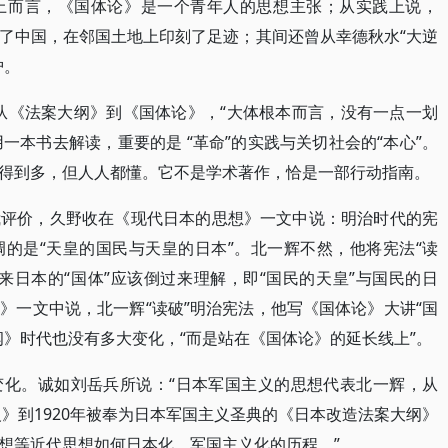
上而言，《国体论》是一个青年人的思想主张；从实践上说，
了中国，在邻国土地上印刻了足迹；其间还曾从幸德秋水“大逆
护。
而从《法案大纲》到《国体论》，“大体根本而言，没有一点一划
用一本书去解读，重要的是 “革命”的实践与关切社会的“本心”。
得到多，但人人都懂。它不是学术著作，恰是一部行动指南。
我评价，久野收在《现代日本的思想》一文中说：明治时代的宪
的是“天皇的国民与天皇的日本”。北一辉不然，他将宪法“读
来日本的“国体”应该倒过来理解，即“国民的天皇”与国民的日
》一文中说，北一辉“读破”明治宪法，他写《国体论》大讲“国
纲》时代也没有多大变化，“而是站在《国体论》的延长线上”。
变化。诚如刘岳兵所说：“日本军国主义的思想代表北一辉，从
义》到1920年被奉为日本军国主义圣典的《日本改造法案大纲》
想等近代思想如何日本化、军国主义化的历程。”