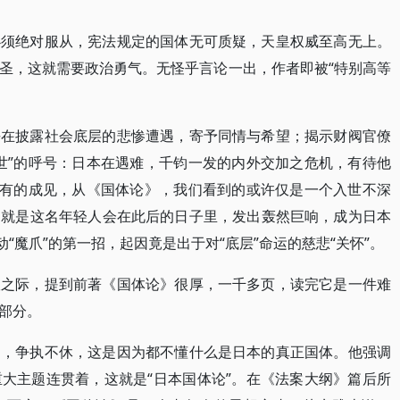
必须绝对服从，宪法规定的国体无可质疑，天皇权威至高无上。
圣，这就需要政治勇气。无怪乎言论一出，作者即被“特别高等
乎在披露社会底层的悲惨遭遇，寄予同情与希望；揭示财阀官僚
世”的呼号：日本在遇难，千钧一发的内外交加之危机，有待他
固有的成见，从《国体论》，我们看到的或许仅是一个入世不深
，就是这名年轻人会在此后的日子里，发出轰然巨响，成为日本
“魔爪”的第一招，起因竟是出于对“底层”命运的慈悲“关怀”。
版之际，提到前著《国体论》很厚，一千多页，读完它是一件难
部分。
词，争执不休，这是因为都不懂什么是日本的真正国体。他强调
大主题连贯着，这就是“日本国体论”。在《法案大纲》篇后所