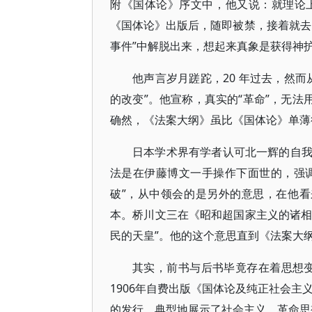
附《国体论》序文中，他又说：就理论
《国体论》出版后，随即被禁，接着就去
事件”中解脱出来，想起来真象是获得神
他声言岁月蹉跎，20 年过去，然
的改变”。他宣称，真实的“革命”，无法
确然，《法案大纲》虽比《国体论》单薄
日本学术界有学者认可北一辉的自
法是在伊藤博文一手操作下面世的，强调
破”，从中领会的是另外的意思，在他看
本。桥川文三在《昭和超国家主义的诸相
民的天皇”。他的这个意思直到《法案大
其实，前书与后书毕竟存在着思想
1906年自费出版《国体论及纯正社会主
的发行，典型地展示了社会主义、革命思