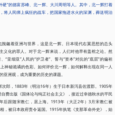
对外硬”的德富苏峰、北一辉、大川周明等人。其中，北一辉打着
悠，将人民绑上疯狂的战车，把国家拖进水火的深渊，葬送明治
也觊觎着亚洲与世界，这是北一辉。日本现代右翼思想的总头
军国主义化的罪人。对于北一辉来说，人们对他早有盖棺之论。然
、“亚细亚”人民的“护卫者”、誓与“资本”对抗的“底层”的偏袒
披上神秘诡谲的色彩。如何评价北一辉，如何解释出现在同一人
的亚洲观，成为重要的历史的课题。
北辉次郎，1883年（明治16年）生于日本新泻县佐渡郡。1905年
岁时自费出版《国体论与纯正社会主义》，接近过幸德秋水的平民
年后跟随宋教仁，居上海。1913年（大正2年）3月宋教仁被
相，被日本政府责令返国。1915年执笔《支那革命外史》，始