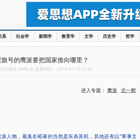
关系
社会学
新闻学
教育学
文学
历史学
哲学
层旗号的鹰派要把国家推向哪里？
共阅读 4440 次 更新时间：2014-05-19 22:41
进入专题：
鹰派
北一辉
鹰派人物，最臭名昭著的当然是东条英机，其他还有以“軍事文