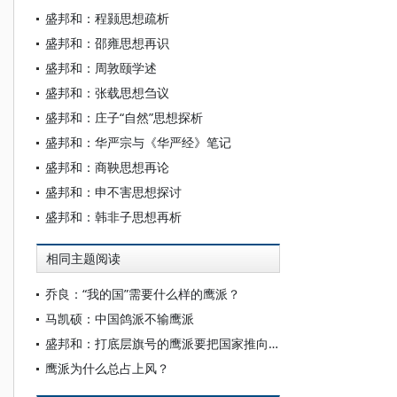
盛邦和：程颢思想疏析
盛邦和：邵雍思想再识
盛邦和：周敦颐学述
盛邦和：张载思想刍议
盛邦和：庄子“自然”思想探析
盛邦和：华严宗与《华严经》笔记
盛邦和：商鞅思想再论
盛邦和：申不害思想探讨
盛邦和：韩非子思想再析
相同主题阅读
乔良：“我的国”需要什么样的鹰派？
马凯硕：中国鸽派不输鹰派
盛邦和：打底层旗号的鹰派要把国家推向哪里？
鹰派为什么总占上风？