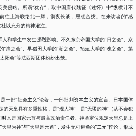
英美侵略。所谓“犹存”，取中国唐代魏征《述怀》中“纵横计不
程前往上海联络北一辉，彻夜长谈，思想合拢。在来访者的“感
此社以充分的精神灌注。
本军人和学生中发生强烈影响。不久东京帝国大学的“日之会”、京
的“烽之会”、早稻田大学的“潮之会”、拓殖大学的“魂之会”、第
“太阳会”等法西斯团体纷纷出笼。
是一部“社会主义”论著，一部批判资本主义的宣言。日本国体
定的天皇具有多重性格，是“现人神”，是“无谬的神”（从不会犯
，同时又是国家元首与最高政治责任者。神圣定位规定天皇总是正
天皇为神”与“天皇是元首”，发生无可避免的“二元”悖论，形成