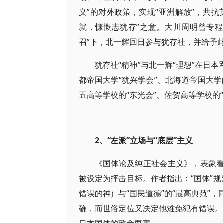
义”的对外政策，实现“亚洲解放”，共抗
就，慷慨志犹存”之意。大川周明曾专
召”下，北一辉回日参与犹存社，并给予
犹存社“精神”与北一辉“理想”在日
都帝国大学“犹兴学会”、北海道帝国大学
五高等学校的“东光会”、佐贺高等学校的
2、“左派”立场与“底层”主义
《国体论及纯正社会主义》，表象看
被设定为抨击目标。作者指出：“国体”规
错误的神）与“国民道德”的“最高典范”
确，而世俗定位又决定他难免犯有错误。“