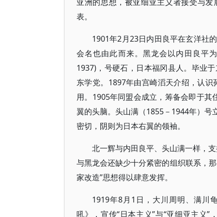
亚洲的思想，被亚细亚主义者接受与发
表。
1901年2月23日内田良平在玄洋
会名也由此而来。黑龙会以内田良平为“
1937)，号硬石，日本福冈县人。毕业
东学党。1897年由宫崎滔天介绍，认识
用。1905年同盟会成立，筹备会即于其
翼的头脑。头山满（1855－1944年
密切，阴则为日本右翼的领袖。
北一辉与内田良平、头山满一样，支持
与黑龙会还缺少十分紧密的组织联系，那
家改造”思想得以肆意发挥。
1919年8月1日，大川周明、满川龟
吼》，宣传“日本主义”与“亚细亚主义”