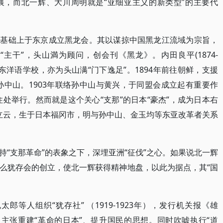
展，而北一辉、大川周明就是“亚细亚主义的新类型”的主要代
社的基础上于东京成立黑龙会。其以谋掠中国黑龙江流域为宗旨，
主干”，头山満为顾问，创会刊《黑龙》。内田良平(1874-
于东洋语学校，亦为头山满“门下逸足”。1894年前往朝鲜，支援
孙中山。1903年联络孙中山与黄兴，于同盟会成立起有重要作
住处举行。然而就是这个关心“支那”的日本“豪杰”，成为日本右
）号立云，生于日本福冈市，明与孙中山、金玉均等东亚改革者关系
“支那革命”的表象之下，深埋亚洲“征伐”之心。如果说北一辉
么犹存会的创立，使北一辉获得精神地盘，以此为据点，其“国
太郎等人组织“犹存社” （1919-1923年），发行机关报《雄
，主张重建“革命的日本”、提升国民的思想。同时吹嘘执行“道