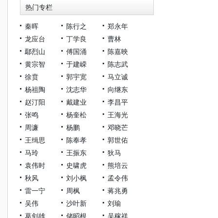
热门专栏
秦晖
陈行之
郑永年
龙应台
丁学良
曹林
鄢烈山
傅国涌
陈嘉映
黄宗智
于建嵘
陈志武
徐贲
郭宇宽
马立诚
杨祖陶
沈志华
向继东
赵汀阳
戴建业
李昌平
张鸣
杨奎松
王海光
周濂
杨鹏
邓晓芒
王缉思
陈奉孝
郭世佑
马玲
王振东
狄马
袁伟时
史啸虎
熊培云
秋风
刘小枫
孟令伟
雷一宁
周枫
蒋兆勇
吴伟
沙叶新
刘瑜
葛剑雄
储昭根
吴稼祥