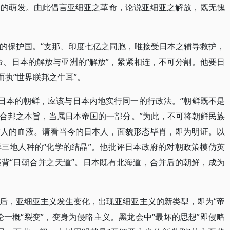
动的萌发。由此倡言亚细亚之革命，论说亚细亚之解放，既无愧
的保护国。“支那、印度七亿之同胞，唯接受日本之辅导救护，
命、日本的解放与亚洲的“解放”，紧紧相连，不可分割。他要日
而执“世界联邦之牛耳”。
于日本的朝鲜，应该与日本内地实行同一的行政法。“朝鲜既不是
合邦之本旨，当属日本帝国的一部分。”为此，不可将朝鲜民族
鲜人的血液。请看当今的日本人，面貌形态毕肖，即为明证。以
三地人种的“化学的结晶”。他批评日本政府的对朝政策模仿英
背“日朝合并之天道”。日本既有北海道，合并后的朝鲜，成为
后，亚细亚主义发生变化，出现亚细亚主义的新类型，即为“帝
一概“裂变”，变身为侵略主义。黑龙会中“最坏的思想”即侵略