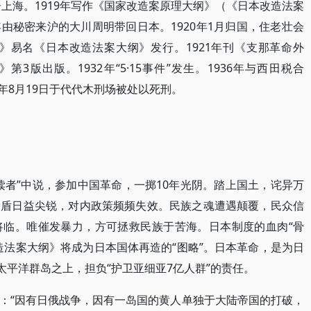
居上海。1919年写作《国家改造案原理大纲》（《日本改造法案
由秘密来沪的大川周明带回日本。1920年1月归国，住老壮会
纲》易名《日本改造法案大纲》发行。1921年刊《支那革命外
第3版出版。1932年“5·15事件”发生。1936年与西田税合
937年8月19日于代代木刑场被处以死刑。
读者”中说，参加中国革命，一掷10年光阴。踏上国土，诧异万
矛盾日益尖锐，对内政策频频失效。民族之魂遭遇颠覆，民众信
将临。唯催发暴力，方可拯救民族于苦海。日本制度的血肉“骨
造法案大纲》将成为日本国体再造的“图略”。日本革命，是为日
太平洋群岛之上，担负“护卫亚细亚7亿人群”的责任。
：“因有日俄战争，因有一岛国的黄人单独于大陆帝国的打破，