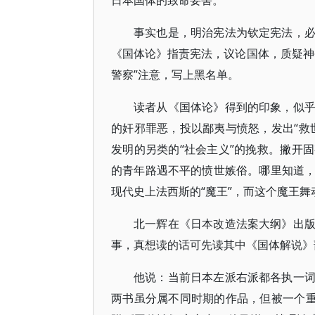
日本国体的致命要害。
事实也是，明治宪法为钦定宪法，
《国体论》指责宪法，议论国体，质疑神
警察”注意，写上黑名单。
读者从《国体论》得到的印象，似
的奸邪罪恶，投以鄙夷与愤怒，发出“救
发明的另类的“社会主义”的挽救。撇开
的青年路遇不平的愤世嫉俗。哪里知道
现代史上法西斯的“魔王”，而这个魔王舞动
北一辉在《日本改造法案大纲》出
事，真想读的话可先读其中《国体解说》
他说：当前日本左派右派都各执一
两书虽分属不同时期的作品，但被一个重