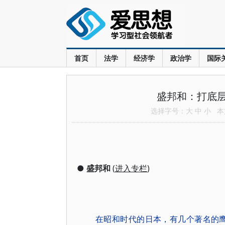
首页
法学
经济学
政治学
国际
盛邦和：打底
选择字号：
大
中
小
本文
●
盛邦和
(
进入专栏
)
在昭和时代的日本，有几个著名的