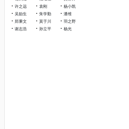
许之远
袁刚
杨小凯
吴励生
朱学勤
潘维
郑秉文
莫于川
羽之野
谢志浩
孙立平
杨光