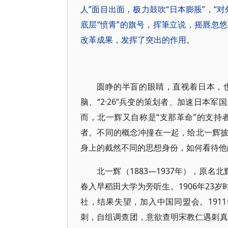
人”面目出面，极力鼓吹“日本膨脹”，“
底层“愤青”的旗号，挥筆立说，摇唇忽
改革成果，发挥了突出的作用。
圆睁的半盲的眼睛，直视着日本，
脑、“2·26”兵变的策划者、加速日本
而，北一辉又自称是“支那革命”的支持者
者。不同的概念冲撞在一起，给北一辉
身上的截然不同的思想身份，如何看待他
北一辉（1883—1937年），原名
春入早稻田大学为旁听生。1906年23
社，结果失望，加入中国同盟会。1911
刺，自组调查团，意欲查明宋教仁遇刺真