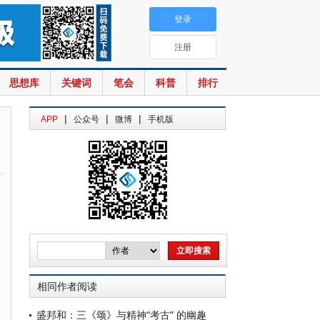
登录
注册
思想库
关键词
笔会
科普
排行
|
|
|
APP
公众号
微博
手机版
相同作者阅读
盛邦和：三《颂》与精神“考古” 的幽趣