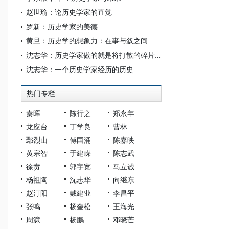
赵世瑜：论历史学家的直觉
罗新：历史学家的美德
黄旦：历史学的想象力：在事与叙之间
沈志华：历史学家做的就是将打散的碎片还原
沈志华：一个历史学家经历的历史
热门专栏
秦晖
陈行之
郑永年
龙应台
丁学良
曹林
鄢烈山
傅国涌
陈嘉映
黄宗智
于建嵘
陈志武
徐贲
郭宇宽
马立诚
杨祖陶
沈志华
向继东
赵汀阳
戴建业
李昌平
张鸣
杨奎松
王海光
周濂
杨鹏
邓晓芒