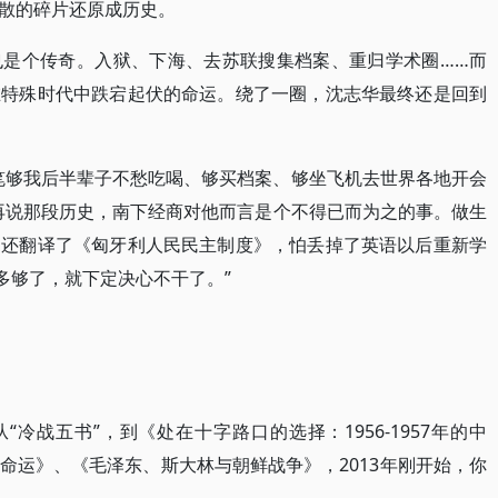
散的碎片还原成历史。
也是个传奇。入狱、下海、去苏联搜集档案、重归学术圈……而
在特殊时代中跌宕起伏的命运。绕了一圈，沈志华最终还是回到
笔够我后半辈子不愁吃喝、够买档案、够坐飞机去世界各地开会
再说那段历史，南下经商对他而言是个不得已而为之的事。做生
边还翻译了《匈牙利人民民主制度》，怕丢掉了英语以后重新学
不多够了，就下定决心不干了。”
“冷战五书”，到《处在十字路口的选择：1956-1957年的中
命运》、《毛泽东、斯大林与朝鲜战争》，2013年刚开始，你