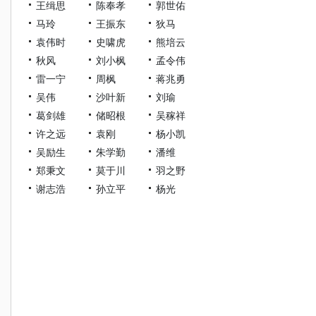
王缉思
陈奉孝
郭世佑
马玲
王振东
狄马
袁伟时
史啸虎
熊培云
秋风
刘小枫
孟令伟
雷一宁
周枫
蒋兆勇
吴伟
沙叶新
刘瑜
葛剑雄
储昭根
吴稼祥
许之远
袁刚
杨小凯
吴励生
朱学勤
潘维
郑秉文
莫于川
羽之野
谢志浩
孙立平
杨光