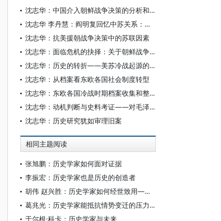
沈志华：中国介入朝鲜战争决策的分析和反思
沈志华 李丹慧：阎明复回忆中苏关系：半个世纪的恩怨
沈志华：抗美援朝战争决策中的苏联因素
沈志华：面临危机的抉择：关于朝鲜战争之中国决策述评
沈志华：历史的转折——美苏冷战起源的经济因素
沈志华：从档案看东欧各国社会制度转型
沈志华：东欧各国冷战时期档案收集和整理
沈志华：动机判断与史料考证——对毛泽东与斯大林三封往来电报的解析
沈志华：历史研究犹如审理旧案
相同主题阅读
张旭鹏：历史学家如何面对证据
李振宏：历史学家也是历史的创造者
胡伟 赵兴胜：历史学家如何经世致用——郑天挺的经验与意义
葛兆光：历史学家能抵抗情势变迁的压力吗？
于尔根·科卡：历史学家与未来