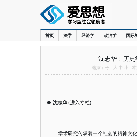
首页
法学
经济学
政治学
国际
沈志华：历史
选择字号：
大
中
小
本文
●
沈志华
(
进入专栏
)
学术研究传承着一个社会的精神文