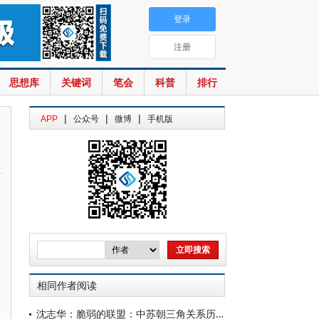
登录
注册
思想库
关键词
笔会
科普
排行
|
|
|
APP
公众号
微博
手机版
相同作者阅读
沈志华：脆弱的联盟：中苏朝三角关系历史脉络（1921-1992）