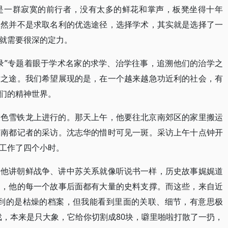
是一群寂寞的前行者，没有太多的鲜花和掌声，板凳坐得十年
显然并不是求取名利的优选途径，选择学术，其实就是选择了一
就需要很深的定力。
问学录”专题着眼于学术名家的求学、治学往事，追溯他们的治学之
术之途。我们希望展现的是，在一个越来越急功近利的社会，有
们的精神世界。
灰色雪铁龙上进行的。那天上午，他要往北京南郊区的家里搬运
了南都记者的采访。沈志华的惜时可见一斑。采访上午十点钟开
工作了四个小时。
听他讲朝鲜战争、讲中苏关系就像听说书一样，历史故事娓娓道
道，他的每一个故事后面都有大量的史料支撑。而这些，来自近
看到的是枯燥的档案，但我能看到里面的关联、细节，有意思极
戏，本来是只大象，它给你切割成80块，噼里啪啦打散了一扔，