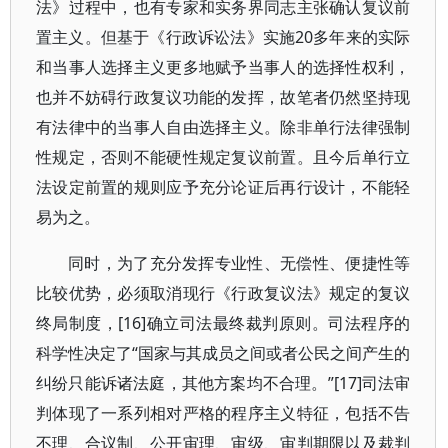
法》过程中，也有专家和实务界同志主张确认复议前
置主义。但基于《行政诉讼法》实施20多年来的实际
和当事人选择主义更多地赋予当事人的选择性权利，
也并不妨碍行政复议功能的发挥，故笔者仍然坚持现
有法律中的当事人自由选择主义。除非单行法律强制
性规定，否则不能硬性规定复议前置。且今后单行立
法设定前置的规则应予充分论证后再行设计，不能轻
易为之。
同时，为了充分发挥专业性、无偿性、便捷性等
比较优势，必须取消现行《行政复议法》规定的复议
终局制度，[16]确立司法最终裁判原则。司法程序的
科学性决定了“国家与其成员之间或者公民之间产生的
纠纷只能诉诸法庭，其他方案均不合理。”[17]司法审
判体现了一系列相对严格的程序主义特征，包括不告
不理、合议制、公开审理、审级、审判期限以及裁判