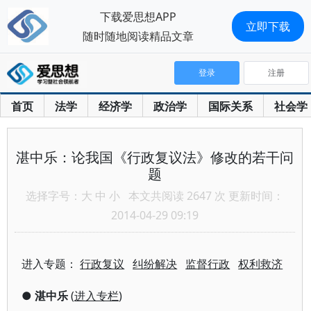
下载爱思想APP
立即下载
随时随地阅读精品文章
登录
注册
首页
法学
经济学
政治学
国际关系
社会学
湛中乐：论我国《行政复议法》修改的若干问
题
选择字号：
大
中
小
本文共阅读 2647 次 更新时间：
2014-04-29 09:19
进入专题：
行政复议
纠纷解决
监督行政
权利救济
●
湛中乐
(
进入专栏
)