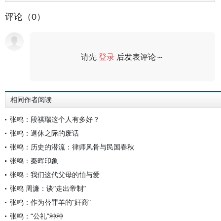
评论（0）
请先
登录
后发表评论～
评论
相同作者阅读
张鸣：段祺瑞这个人有多好？
张鸣：退休之际的废话
张鸣：历史的潜流：律师风骨与民国春秋
张鸣：秦晖印象
张鸣：我们这代父母的怕与爱
张鸣 周濂：谈“走出帝制”
张鸣：作为替罪羊的“奸商”
张鸣：“公礼”种种