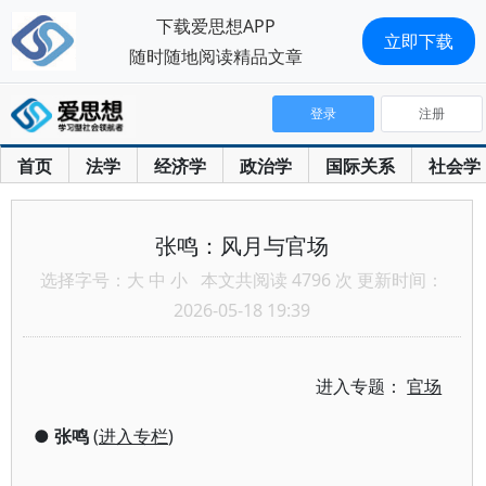
下载爱思想APP
立即下载
随时随地阅读精品文章
登录
注册
首页
法学
经济学
政治学
国际关系
社会学
张鸣：风月与官场
选择字号：
大
中
小
本文共阅读 4796 次 更新时间：
2026-05-18 19:39
进入专题：
官场
●
张鸣
(
进入专栏
)