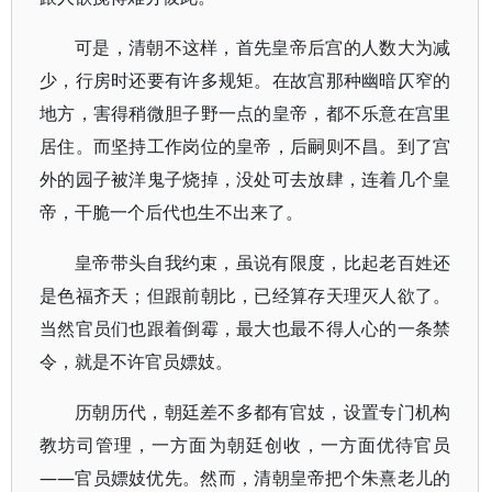
可是，清朝不这样，首先皇帝后宫的人数大为减
少，行房时还要有许多规矩。在故宫那种幽暗仄窄的
地方，害得稍微胆子野一点的皇帝，都不乐意在宫里
居住。而坚持工作岗位的皇帝，后嗣则不昌。到了宫
外的园子被洋鬼子烧掉，没处可去放肆，连着几个皇
帝，干脆一个后代也生不出来了。
皇帝带头自我约束，虽说有限度，比起老百姓还
是色福齐天；但跟前朝比，已经算存天理灭人欲了。
当然官员们也跟着倒霉，最大也最不得人心的一条禁
令，就是不许官员嫖妓。
历朝历代，朝廷差不多都有官妓，设置专门机构
教坊司管理，一方面为朝廷创收，一方面优待官员
——官员嫖妓优先。然而，清朝皇帝把个朱熹老儿的