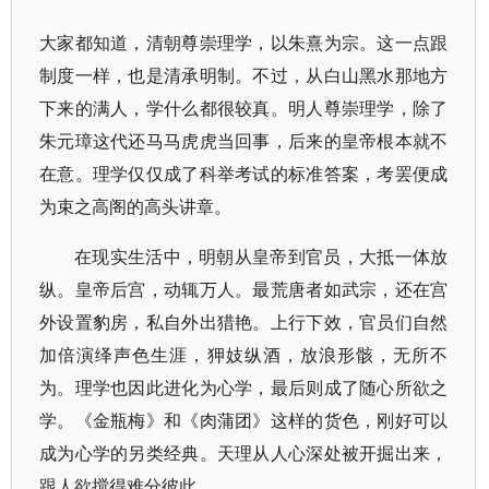
大家都知道，清朝尊崇理学，以朱熹为宗。这一点跟
制度一样，也是清承明制。不过，从白山黑水那地方
下来的满人，学什么都很较真。明人尊崇理学，除了
朱元璋这代还马马虎虎当回事，后来的皇帝根本就不
在意。理学仅仅成了科举考试的标准答案，考罢便成
为束之高阁的高头讲章。
在现实生活中，明朝从皇帝到官员，大抵一体放
纵。皇帝后宫，动辄万人。最荒唐者如武宗，还在宫
外设置豹房，私自外出猎艳。上行下效，官员们自然
加倍演绎声色生涯，狎妓纵酒，放浪形骸，无所不
为。理学也因此进化为心学，最后则成了随心所欲之
学。《金瓶梅》和《肉蒲团》这样的货色，刚好可以
成为心学的另类经典。天理从人心深处被开掘出来，
跟人欲搅得难分彼此。