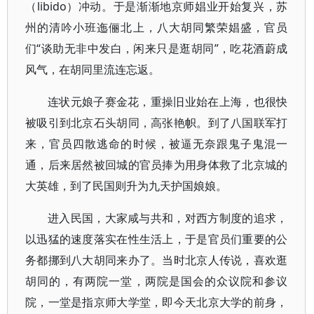
（libido）冲动。于是渐渐地京师娼业开始复兴，苏
州的清吟小班迤俪北上，八大胡同繁荣娼盛，官员
们“谈助无非中发白，闲来只是逛胡同”，吃花酒蔚成
风气，在胡同里流连忘返。
连状元娘子赛金花，重操旧业始在上海，也很快
被吸引到北京石头胡同，高张艳帜。到了八国联军打
来，官员四散逃命的时候，被逼无奈跟鬼子鬼混一
通，后来居然被回城的官员捧为用身体救了北京城的
大英雄，到了民国则升为九天护国娘娘。
进入民国，大家咸与共和，对西方制度的追求，
以迅猛的速度落实在性生活上，于是官员们重要的公
务都挪到八大胡同来办了。当时北京人传说，喜欢逛
胡同的，有两院一堂，两院是国会的众议院和参议
院，一堂是指京师大学堂，即今天北京大学的前身，