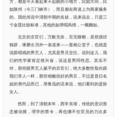
方，都是今天看起来不起眼的小地方，比如大同，比
如陕州（今三门峡市），而且都在商道上为商家服务
的。因此传说中清朝中期的名妓，说来说去，只是三
寸金莲比较标准，其他的如弹唱风情，一概阙如。
北京的京官们，万般无奈，百无聊赖，居然徯径
独辟，琢磨出另外一条道来——逛相公堂子，也就是
说跟唱戏的男艺人，尤其是男旦交往。说到这儿，我
们的性学家肯定很兴奋，说这是男同性恋。其实不
对，那些跟男艺人腻乎的京官们，绝大多数性取向跟
我们常人一样，那些相貌佼好的男旦，不过是昔日名
妓的替代品而已，用鲁迅的话来说，他们看到的是扮
女人。
然而，到了清朝末年，西学东渐，传统的意识形
态被动摇，理学的禁令，再也绷不住官员的力比多