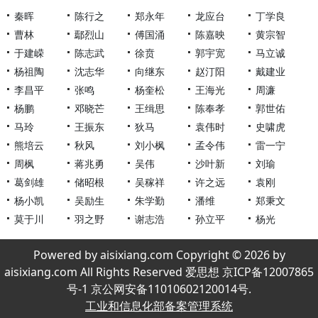
秦晖
陈行之
郑永年
龙应台
丁学良
曹林
鄢烈山
傅国涌
陈嘉映
黄宗智
于建嵘
陈志武
徐贲
郭宇宽
马立诚
杨祖陶
沈志华
向继东
赵汀阳
戴建业
李昌平
张鸣
杨奎松
王海光
周濂
杨鹏
邓晓芒
王缉思
陈奉孝
郭世佑
马玲
王振东
狄马
袁伟时
史啸虎
熊培云
秋风
刘小枫
孟令伟
雷一宁
周枫
蒋兆勇
吴伟
沙叶新
刘瑜
葛剑雄
储昭根
吴稼祥
许之远
袁刚
杨小凯
吴励生
朱学勤
潘维
郑秉文
莫于川
羽之野
谢志浩
孙立平
杨光
Powered by aisixiang.com Copyright © 2026 by
aisixiang.com All Rights Reserved 爱思想 京ICP备12007865
号-1 京公网安备11010602120014号.
工业和信息化部备案管理系统