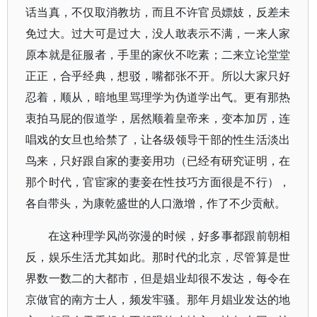
话当真，不仅取消教坊，而且不许官员嫖妓，反差未
免过大。过大可是过大，没人敢表示不满，一来人家
原本就是征服者，手里的家伙不吃素；二来立论堂堂
正正，合乎经典，想驳，嘴都张不开。所以大家只好
忍着，顺从，暗地里骂理学为伪道学出气。更有那热
衷拍马屁的假道学，居然顺着皇帝来，变本加厉，连
唱戏的女旦也给禁了，让各级领导干部的性生活淡出
鸟来，只好跟自家的妻妾用功（已经有研究证明，在
那个时代，官宦家的妻妾在性技巧方面很是不行），
各自带头，为康乾盛世的人口激增，作了不少贡献。
在这种理学风尚弥漫的时候，好多事都跟前朝相
反，娱乐生活尤其如此。那时代的北京，尽管算是世
界数一数二的大都市，但是娼业却很不发达，每令在
京做官的南方士人，频发牢骚。那年月娼业发达的地