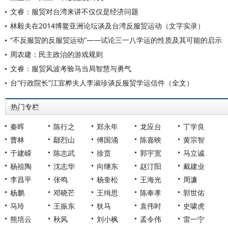
文睿：服贸对台湾来讲不仅仅是经济问题
林毅夫在2014博鳌亚洲论坛谈及台湾反服贸运动（文字实录）
“不反服贸的反服贸运动”——试论三一八学运的性质及其可能的启示
周农建：民主政治的游戏规则
文睿：服贸风波考验马当局智慧与勇气
台“行政院长”江宜桦夫人李淑珍谈反服贸学运信件（全文）
热门专栏
秦晖
陈行之
郑永年
龙应台
丁学良
曹林
鄢烈山
傅国涌
陈嘉映
黄宗智
于建嵘
陈志武
徐贲
郭宇宽
马立诚
杨祖陶
沈志华
向继东
赵汀阳
戴建业
李昌平
张鸣
杨奎松
王海光
周濂
杨鹏
邓晓芒
王缉思
陈奉孝
郭世佑
马玲
王振东
狄马
袁伟时
史啸虎
熊培云
秋风
刘小枫
孟令伟
雷一宁