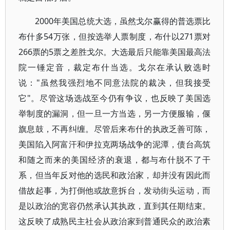
2000年美国总统大选，虽然戈尔赢得的普选票比
布什多54万张，但按选举人票制度，布什以271票对
266票的5票之差胜戈尔。大选最后只能靠美国最高法
院一锤定音，裁定布什当选。戈尔在承认败选时
说："虽然我强烈地不同意法院的裁决，但我接受
它"。尽管这场选战至今仍有争议，也反映了美国选
举制度的漏洞，但一旦一方当选，另一方便服输，偃
旗息鼓，不再纠缠。尽管后来布什的执政乏善可陈，
美国陷入阿富汗和伊拉克两场战争的泥潭，债台高筑
和随之而来的美国经济的衰退，都与布什脱不了干
系，但当年反对他的选民和政治家，却并没有因此而
借故起事，为打倒他或故意拆台，发动街头运动，而
是以政治的宽容仍然承认其执政，直到其任期结束。
这反映了成熟民主社会从政治家到普通民众的政治素