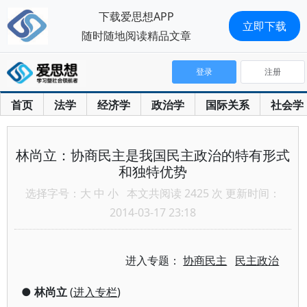
下载爱思想APP
立即下载
随时随地阅读精品文章
登录
注册
首页
法学
经济学
政治学
国际关系
社会学
林尚立：协商民主是我国民主政治的特有形式
和独特优势
选择字号：
大
中
小
本文共阅读 2425 次 更新时间：
2014-03-17 23:18
进入专题：
协商民主
民主政治
●
林尚立
(
进入专栏
)