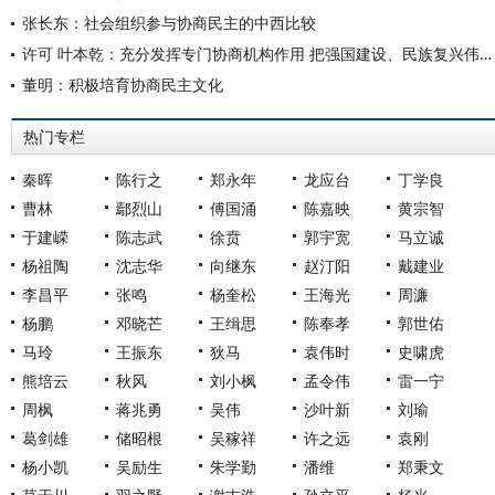
张长东：社会组织参与协商民主的中西比较
许可 叶本乾：充分发挥专门协商机构作用 把强国建设、民族复兴伟业不断推向前进
董明：积极培育协商民主文化
热门专栏
秦晖
陈行之
郑永年
龙应台
丁学良
曹林
鄢烈山
傅国涌
陈嘉映
黄宗智
于建嵘
陈志武
徐贲
郭宇宽
马立诚
杨祖陶
沈志华
向继东
赵汀阳
戴建业
李昌平
张鸣
杨奎松
王海光
周濂
杨鹏
邓晓芒
王缉思
陈奉孝
郭世佑
马玲
王振东
狄马
袁伟时
史啸虎
熊培云
秋风
刘小枫
孟令伟
雷一宁
周枫
蒋兆勇
吴伟
沙叶新
刘瑜
葛剑雄
储昭根
吴稼祥
许之远
袁刚
杨小凯
吴励生
朱学勤
潘维
郑秉文