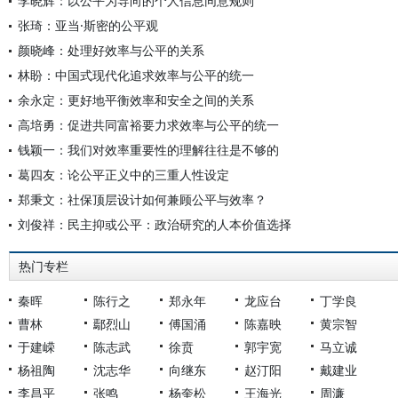
李晓辉：以公平为导向的个人信息同意规则
张琦：亚当·斯密的公平观
颜晓峰：处理好效率与公平的关系
林盼：中国式现代化追求效率与公平的统一
余永定：更好地平衡效率和安全之间的关系
高培勇：促进共同富裕要力求效率与公平的统一
钱颖一：我们对效率重要性的理解往往是不够的
葛四友：论公平正义中的三重人性设定
郑秉文：社保顶层设计如何兼顾公平与效率？
刘俊祥：民主抑或公平：政治研究的人本价值选择
热门专栏
秦晖
陈行之
郑永年
龙应台
丁学良
曹林
鄢烈山
傅国涌
陈嘉映
黄宗智
于建嵘
陈志武
徐贲
郭宇宽
马立诚
杨祖陶
沈志华
向继东
赵汀阳
戴建业
李昌平
张鸣
杨奎松
王海光
周濂