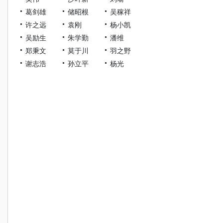
葛剑雄
储昭根
吴稼祥
许之远
袁刚
杨小凯
吴励生
朱学勤
潘维
郑秉文
莫于川
羽之野
谢志浩
孙立平
杨光