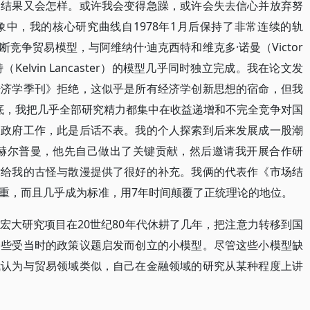
，结果又会怎样。或许我会变得急躁，或许会失去信心并放弃努
中，我的核心研究曲线自1978年1月后保持了非常连续的轨
竞争贸易模型，与阿维纳什·迪克西特和维克多·诺曼（Victor
Kelvin Lancaster）的模型几乎同时独立完成。我在论文发
经济学季刊》拒绝，这似乎是所有经济学创新思想的宿命，但我
4年底，我把几乎全部研究精力都集中在收益递增和不完全竞争对国
国政府工作，此是后话不表。我的个人探索到后来发展成一股潮
·赫尔普曼，他先自己做出了关键贡献，然后邀请我开展合作研
律给我的古怪与散漫提供了很好的补充。我俩的代表作《市场结
重，而且几乎成为标准，用7年时间颠覆了正统理论的地位。
宏大研究项目在20世纪80年代休耕了几年，把注意力转移到国
一些受当时的政策议题启发而创立的小模型。尽管这些小模型缺
我认为与贸易领域类似，自己在金融领域的研究从某种程度上讲