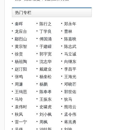
热门专栏
秦晖
陈行之
郑永年
龙应台
丁学良
曹林
鄢烈山
傅国涌
陈嘉映
黄宗智
于建嵘
陈志武
徐贲
郭宇宽
马立诚
杨祖陶
沈志华
向继东
赵汀阳
戴建业
李昌平
张鸣
杨奎松
王海光
周濂
杨鹏
邓晓芒
王缉思
陈奉孝
郭世佑
马玲
王振东
狄马
袁伟时
史啸虎
熊培云
秋风
刘小枫
孟令伟
雷一宁
周枫
蒋兆勇
吴伟
沙叶新
刘瑜