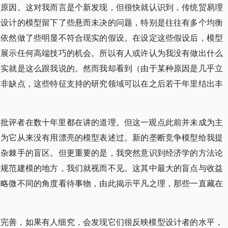
立原因。这对我而言是个新发现，但很快就认识到，传统贸易理
我设计的模型留下了些悬而未决的问题，特别是往往有多个均衡
我依然做了些明显不符合现实的假设。在设定这些假设后，模型
下展示任何高端技巧的机会。所以有人或许认为我没有做出什么
确实就是这么跟我说的。然而我却看到（由于某种原因是几乎立
而非缺点，这些特征支持的研究领域可以在之后若干年里结出丰
的批评者在数十年里都在讲的道理。但这一观点此前并未成为主
因为它从来没有用漂亮的模型表述过。新的垄断竞争模型给我提
繁杂棘手的盲区。但更重要的是，我突然意识到经济学的方法论
做规范建模的地方，我们就视而不见。这其中最大的盲点与收益
从略微不同的角度看待事物，由此揭示平凡之理，那些一直藏在
不完善，如果有人细究，会发现它们很反映模型设计者的水平，