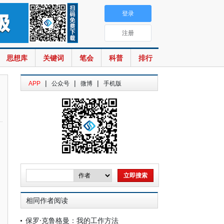
登录
注册
思想库
关键词
笔会
科普
排行
|
|
|
APP
公众号
微博
手机版
相同作者阅读
保罗·克鲁格曼：我的工作方法