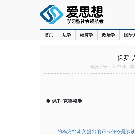
首页
法学
经济学
政治学
国际
保罗·
选择字号：
大
中
小
本文
●
保罗·克鲁格曼
约稿方给本文提出的正式任务是谈谈