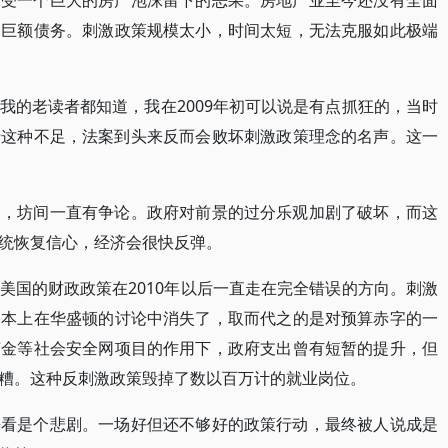
承受一个巨大的房产泡沫留下的恶果。房地产业至今还没有全面
的巨额债务。刺激政策规模太小，时间太短，无法克服如此极端
我的老读者都知道，我在2009年初可以说是有点抓狂的，当时
于这种不足，法案到头来反而会败坏刺激政策理念的名声。这一
多，坊间一直有争论。政府对前景的过分乐观加剧了破坏，而这
统恢复信心，经济会很快反弹。
美国的财政政策在2010年以后一直走在完全错误的方向。刺激
基本上在华盛顿的讨论中消失了，取而代之的是对预算赤字的一
济金等社会安全网项目的作用下，政府支出曾有短暂的提升，但
糟。这种反刺激政策毁掉了数以百万计的就业岗位。
来看是个悲剧。一场好但还不够好的政策行动，最终被人说成是