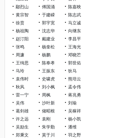
鄢烈山
傅国涌
陈嘉映
黄宗智
于建嵘
陈志武
徐贲
郭宇宽
马立诚
杨祖陶
沈志华
向继东
赵汀阳
戴建业
李昌平
张鸣
杨奎松
王海光
周濂
杨鹏
邓晓芒
王缉思
陈奉孝
郭世佑
马玲
王振东
狄马
袁伟时
史啸虎
熊培云
秋风
刘小枫
孟令伟
雷一宁
周枫
蒋兆勇
吴伟
沙叶新
刘瑜
葛剑雄
储昭根
吴稼祥
许之远
袁刚
杨小凯
吴励生
朱学勤
潘维
郑秉文
莫于川
羽之野