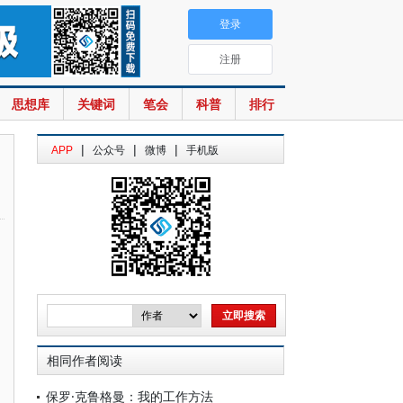
登录
注册
思想库
关键词
笔会
科普
排行
|
|
|
APP
公众号
微博
手机版
相同作者阅读
保罗·克鲁格曼：我的工作方法