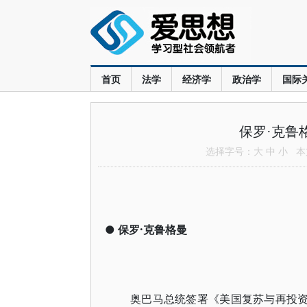
首页
法学
经济学
政治学
国际
保罗·克鲁
选择字号：
大
中
小
本文
●
保罗·克鲁格曼
奥巴马总统签署《美国复苏与再投资