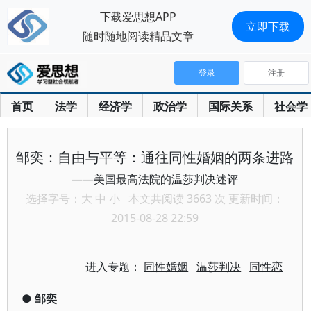
下载爱思想APP
立即下载
随时随地阅读精品文章
登录
注册
首页
法学
经济学
政治学
国际关系
社会学
邹奕：自由与平等：通往同性婚姻的两条进路
——美国最高法院的温莎判决述评
选择字号：
大
中
小
本文共阅读 3663 次 更新时间：
2015-08-28 22:59
进入专题：
同性婚姻
温莎判决
同性恋
●
邹奕