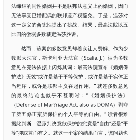
法缔结的同性婚姻并不是联邦法意义上的婚姻，因而
无法享受已婚配偶的联邦遗产税豁免。于是，温莎对
这一定义的合宪性提出了挑战。结果，最高法院以五
比四的微弱多数裁定温莎胜诉。
然而，该案的多数意见却着实让人费解。作为少
数派大法官，斯卡利亚大法官（Scalia, J.）认为多数
意见在宪法依据上闪烁其词：最高法院宣布《婚姻保
护法》无效“或许是基于平等保护，或许是基于实体正
当程序，或许是联邦主义在起作用。” 就连多数意见
的最终结论也似乎不甚明晰：“《婚姻保护法》
（Defense of Mar?riage Act, also as DOMA）剥夺
了第五修正案所保护的个人平等的自由。” 读者很难
据此判断：温莎判决意欲保护的究竟是“自由”还是“平
等”抑或兼而有之。就这一个案的结果而言，该问题也