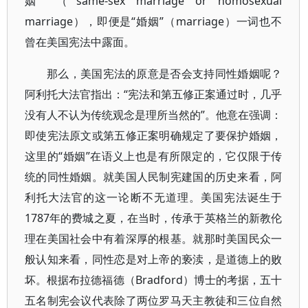
姻”（same-sex marriage or homosexual
marriage），即便是“婚姻”（marriage）一词也不
曾在美国宪法中露面。
那么，美国宪法的原意是否会支持同性婚姻呢？
阿利托大法官指出：“宪法和第五修正案通过时，几乎
没有人不认为传统观念是理所当然的”。他意在强调：
即使宪法原文或第五修正案明确规定了要保护婚姻，
这里的“婚姻”在语义上也是有所限定的，它仅限于传
统的同性婚姻。就美国人民制宪建国的历史来看，阿
利托大法官的这一论断不无道理。美国宪法诞生于
1787年的费城之夏，在当时，传承于英格兰的新教伦
理在美国社会中有着深厚的根基。就那时美国民众一
般认知来看，同性恋是对上帝的亵渎，是道德上的败
坏。根据布拉德福德（Bradford）博士的考据，五十
五名制宪会议代表除了两位罗马天主教徒和三位自然