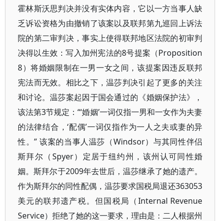
霍林斯沃思判决并没有实体内容，它以一方当事人缺
乏诉讼资格为由撤销了该案以及联邦第九巡回上诉法
院的第二审判决，事实上使得联邦地区法院的初审判
决得以生效：写入加州宪法的8号提案（Proposition
8）将婚姻限制在一男一女之间，该提案因违反联邦
宪法而无效。相比之下，温莎判决引起了更多的关注
和讨论。温莎案起因于国会通过的《婚姻保护法》，
该法第3节规定：“‘婚姻’一词仅指一男和一女作为夫妻
的法律结合，‘配偶’一词仅指作为一人之夫或妻的异
性。” 该案的当事人温莎（Windsor）与其同性伴侣
斯拜尔（Spyer）定居于纽约州，该州认可同性婚
姻。斯拜尔于2009年去世后，温莎继承了她的遗产。
作为斯拜尔的同性配偶，温莎要求国税局退还363053
美元的联邦遗产税。但国税局（Internal Revenue
Service）拒绝了她的这一要求，理由是：二人根据州