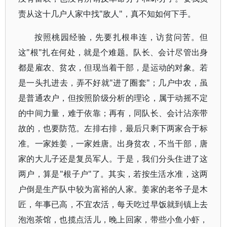
责从这十几户人家中找"敌人"，真不知如何下手。
按照桃园经验，先要扎根串连，访贫问苦。但
这"根"扎在何处，就是个难题。队长、会计尽管出身
都是雇农、贫农，但现当着干部，是运动的对象。若
是一头扎进去，弄不好就"进了圈套"；几户中农，虽
是普通农户，但按照阶级分析的理论，属于动摇不定
的中间力量，难于依靠；再有，同队长、会计沾亲带
故的，也要防范。左排右排，最后只剩下两家合于标
准。一家姓姜，一家姓唐。出身贫农，不当干部，唐
家的大儿子还是复员军人。于是，我们分头住进了这
两户，算是"根子户"了。其实，若按生活水准，这两
户倒是生产队中较为富裕的人家。姜家的老爷子是木
匠，年事已高，不宜农活，每天吃过早饭就到镇上去
泡泡茶馆，也揽点活儿，晚上回家，带些小鱼小虾，