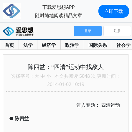
下载爱思想APP
立即下载
随时随地阅读精品文章
登录
注册
首页
法学
经济学
政治学
国际关系
社会学
陈四益：“四清”运动中找敌人
选择字号：
大
中
小
本文共阅读 5048 次 更新时间：
2014-01-02 10:19
进入专题：
四清运动
●
陈四益