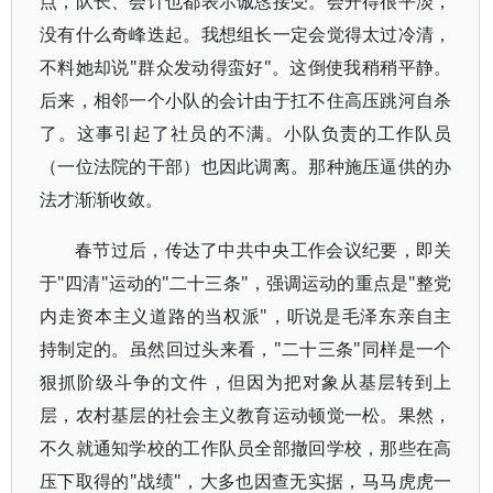
点，队长、会计也都表示诚恳接受。会开得很平淡，
没有什么奇峰迭起。我想组长一定会觉得太过冷清，
不料她却说"群众发动得蛮好"。这倒使我稍稍平静。
后来，相邻一个小队的会计由于扛不住高压跳河自杀
了。这事引起了社员的不满。小队负责的工作队员
（一位法院的干部）也因此调离。那种施压逼供的办
法才渐渐收敛。
春节过后，传达了中共中央工作会议纪要，即关
于"四清"运动的"二十三条"，强调运动的重点是"整党
内走资本主义道路的当权派"，听说是毛泽东亲自主
持制定的。虽然回过头来看，"二十三条"同样是一个
狠抓阶级斗争的文件，但因为把对象从基层转到上
层，农村基层的社会主义教育运动顿觉一松。果然，
不久就通知学校的工作队员全部撤回学校，那些在高
压下取得的"战绩"，大多也因查无实据，马马虎虎一