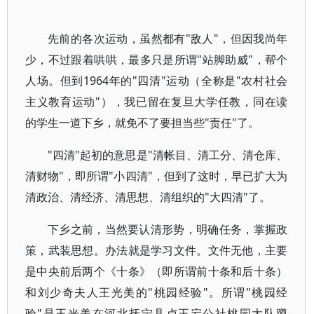
先前的各次运动，虽然都有"敌人"，但因我尚年
少，不过跟着哄哄，最多只是所谓"站脚助威"，帮个
人场。但到1964年的"四清"运动（全称是"农村社会
主义教育运动"），我已留在复旦大学任教，同在读
的学生一道下乡，就免不了要担当些"责任"了。
"四清"起初的意思是"清帐目、清工分、清仓库、
清财物"，即所谓"小四清"，但到了这时，早已扩大为
清政治、清经济、清思想、清组织的"大四清"了。
下乡之前，当然要认清形势，明确任务，掌握政
策，武装思想。办法就是学习文件。文件无他，主要
是中央前后两个《十条》（即所谓前十条和后十条）
和刘少奇夫人王光美的"桃园经验"。所谓"桃园经
验"是王光美在河北抚宁县卢王宕公社桃园大队蹲