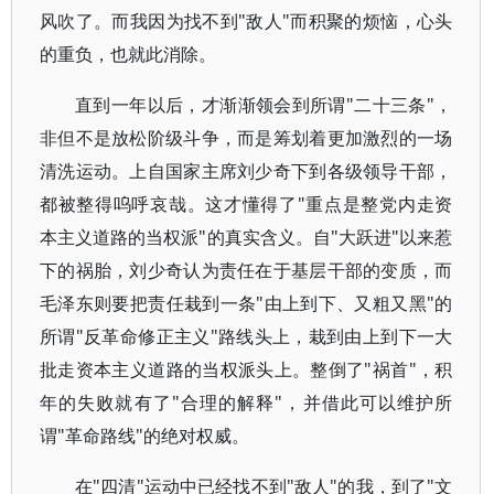
风吹了。而我因为找不到"敌人"而积聚的烦恼，心头
的重负，也就此消除。
直到一年以后，才渐渐领会到所谓"二十三条"，
非但不是放松阶级斗争，而是筹划着更加激烈的一场
清洗运动。上自国家主席刘少奇下到各级领导干部，
都被整得呜呼哀哉。这才懂得了"重点是整党内走资
本主义道路的当权派"的真实含义。自"大跃进"以来惹
下的祸胎，刘少奇认为责任在于基层干部的变质，而
毛泽东则要把责任栽到一条"由上到下、又粗又黑"的
所谓"反革命修正主义"路线头上，栽到由上到下一大
批走资本主义道路的当权派头上。整倒了"祸首"，积
年的失败就有了"合理的解释"，并借此可以维护所
谓"革命路线"的绝对权威。
在"四清"运动中已经找不到"敌人"的我，到了"文