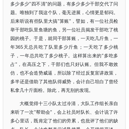
多少多少"四不清"的问题，有多少多少干部交代了问
题。唯独到了我这个队，毫无进展，心情更是郁闷。
后来听说有些队里大搞"算账"，譬如，有一位社员检
举干部吃队里鱼塘的鱼，另一位社员揭发干部吃了桃
园的桃子。于是，就同干部算账，一天吃几斤鱼，一
年365天总共吃了队里多少斤鱼；一天吃了多少桃
子，一年总共吃了多少桃子。这样算出来的"多吃多
占"，在高压之下，干部们也只好认账。但我不敢效
仿，也不会造势威逼，所以除了经过反复宣讲政策，
多半还是借助了其他队得威势，会计自己坦白了曾经
私拿几十斤面粉。除此，再无别的发现。
大概觉得十三小队太过冷清，大队工作组长亲自
来听了一次"帮助会"，会上社员对队长、会计说了许
多心里话，既肯定了他们的劳累，也批评了他们的缺