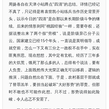
周扬各自在天津小站蹲点"四清"的总结。详情已经记
不真了，只记得是将袁世凯小站练兵当作历史背景开
头，以示今日的"四清"是自那以来长期阶级斗争的继
续。后来的情形则同"桃园经验"一样，需要夺权，还
据说整出来了两个假"劳模"，说是阶级异己分子云
云。国家建立已经15个年头，一直说是英明领导，成
就空前，怎么一下又有三分之一政权不在手中，实在
匪夷所思。现在想想，其中定有玄机。经历了三年多
的大饥荒，饿死了那么多的人，总得有个说法，要有
人负责。上面既然伟大光荣正确无可以移易，逻辑的
推演，问题自然出在下面。于是，农村基层干部就成
了替罪羔羊，要担当起破坏"大好形势"的罪责。但那
时不敢也不可能作此想。只不过，形势说得如此险
峻，令人忐忑不安罢了。