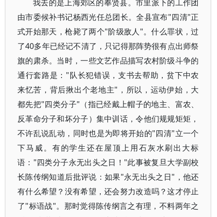
我去的是上海郊区的奉贤县。市里派下的工作团
由市委候补书记杨西光任总团长。全县宣布"四清"正
式开始那天，枪毙了两个"阶级敌人"。什么罪状，过
了40多年已经记不清了，只记得那阵势很有点出师祭
旗的肃杀。当时，一些文艺作品描写农村阶级斗争的
通行套路是："队长犯错误，支书去帮助，贫下中农
来忆苦，背后揪出个老地主"，所以，运动伊始，大
都先把"四类分子"（指已经戴上帽子的地主、富农、
反革命分子和坏分子）集中训话，令他们规规矩矩，
不许乱说乱动，同时也是为即将开始的"四清"立一个
下马威。有的学生还在屋顶上用石灰水刷出大标
语："四类分子永无出头之日！"此事被复旦大学副校
长陈传纲知道后批评说：如果"永无出头之日"，他还
有什么希望？没有希望，还会努力改造吗？这才停止
了"标语战"。那时觉得陈传纲言之有理，不料两年之