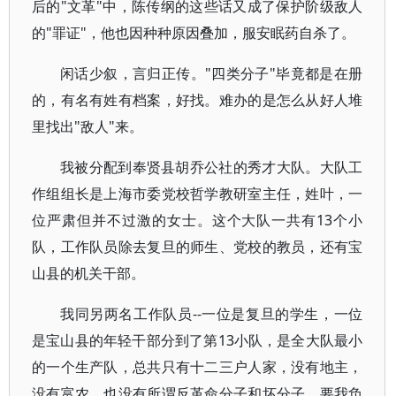
后的"文革"中，陈传纲的这些话又成了保护阶级敌人
的"罪证"，他也因种种原因叠加，服安眠药自杀了。
闲话少叙，言归正传。"四类分子"毕竟都是在册
的，有名有姓有档案，好找。难办的是怎么从好人堆
里找出"敌人"来。
我被分配到奉贤县胡乔公社的秀才大队。大队工
作组组长是上海市委党校哲学教研室主任，姓叶，一
位严肃但并不过激的女士。这个大队一共有13个小
队，工作队员除去复旦的师生、党校的教员，还有宝
山县的机关干部。
我同另两名工作队员--一位是复旦的学生，一位
是宝山县的年轻干部分到了第13小队，是全大队最小
的一个生产队，总共只有十二三户人家，没有地主，
没有富农，也没有所谓反革命分子和坏分子。要我负