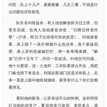
问苦，队上十几户，家家跑遍，几次三番，可就是什
么问题也没有发现。
队长名叫陆益余，有人说他解放前当过土匪，但
查无实据。也有人说他家是赤贫，"日脚过得老作
孽"（沪语，即日子过得很可怜的意思）。到他家看
看，床上除了一床烂棉絮什么也没有，真个家徒四
壁。身上穿的也破破烂烂，用一条草绳束腰。 "解
放"已经十五年了，仍旧一贫如洗。叫他交代问题，
他十分委屈，说：土改时，工作队要搭台开会，我把
门板也拆下来送去，到现在那扇门还是没有装上，后
来一直是上级叫做啥就做啥。家里有什么？你们全都
看得见。
看到他的家境，心里有说不出的怜悯。这样穷得
叮当响的赤贫户，要说他贪污盗窃、多吃多占，谁