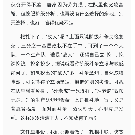
伙食开得不差；唐家因为劳力强，在队里也比较富
裕。但按照阶级分析，也再没有什么选择的余地。别
无选择，也好，省得犹疑不定。
根扎下了，"敌人"呢？上面只说阶级斗争尖锐复
杂，三分之一基层政权不在手中，可到了一个个大
队、一个生产队，谁是"敌人"，还得自己去"挖"，挖
深挖浅，挖多挖少，据说就看你阶级斗争立场与敏感
如何了。如果挖出的"敌人"多，斗争激烈，自然成绩
卓然，可以博得个立场坚定、旗帜鲜明的考语。可我
在队里横看竖看， "死老虎"一只没有，"活老虎"四顾
无踪。别的生产队烈烈轰轰，又是批斗地、富，又是
背靠背揭发，面对面斗争，热火朝天，心里真是发
毛。这样冷冷清清下去，不知成何了局？
文件里那套，我们都照着做了。扎根串联、访贫