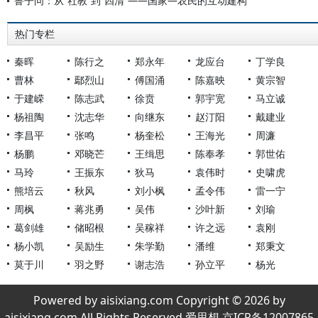
鲁子问：从“社教”到“四清”——国家—农民的互动建构
热门专栏
秦晖
陈行之
郑永年
龙应台
丁学良
曹林
鄢烈山
傅国涌
陈嘉映
黄宗智
于建嵘
陈志武
徐贲
郭宇宽
马立诚
杨祖陶
沈志华
向继东
赵汀阳
戴建业
李昌平
张鸣
杨奎松
王海光
周濂
杨鹏
邓晓芒
王缉思
陈奉孝
郭世佑
马玲
王振东
狄马
袁伟时
史啸虎
熊培云
秋风
刘小枫
孟令伟
雷一宁
周枫
蒋兆勇
吴伟
沙叶新
刘瑜
葛剑雄
储昭根
吴稼祥
许之远
袁刚
杨小凯
吴励生
朱学勤
潘维
郑秉文
莫于川
羽之野
谢志浩
孙立平
杨光
Powered by aisixiang.com Copyright © 2026 by
aisixiang.com All Rights Reserved 爱思想 京ICP备12007865