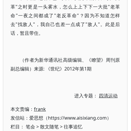
革"之时更是一头雾水，怎么上上下下一大批"老革
命"一夜之间都成了"老反革命"？因为不知道怎样
去"找敌人"，我自己也差一点成了"敌人"。此是后
话，暂且带住。
（作者为新华通讯社高级编辑、《瞭望》周刊原
副总编辑）来源: 《世纪》2012年第1期
进入专题：
四清运动
本文责编：
frank
发信站：爱思想（https://www.aisixiang.com）
栏目：
笔会
>
散文随笔
>
往事追忆