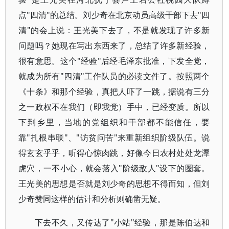
点"四清"的总结。刘少奇在北京动员高级干部下去"四
清"的会上说：王光美下去了，不是就发现了许多新
问题吗？她现在写出东西来了，总结了许多新经验，
很有意思。这个"经验"后经毛泽东批准，下发全党，
就成为所有"四清"工作队员的必读文件了。按照两个
《十条》和那个经验，真把人吓了一跳，据说有三分
之一政权不在我们（即我党）手中，已经变质。所以
下到乡里，当地的党组织和干部都不能信任，要
靠"扎根串联"、"访贫问苦"来重新组织阶级队伍。说
得玄玄乎乎，听得心惊肉跳，好像今日农村处处龙潭
虎穴，一不小心，就会落入"阶级敌人"设下的圈套。
王光美的思想是否就是刘少奇的思想不得而知，但刘
少奇赞同这样的估计和分析则确凿无疑。
下去不久，又传达了"小站"经验，那是陈伯达和