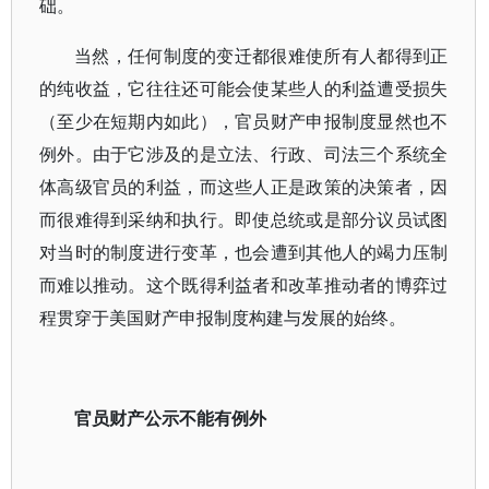
础。
当然，任何制度的变迁都很难使所有人都得到正
的纯收益，它往往还可能会使某些人的利益遭受损失
（至少在短期内如此），官员财产申报制度显然也不
例外。由于它涉及的是立法、行政、司法三个系统全
体高级官员的利益，而这些人正是政策的决策者，因
而很难得到采纳和执行。即使总统或是部分议员试图
对当时的制度进行变革，也会遭到其他人的竭力压制
而难以推动。这个既得利益者和改革推动者的博弈过
程贯穿于美国财产申报制度构建与发展的始终。
官员财产公示不能有例外