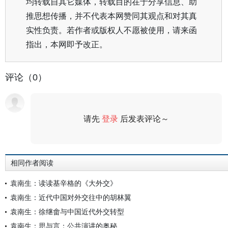
均转载自其它媒体，转载目的在于分享信息、助
推思想传播，并不代表本网赞同其观点和对其真
实性负责。若作者或版权人不愿被使用，请来函
指出，本网即予改正。
评论（0）
请先
登录
后发表评论～
评论
相同作者阅读
袁南生：读读基辛格的《大外交》
袁南生：近代中国对外交往中的胡林翼
袁南生：徐继畬与中国近代外交转型
袁南生：思与言：公共演讲的奥秘