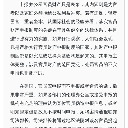
申报并公示官员财产只是表象，其内涵则是为官
者以及家庭必须拒绝公私利益冲突。若有违反，轻者
罢官，重者坐牢。从国际社会的经验来看，落实官员
财产申报制度的关键在于具备健全的法律体系，并且
进行强有力的实施。如果仔细观察，人们就会发现，
凡是严格实行官员财产申报制度的国家，其财产申报
制度都是以宪法或法律为基础构建起来的。其申报主
体完整，涉及官员财产的范围宽泛，处罚官员的不实
申报也非常严厉。
在美国，官员应申报而不申报或者造假的话，后
果非常严重。如果各部门的伦理办公室或接受申报的
机构有充足的理由认为某位官员伪造申报信息，或者
明知规定但是故意不按时间申报，须将案情通报联邦
司法部长。司法部长将通过地区法院对该名官员提起