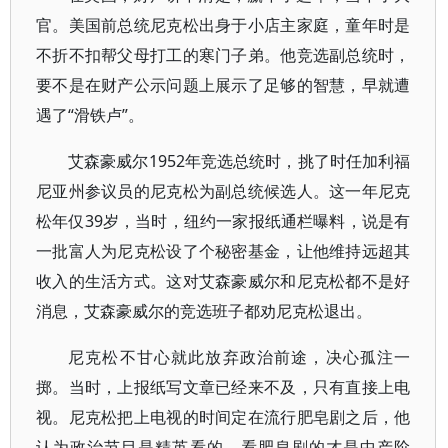
官。美国前总统尼克松出身于小店主家庭，童年时是
不折不扣帮父母打工的寒门子弟。他竞选副总统时，
要不是在财产公示问题上展示了足够的智慧，早就遭
遇了“滑铁卢”。
艾森豪威尔1952年竞选总统时，挑了时任加利福
尼亚州参议员的尼克松为副总统候选人。这一年尼克
松年仅39岁，当时，纽约一家报纸通栏曝料，说是有
一批富人为尼克松设了个秘密基金，让他维持远超其
收入的生活方式。这对艾森豪威尔和尼克松都不是好
消息，艾森豪威尔的竞选班子都劝尼克松退出。
尼克松不甘心就此放弃政治前途，决心孤注一
掷。当时，上报纸写文章已经来不及，只有直接上电
视。尼克松把上电视的时间定在流行肥皂剧之后，他
认为政治节目是精英看的，看肥皂剧的才是中产阶