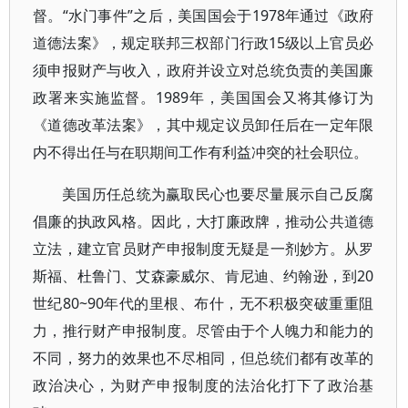
督。“水门事件”之后，美国国会于1978年通过《政府
道德法案》，规定联邦三权部门行政15级以上官员必
须申报财产与收入，政府并设立对总统负责的美国廉
政署来实施监督。1989年，美国国会又将其修订为
《道德改革法案》，其中规定议员卸任后在一定年限
内不得出任与在职期间工作有利益冲突的社会职位。
美国历任总统为赢取民心也要尽量展示自己反腐
倡廉的执政风格。因此，大打廉政牌，推动公共道德
立法，建立官员财产申报制度无疑是一剂妙方。从罗
斯福、杜鲁门、艾森豪威尔、肯尼迪、约翰逊，到20
世纪80~90年代的里根、布什，无不积极突破重重阻
力，推行财产申报制度。尽管由于个人魄力和能力的
不同，努力的效果也不尽相同，但总统们都有改革的
政治决心，为财产申报制度的法治化打下了政治基