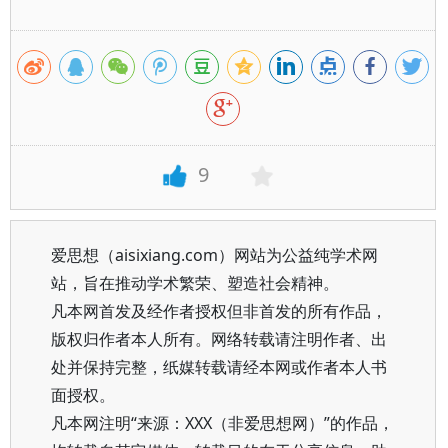
9
爱思想（aisixiang.com）网站为公益纯学术网
站，旨在推动学术繁荣、塑造社会精神。
凡本网首发及经作者授权但非首发的所有作品，
版权归作者本人所有。网络转载请注明作者、出
处并保持完整，纸媒转载请经本网或作者本人书
面授权。
凡本网注明“来源：XXX（非爱思想网）”的作品，