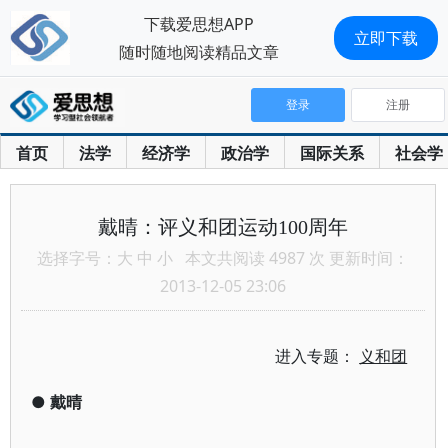
下载爱思想APP
立即下载
随时随地阅读精品文章
登录
注册
首页
法学
经济学
政治学
国际关系
社会学
戴晴：评义和团运动100周年
选择字号：
大
中
小
本文共阅读 4987 次 更新时间：
2013-12-05 23:06
进入专题：
义和团
●
戴晴