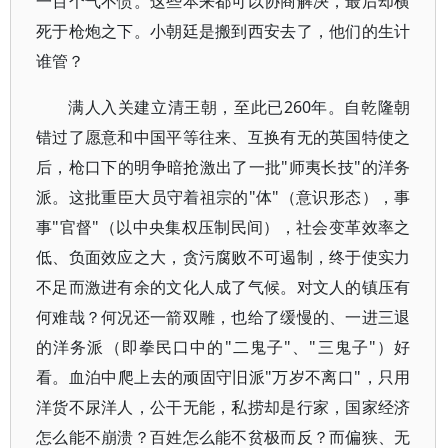
一百个气不愤。这些本来都可以协商解决，最后却横
死于枪炮之下。小朝廷是搬到西安去了，他们的生计
谁管？
满人入关建立清王朝，至此已260年。自乾隆朝
错过了愿意和中国平等往来、互换有无的英国特使之
后，枪口下的明争暗抢激出了一批"师夷长技"的洋务
派。这批重臣大员守着祖宗的"体"（意识形态），事
事"官督"（以中央集权压制民间），社会变革效率之
低、负面效应之大，贪污腐败不可遏制，终于使实力
不足而激进有余的文化人成了气候。对文人的镇压有
何难哉？何况还一箭双雕，也给了缓慢的、一进三退
的洋务派（即拳民口中的"二鬼子"、"三鬼子"）好
看。血泊中爬上去的顽固守旧派"万岁不离口"，只用
洋货不尿洋人，公干无能，私捞却是行家，国家经济
怎么能不崩溃？百姓怎么能不贫极而反？而偏狭、无