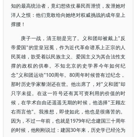
知的最高统治者，竟幻想依仗暴民而泄愤，发泄她对
洋人之恨：他们竟敢给向她绝对权威挑战的成年皇上
撑腰！
庚子一战，清王朝是完了。义和团却被戴上"反
帝爱国"的堂皇冠冕，作为近代革命谱系上正宗的人
民英雄，歆受着以民族主义、爱国主义为其合法性支
撑的政权的供奉。不知北京的史学界今年如何纪
念"义和团运动"100周年。80周年时候曾有过纪念，
那时历史学家黎澍还在世。他出席了，对"义和团"却
只字未提。在这一符号还有其可资利用的价值的时
候，在学术自由还遥遥无期的时候，他选择"王顾左
右而言他"。我推想，即使如此，他也是很痛苦的。
因为，不过一年前，也就是1979年纪念建国三十周年
的时候，他刚刚说过：建国30年来，历史学已经沦为