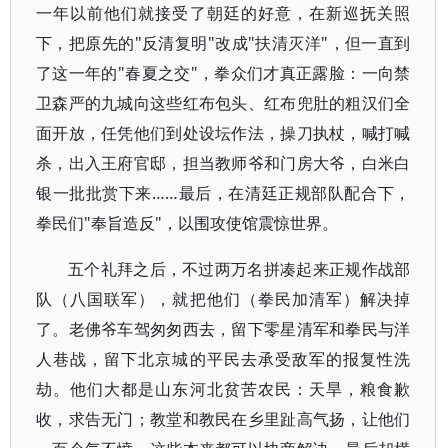
一年以前他们就接受了朝廷的好意，在新巡抚关照
下，把原先的"反清复明"改成"扶清灭洋"，但一直到
了这一年的"春夏之交"，拳众们才真正露脸：一向禁
卫森严的九城向这些红布包头、红布兜肚的粗汉们全
面开放，任凭他们到处设坛作法，操刀执杖，喊打喊
杀，出入王府官邸，担当教师爷和门房大爷，白米白
银一批批赏下来……最后，在清廷正规部队配合下，
拳民们"奉旨造反"，以围攻使馆震惊世界。
五个礼拜之后，不过两万名拼凑起来正规作战部
队（八国联军），就把他们（拳民加清军）解决掉
了。老佛爷车驾匆匆西去，留下零星清军和拳民与洋
人巷战，留下北京城的平民去承受敌军的报复性洗
劫。他们大都是山东河北贫苦农民：天旱，粮食歉
收，求告无门；教堂和教民在乡里趾高气扬，让他们