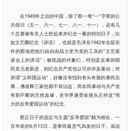
在1949年之后的中国，除了那一堆"一"字辈的公
共假日（五一、六一、七一、八一、十一），还有几
个总要被有关人士想起来并纪念一番的特别日子，比
如文艺圈纪念《讲话》，也就是毛泽东1942年在延安
作的那场把他们由自由战士变为党的工具的"文艺座
谈会上的讲话"；被统战的对象们，特别是反蒋的国
民党元老新进，则纪念共产党也认可的辛亥暴动；对
所谓"义和团运动"，好像没有找到有头有脸的拳民后
裔，佛道释三家也都不肯沾边，而农民暴动与共产党
有割不断的天然血缘，史学界遂受命挑头主持这"伟
大的反帝爱国运动"的纪念。
那正日子的选定与主题"反帝爱国"颇为相合。一
百年前的6月13日，是拳民最意气风发的日子。虽说