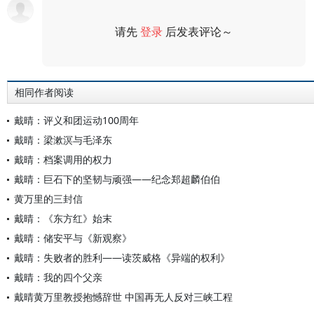
请先
登录
后发表评论～
评论
相同作者阅读
戴晴：评义和团运动100周年
戴晴：梁漱溟与毛泽东
戴晴：档案调用的权力
戴晴：巨石下的坚韧与顽强——纪念郑超麟伯伯
黄万里的三封信
戴晴：《东方红》始末
戴晴：储安平与《新观察》
戴晴：失败者的胜利——读茨威格《异端的权利》
戴晴：我的四个父亲
戴晴黄万里教授抱憾辞世 中国再无人反对三峡工程