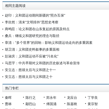
相同主题阅读
赵印：义和团运动期间新疆的“照办互保”
李欣然：清末“文明排外”思想史考察
商鸣臣：论义和团在山东复起的原因及特点
桑兵：继续义和团研究的理念与取径
章清：“多个世界”的回响：影响义和团运动走向的多重因素
胡卫清：义和团史料叙事的多重面相
彭淑庆：义和团运动不应被“污名化”
马思宇：中共早期对义和团的历史叙述与革命宣传
安立志：慈禧太后与义和团之十一
安立志：慈禧太后与义和团之十
热门专栏
秦晖
陈行之
郑永年
龙应台
丁学良
曹林
鄢烈山
傅国涌
陈嘉映
黄宗智