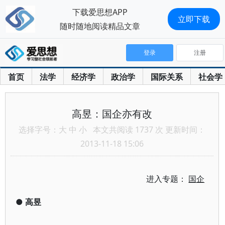
下载爱思想APP
立即下载
随时随地阅读精品文章
登录
注册
首页
法学
经济学
政治学
国际关系
社会学
高昱：国企亦有改
选择字号：
大
中
小
本文共阅读 1737 次 更新时间：
2013-11-18 15:06
进入专题：
国企
●
高昱