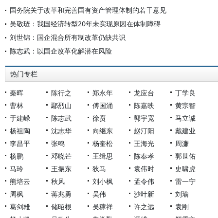
国务院关于改革和完善国有资产管理体制的若干意见
吴敬琏：我国经济转型20年未实现原因在体制障碍
刘世锦：国企混合所有制改革仍缺共识
陈志武：以国企改革化解潜在风险
热门专栏
秦晖
陈行之
郑永年
龙应台
丁学良
曹林
鄢烈山
傅国涌
陈嘉映
黄宗智
于建嵘
陈志武
徐贲
郭宇宽
马立诚
杨祖陶
沈志华
向继东
赵汀阳
戴建业
李昌平
张鸣
杨奎松
王海光
周濂
杨鹏
邓晓芒
王缉思
陈奉孝
郭世佑
马玲
王振东
狄马
袁伟时
史啸虎
熊培云
秋风
刘小枫
孟令伟
雷一宁
周枫
蒋兆勇
吴伟
沙叶新
刘瑜
葛剑雄
储昭根
吴稼祥
许之远
袁刚