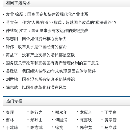
相同主题阅读
袁雪 徐磊：国资国企加快建设现代化产业体系
蒋大兴：作为“人民的”企业形式：超越国企改革的“私法道路”？
仲继银 罗红：国企董事会有效运作的关键挑战
郑志刚：国企如何提升核心竞争力
钟伟：改革几乎是中国经济的宿命
黄益平：没有产业支撑的增长都是空谈
国务院关于改革和完善国有资产管理体制的若干意见
吴敬琏：我国经济转型20年未实现原因在体制障碍
刘世锦：国企混合所有制改革仍缺共识
陈志武：以国企改革化解潜在风险
热门专栏
秦晖
陈行之
郑永年
龙应台
丁学良
曹林
鄢烈山
傅国涌
陈嘉映
黄宗智
于建嵘
陈志武
徐贲
郭宇宽
马立诚