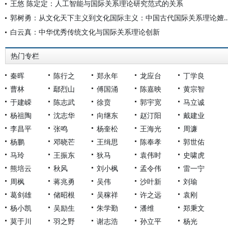
王悠 陈定定：人工智能与国际关系理论研究范式的关系
郭树勇：从文化天下主义到文化国际主义：中国古代国际关
白云真：中华优秀传统文化与国际关系理论创新
热门专栏
秦晖
陈行之
郑永年
龙应台
丁学良
曹林
鄢烈山
傅国涌
陈嘉映
黄宗智
于建嵘
陈志武
徐贲
郭宇宽
马立诚
杨祖陶
沈志华
向继东
赵汀阳
戴建业
李昌平
张鸣
杨奎松
王海光
周濂
杨鹏
邓晓芒
王缉思
陈奉孝
郭世佑
马玲
王振东
狄马
袁伟时
史啸虎
熊培云
秋风
刘小枫
孟令伟
雷一宁
周枫
蒋兆勇
吴伟
沙叶新
刘瑜
葛剑雄
储昭根
吴稼祥
许之远
袁刚
杨小凯
吴励生
朱学勤
潘维
郑秉文
莫于川
羽之野
谢志浩
孙立平
杨光