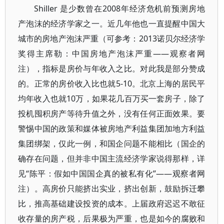
Shiller 是少数曾在2008年经济危机前预测房地
产泡沫的经济学家之一。近几年他也一直提醒中国大
城市的房地产泡沫严重（可参考：2013诺贝尔经济学
奖得主席勒：中国房地产泡沫严重——观察者网
注），指标是房价与年收入之比。对此我是部分赞成
的。正常的房价收入比也就5-10。北京上海的居民平
均年收入也就10万，如果花几百万买一套房子，除了
投机囤积房产等待升值之外，没有任何正面效果。要
警惕中国的政策和媒体被房地产利益集团加地方利益
集团绑架，仅此一例，和国企问题不能相比（国企的
确存在问题，但并非中国主流经济学家说得那样，详
见“陈平：假如中国国企真的被私有化”——观察者网
注）。高房价只能挤出实业，挤出创新，鼓励拆迁攀
比，推高基础建设投资的成本。上届政府迟迟不敢征
收存量的房产税，后果极为严重，也是如今的腐败和