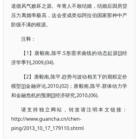
道德风气败坏之源。年青人不敢结婚，结婚后因房贷
压力离婚率极高，这会变成类似阿拉伯国家那种中产
阶级不满的根源。
注释：
【1】唐毅南,陈平.S形需求曲线的动态起源[J]经
济学季刊,2009,(04).
【2】唐毅南,陈平.趋势与波动相关下的期权定价
模型[J]金融评论,2010,(02)；唐毅南,陈平.群体动力学
和金融危机的预测[J]经济研究,2010,(06).
请支持独立网站，转发请注明本文链接：
http://www.guancha.cn/chen-
ping/2013_10_17_179110.shtml