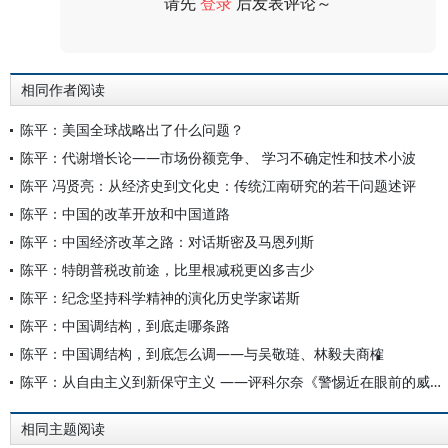
请先
登录
后发表评论～
评论
相同作者阅读
陈平：美国全球战略出了什么问题？
陈平：代谢增长论——市场份额竞争、 学习不确定性和技术小波
陈平 冯贤亮：从经济史到文化史：传统江南研究的若干问题述评
陈平：中国的改革开放和中国道路
陈平：中国经济改革之路：对话斯密及马恩列斯
陈平：特朗普税改前途，比里根减税更凶多吉少
陈平：纪念坚持科学精神的演化历史学家诺斯
陈平：中国调结构，到底走哪条路
陈平：中国调结构，到底怎么调——与吴敬琏、林毅夫商榷
陈平：从自由主义到新保守主义 ——评科尔奈《警惕近在眼前的威胁》
相同主题阅读