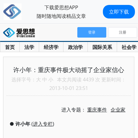
下载爱思想APP
立即下载
随时随地阅读精品文章
登录
注册
首页
法学
经济学
政治学
国际关系
社会学
许小年：重庆事件极大动摇了企业家信心
选择字号：
大
中
小
本文共阅读 4439 次 更新时间：
2013-10-01 23:51
进入专题：
重庆事件
企业家
●
许小年
(
进入专栏
)