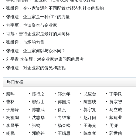
张维迎：企业家资源的不同配置对经济和社会的影响
张维迎：企业家是一种和平的力量
方宇军：也谈资本与企业家
肖旭：善待企业家是最好的风向标
张维迎：市场的力量
张维迎：企业家何以与众不同？
刘平青 李传辉：对企业家健康问题的思考
张维迎：对企业家的偏见和敌视
热门专栏
秦晖
陈行之
郑永年
龙应台
丁学良
曹林
鄢烈山
傅国涌
陈嘉映
黄宗智
于建嵘
陈志武
徐贲
郭宇宽
马立诚
杨祖陶
沈志华
向继东
赵汀阳
戴建业
李昌平
张鸣
杨奎松
王海光
周濂
杨鹏
邓晓芒
王缉思
陈奉孝
郭世佑