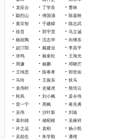
龙应台
丁学良
曹林
鄢烈山
傅国涌
陈嘉映
黄宗智
于建嵘
陈志武
徐贲
郭宇宽
马立诚
杨祖陶
沈志华
向继东
赵汀阳
戴建业
李昌平
张鸣
杨奎松
王海光
周濂
杨鹏
邓晓芒
王缉思
陈奉孝
郭世佑
马玲
王振东
狄马
袁伟时
史啸虎
熊培云
秋风
刘小枫
孟令伟
雷一宁
周枫
蒋兆勇
吴伟
沙叶新
刘瑜
葛剑雄
储昭根
吴稼祥
许之远
袁刚
杨小凯
吴励生
朱学勤
潘维