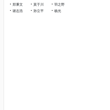
郑秉文
莫于川
羽之野
谢志浩
孙立平
杨光