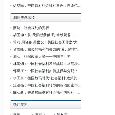
彭华民：中国政府社会福利责任：理论范式演变与制度转型创新
相同主题阅读
蔡昉：社会福利的竞赛
胡玉坤：从“天鹅绒爹爹”到“拿铁奶爸”：瑞典带薪陪产假的制度与观念变迁
常莉 周晓春 吴世友：美国社会工作之“大挑战”：解读与启示
贺雪峰：缺位的福利与失效的“养儿防老”：老无所依在中国
周弘：社保改革大势——中国与世界
林闽钢：中国社会福利发展战略：从消极走向积极
邹至庄：中国社会福利如何提供与分配？
李工真：德国魏玛时代"社会福利"政策的扩展与危机
江治强：中国社会福利转型的驱动因素与路径选择
陈弘毅：香港居民享有社会福利的权利：“综援案”的法律观点
热门专栏
秦晖
陈行之
郑永年