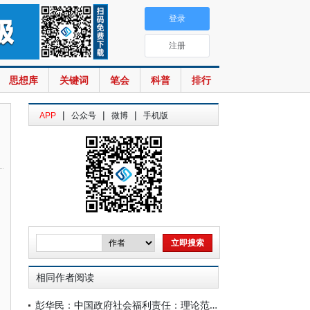
登录
注册
思想库
关键词
笔会
科普
排行
|
|
|
APP
公众号
微博
手机版
相同作者阅读
彭华民：中国政府社会福利责任：理论范式演变与制度转型创新