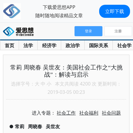
下载爱思想APP
立即下载
随时随地阅读精品文章
登录
注册
首页
法学
经济学
政治学
国际关系
社会学
常莉 周晓春 吴世友：美国社会工作之“大挑
战”：解读与启示
选择字号：
大
中
小
本文共阅读 4200 次 更新时间：
2019-03-05 00:23
进入专题：
社会工作
社会福利
社会问题
●
常莉
周晓春
吴世友