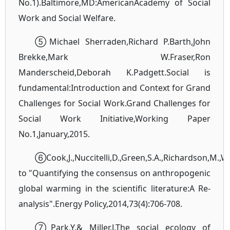
No.1).Baltimore,MD:AmericanAcademy of Social
Work and Social Welfare.
⑤Michael Sherraden,Richard P.Barth,John
Brekke,Mark W.Fraser,Ron
Manderscheid,Deborah K.Padgett.Social is
fundamental:Introduction and Context for Grand
Challenges for Social Work.Grand Challenges for
Social Work Initiative,Working Paper
No.1,January,2015.
⑥Cook,J.,Nuccitelli,D.,Green,S.A.,Richardson,M.,Wi
to "Quantifying the consensus on anthropogenic
global warming in the scientific literature:A Re-
analysis".Energy Policy,2014,73(4):706-708.
⑦Park,Y.& Miller,J.The social ecology of