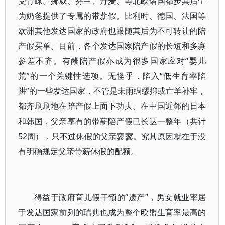
受青睐。挪威、芬兰、丹麦、等北欧诸国都步其后尘
为奶爸提供了专属的带薪假。比利时、德国、法国等
欧洲其他发达国家的政府也跟随其后为不可转让的陪
产假买单。目前，各个发达国家陪产假的长短和多寡
参差不齐。有酬陪产假亦成为很多国家应对“婴儿
荒”的一个关键性选项。无怪乎，陷入“低生育率陷
阱”的一些发达国家，不管是未雨绸缪抑或亡羊补牢，
都齐刷刷地在陪产假上面下功夫。在中国近邻的日本
和韩国，父亲享有的带薪陪产假已长达一整年（共计
52周），只不过休假的父亲寥寥。究其原因就在于没
有明确规定父亲带薪休假的配额。
得益于政府育儿假干预的“遗产”，男女就业率居
于发达国家前列的瑞典也成为整个欧盟生育率最高的