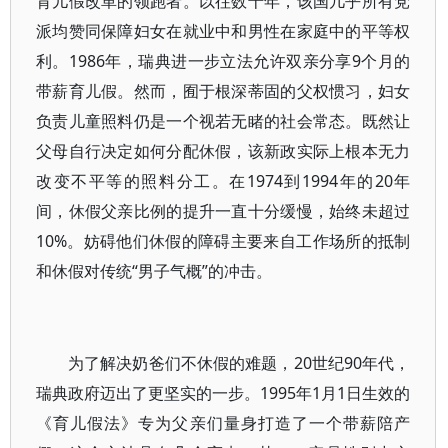
育儿假改革的领跑者。以往数十年，该国几乎所有党
派均赞同保障妇女在就业中和男性在家庭中的平等权
利。1986年，瑞典进一步立法允许双亲分享9个月的
带薪育儿假。然而，囿于根深蒂固的父权惯习，妇女
负责儿童照料仍是一个视若无睹的社会常态。既然让
父母自行决定如何分配休假，该新政实际上根本无力
改变不平等的照料分工。在1974到1994年的20年
间，休假父亲比例的提升一直十分缓慢，始终未超过
10%。妨碍他们休假的障碍主要来自工作场所的抵制
和休假对传统“男子气概”的冲击。
为了解决奶爸们不休假的难题，20世纪90年代，
瑞典政府迈出了更坚实的一步。1995年1月1日生效的
《育儿假法》专为父亲们量身打造了一个带薪陪产