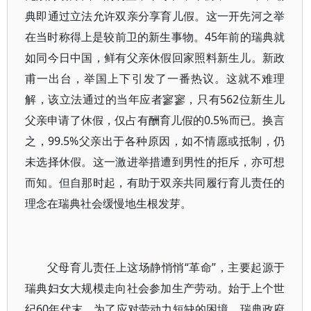
典即通过立法允许双亲分享育儿假。这一开先河之举
在当时称得上是较前卫的新生事物。45年前的瑞典就
如同今日中国，鲜有父亲休假回家照料新生儿。新政
甫一出台，举国上下引发了一番热议。这就不难理
解，该立法通过的当年应者寥寥，只有562位新生儿
父亲申请了休假，仅占有酬育儿假的0.5%而已。换言
之，99.5%父亲出于各种原因，如不情愿或抵制，仍
未选择休假。这一激进举措遭到男性的拒斥，亦可想
而知。但自那时起，有助于双亲共同履行育儿责任的
理念在瑞典社会缓慢地生根发芽。
父母育儿责任上这场静悄悄“革命”，主要起源于
瑞典妇女大规模走向社会参加生产劳动。始于上个世
纪60年代末，为了应对劳动力短缺的困境，瑞典政府