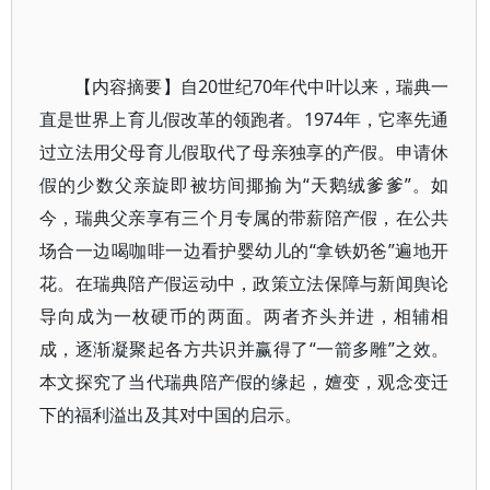
【内容摘要】自20世纪70年代中叶以来，瑞典一
直是世界上育儿假改革的领跑者。1974年，它率先通
过立法用父母育儿假取代了母亲独享的产假。申请休
假的少数父亲旋即被坊间揶揄为“天鹅绒爹爹”。如
今，瑞典父亲享有三个月专属的带薪陪产假，在公共
场合一边喝咖啡一边看护婴幼儿的“拿铁奶爸”遍地开
花。在瑞典陪产假运动中，政策立法保障与新闻舆论
导向成为一枚硬币的两面。两者齐头并进，相辅相
成，逐渐凝聚起各方共识并赢得了“一箭多雕”之效。
本文探究了当代瑞典陪产假的缘起，嬗变，观念变迁
下的福利溢出及其对中国的启示。