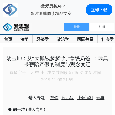
下载爱思想APP
立即下载
随时随地阅读精品文章
登录
注册
首页
法学
经济学
政治学
国际关系
社会学
胡玉坤：从“天鹅绒爹爹”到“拿铁奶爸”：瑞典
带薪陪产假的制度与观念变迁
选择字号：
大
中
小
本文共阅读 5749 次 更新时间：
2019-11-08 21:59
进入专题：
产假
育儿假
社会福利
瑞典
●
胡玉坤
(
进入专栏
)