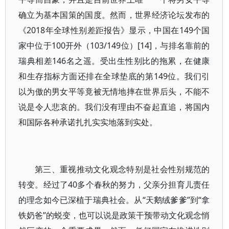
确立为基本国策的国度。然而，世界经济论坛发布的
《2018年全球性别差距报告》显示，中国在149个国
家中位于100开外（103/149位）[14]，与排名靠前的
瑞典相差146名之遥。受出生性别比的拖累，在健康
和生存指标方面还排在全球垫底的第149位。我们引
以为傲的男女平等竟被无情地摔在世界后头，不能不
说是令人悲哀的。我们没有理由不奋起直追，将国内
和国际各种承诺扎扎实实地落到实处。
第三、重视推动文化观念特别是社会性别规范的
转变。经过了40多个春秋的努力，父亲分担育儿责任
的理念如今已深植于瑞典社会。从“天鹅绒爹爹”到“拿
铁奶爸”的蜕变，也可以说是政策干预带动文化观念悄