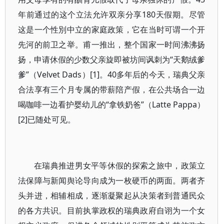
年前通过的这个立法允许双亲分享180天假期。尽管
这是一个性別中立的家庭政策，它在当时可谓一个开
先河的前卫之举。甫一推出，整个国家一时间沸沸扬
扬，申请休假的少数父亲旋即被坊间讽刺为“天鹅绒爹
爹”（Velvet Dads）[1]。40多年后的今天，瑞典父亲
合法享有三个月专属的带薪陪产假，在公共场合一边
喝咖啡一边看护婴幼儿的“拿铁奶爸”（Latte Pappa）
[2]已随处可见。
在瑞典推进男女平等休假的探索之旅中，政策立
法保障与新闻舆论导向成为一枚硬币的两面。两者齐
头并进，相辅相成，逐渐凝聚起从决策者到普通民众
的各方共识。目前执掌政权的瑞典政府自诩为一个女