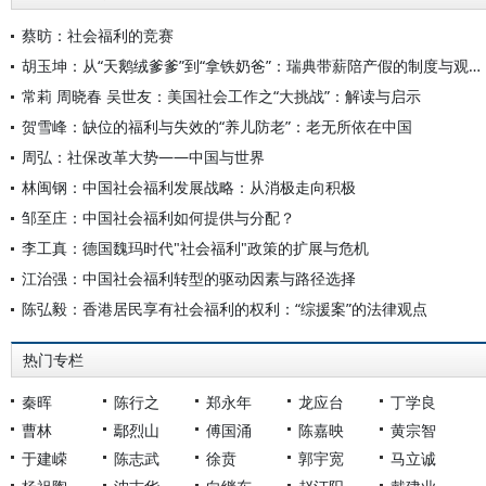
蔡昉：社会福利的竞赛
胡玉坤：从“天鹅绒爹爹”到“拿铁奶爸”：瑞典带薪陪产假的制度与观念变迁
常莉 周晓春 吴世友：美国社会工作之“大挑战”：解读与启示
贺雪峰：缺位的福利与失效的“养儿防老”：老无所依在中国
周弘：社保改革大势——中国与世界
林闽钢：中国社会福利发展战略：从消极走向积极
邹至庄：中国社会福利如何提供与分配？
李工真：德国魏玛时代"社会福利"政策的扩展与危机
江治强：中国社会福利转型的驱动因素与路径选择
陈弘毅：香港居民享有社会福利的权利：“综援案”的法律观点
热门专栏
秦晖
陈行之
郑永年
龙应台
丁学良
曹林
鄢烈山
傅国涌
陈嘉映
黄宗智
于建嵘
陈志武
徐贲
郭宇宽
马立诚