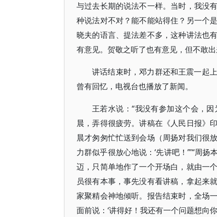
与过去长期的说法不一样。当时，我没
种说法对不对？能不能站得住？另一个
晓夫的语言、提法差不多，这种讲法也
有意见。贺敬之听了也有意见，但不敢出
讲话结束时，邓力群还和王震一起
曾有回忆，电视台也播放了新闻。
王若水说：“我没有参加这个会，
晨，弄得很疲劳。讲稿在《人民日报》
晨才匆匆忙忙送到会场（周扬对我们很
力群似乎很放心地说：‘先讲吧！’”“周
迈，只简单地作了一个开场白，就由一
员很有本事，事先没有看讲稿，拿起来
家聚精会神地倾听。报告结束时，全场
面前说：‘讲得好！我还有一个问题想向你请