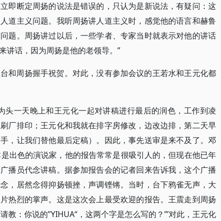
有立即断定周扬的说法是错误的，只认为是新说法，有疑问：这
是人道主义问题。我听周扬讲人道主义时，感觉他的语言和赫鲁
有问题。周扬讲过以后，一些学者、专家当时就表示对他的讲话
来讲话，因为周扬是他的老领导。”
上台和周扬握手祝贺。对此，没有参加会议的王若水和王元化都
因为头一天晚上和王元化一起对讲稿进行最后的润色，工作到凌
印刷厂排印；王元化和我就在排字房修改，边改边排，第二天早
放手，让我们替他最后定稿）。因此，事先送审是来不及了。邓
扬本是出色的演说家，他的报告常常是很吸引人的，但现在他已年
个广播员代念讲稿。据参加报告会的记者回来告诉我，这个广播
就念，居然念得抑扬顿挫，声调铿锵。当时，台下鸦雀无声，大
一片热烈的掌声。这是这次会上最受欢迎的报告。王震走到周扬
教：你说的”YIHUA“，这两个字是怎么写的？’”对此，王元化