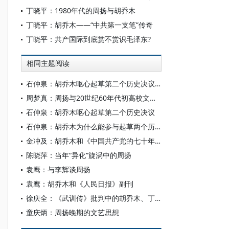
丁晓平：1980年代的周扬与胡乔木
丁晓平：胡乔木——“中共第一支笔”传奇
丁晓平：共产国际到底赏不赏识毛泽东?
相同主题阅读
石仲泉：胡乔木呕心起草第二个历史决议（续）
周梦真：周扬与20世纪60年代初高校文科教材改革
石仲泉：胡乔木呕心起草第二个历史决议
石仲泉：胡乔木为什么能参与起草两个历史决议
金冲及：胡乔木和《中国共产党的七十年》
陈晓萍：当年“异化”旋涡中的周扬
袁鹰：与李辉谈周扬
袁鹰：胡乔木和《人民日报》副刊
徐庆全：《武训传》批判中的胡乔木、丁玲与周扬、夏衍
童庆炳：周扬晚期的文艺思想