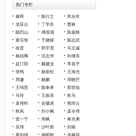
热门专栏
秦晖
陈行之
郑永年
龙应台
丁学良
曹林
鄢烈山
傅国涌
陈嘉映
黄宗智
于建嵘
陈志武
徐贲
郭宇宽
马立诚
杨祖陶
沈志华
向继东
赵汀阳
戴建业
李昌平
张鸣
杨奎松
王海光
周濂
杨鹏
邓晓芒
王缉思
陈奉孝
郭世佑
马玲
王振东
狄马
袁伟时
史啸虎
熊培云
秋风
刘小枫
孟令伟
雷一宁
周枫
蒋兆勇
吴伟
沙叶新
刘瑜
葛剑雄
储昭根
吴稼祥