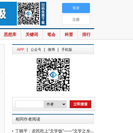
登录
注册
思想库
关键词
笔会
科普
排行
|
|
|
APP
公众号
微博
手机版
相同作者阅读
丁晓平：农民吃上“文学饭”——“文学之乡”清溪村印象