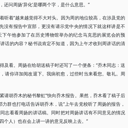
，还问周扬‘异化’是哪两个字，是什么意思。”
着听着“越来越觉得不大对头。因为周的地位较高，在涉及党的
事先没有报告中宣部，更没有请示党中央的情况下就这样讲是不
天下午他参加了在历史博物馆举办的纪念马克思的展览会的预
周讲话的内容？秘书说肯定不知道，因为上午才收到周讲话的清
得及看。周扬在给胡送稿子时还写了一个便条：“乔木同志：送
稿，请你详加阅改退下。我病初愈，过些时当来看您。敬礼。周
紧请胡乔木的秘书黎虹“快向乔木报告。果然，乔木看了稿子后
邓力群也打电话告诉胡乔木，说“上午去党校听了周扬的报告，
木同志看看周扬的讲话稿。同时把对周扬讲话有不同意见的情况
四个人）也在会上讲一讲的意见反映上去。”