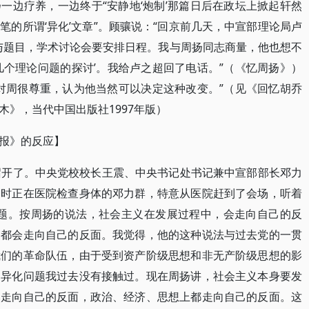
一边疗养，一边终于“安静地‘炮制’那篇日后在政坛上掀起轩然
的所谓‘异化’文章”。顾骧说：“回京前几天，中宣部理论局卢
容与题目，学术讨论会要安排日程。我与周扬同志商量，他也想不
几个理论问题的探讨’。我给卢之超回了电话。”（《忆周扬》）
对周很尊重，认为他当然可以决定这种改变。”（见《回忆胡乔
》，当代中国出版社1997年版）
报》的反应】
召开了。中央党校校长王震、中央书记处书记兼中宣部部长邓力
当时正在医院检查身体的邓力群，特意从医院赶到了会场，听着
问题。按周扬的说法，社会主义在发展过程中，会走向自己的反
，都会走向自己的反面。我觉得，他的这种说法与过去党的一贯
我们的革命队伍，由于受到资产阶级思想和非无产阶级思想的影
。异化问题我过去没有接触过。现在周扬讲，社会主义本身要发
然走向自己的反面，政治、经济、思想上都走向自己的反面。这