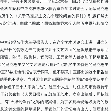
100周年。中共中央决定召开一个纪念大会，由总书记胡耀邦作讲
社会科学院和中央党校等单位联合举办学术讨论会，纪念马克思
周扬所作的《关于马克思主义几个理论问题的探讨》引起轩然大
污染”运动，由此也酿成了周扬和胡乔木个人的历史恩怨和情义
受中宣部提名作为主要报告人，在这个学术讨论会上讲一讲文艺
部副部长的贺敬之专门挑选了几个文艺方面的意识形态专家帮助
、顾骧、陈涌、陆梅林、程代熙、王元化等人都参加了起草报告
己的马克思主义的文艺理论和批评”（亦说“中国特色的马克思主
中宣部委托他作报告表示同意，但不满意中宣部出的这个报告题
助手也不满意。当时因病在北京医院住院的周扬“决意要从更广
自物色了三个人来协助他”。这三个人是：时任上海市委宣传部
的干部顾骧和《人民日报》副总编王若水。病愈出院后，周扬就
、有“天津钓鱼台”之称的迎宾馆。为了客观再现这段历史的原
，从这篇文章的起草说起。尽管他们的记忆略有出入，但历史总