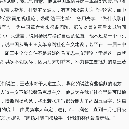
有些见地，我非常同意。他说中国革命在民主革命阶段就理论准
尔尼雪夫斯基、杜勃罗留波夫，有普列汉诺夫这些理论家，而中
践而忽视理论，强调‘边干边学’、‘急用先学’、‘做什么学什
延续至今，为中国革命带来很多问题。据传这篇文章后来成为问
威’向中央进言，说周扬没有摆好自己的位置，他不过是一个中央
上，说中国从民主主义革命到社会主义建设，甚至在十一届三中
十一届三中全会文件不是最好的马克思主义理论？于是这一点就
传说”其实不切实际，因为后来胡乔木、邓力群主要批判的是王若
我们说过，王若水对于人道主义、异化的说法有些偏颇的地方。
是人道主义不能代替马克思主义。他认为在我们社会里是可以通
时，按照周扬意见，将王若水所写部分删去了约四五百字。这篇
日的晚上，由周扬本人审定，进行了……润色，直到三月七日凌
王若水却说：“周扬对我们很放手，让我们替他最后定稿。”