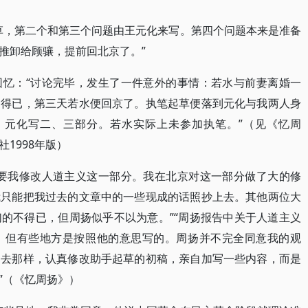
草，第二个和第三个问题由王元化来写。第四个问题本来是准备
推卸给顾骧，提前回北京了。”
回忆：“讨论完毕，发生了一件意外的事情：若水与前妻离婚一
不得已，第三天若水便回京了。执笔起草便落到元化与我两人身
分，元化写二、三部分。若水实际上未参加执笔。”（见《忆周
1998年版）
又要我修改人道主义这一部分。我在北京对这一部分做了大的修
我只能把我过去的文章中的一些现成的话照抄上去。其他两位大
的不得已，但周扬似乎不以为意。”“周扬报告中关于人道主义
，但有些地方是按照他的意思写的。周扬并不完全同意我的观
过去那样，认真修改助手起草的初稿，亲自加写一些内容，而是
”（《忆周扬》）