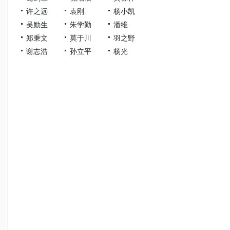
许之远
袁刚
杨小凯
吴励生
朱学勤
潘维
郑秉文
莫于川
羽之野
谢志浩
孙立平
杨光