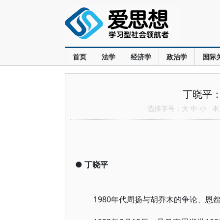
首页
法学
经济学
政治学
国际
丁晓平：
选择字号：
大
中
小
本文
●
丁晓平
1980年代周扬与胡乔木的争论、