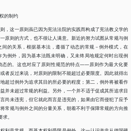
权的制约
原则，这一原则虽已因为宪法法院的实践而构成了宪法教义学的
这一原则的方式，也不很让人满意。新近的努力试图从常规与例
之间的关系，根据基本法，遵循了动态的常规－例外模式，在
作为例外，因为基本法既未明确，又未终局地规定何时出现例
动态的。这也对应了原则性规范的特点——原则作为最大化要
，或者反过来说，对原则的限制不能超过必要限度。因此就得出
斥地超过例外为追求其目的所必要的程度；第二，例外将被看作
利益并未超过常规的利益。另外，一个并不适于促成其所追求目
而言尚未违宪，但它就此而言是违宪的，如果由它而侵犯了应予
式将常规与例外之间的分量关系，朝着不利于保障常规的方向推
要求。
本权利是常规，而基本权利受限是例外。这一认识并非从德国硬