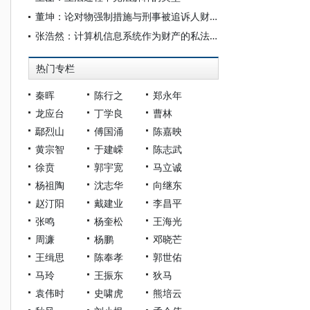
董坤：论对物强制措施与刑事被追诉人财产权的保障
张浩然：计算机信息系统作为财产的私法保护
热门专栏
秦晖
陈行之
郑永年
龙应台
丁学良
曹林
鄢烈山
傅国涌
陈嘉映
黄宗智
于建嵘
陈志武
徐贲
郭宇宽
马立诚
杨祖陶
沈志华
向继东
赵汀阳
戴建业
李昌平
张鸣
杨奎松
王海光
周濂
杨鹏
邓晓芒
王缉思
陈奉孝
郭世佑
马玲
王振东
狄马
袁伟时
史啸虎
熊培云