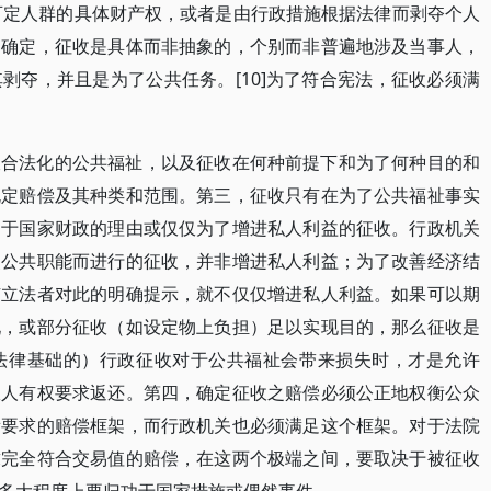
或可定人群的具体财产权，或者是由行政措施根据法律而剥夺个人
之确定，征收是具体而非抽象的，个别而非普遍地涉及当事人，
剥夺，并且是为了公共任务。[10]为了符合宪法，征收必须满
收合法化的公共福祉，以及征收在何种前提下和为了何种目的和
规定赔偿及其种类和范围。第三，征收只有在为了公共福祉事实
出于国家财政的理由或仅仅为了增进私人利益的征收。行政机关
使公共职能而进行的征收，并非增进私人利益；为了改善经济结
有立法者对此的明确提示，就不仅仅增进私人利益。如果可以期
现，或部分征收（如设定物上负担）足以实现目的，那么征收是
法律基础的）行政征收对于公共福祉会带来损失时，才是允许
权人有权要求返还。第四，确定征收之赔偿必须公正地权衡公众
衡要求的赔偿框架，而行政机关也必须满足这个框架。对于法院
求完全符合交易值的赔偿，在这两个极端之间，要取决于被征收