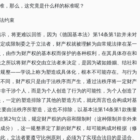
准，那么，这究竟是什么样的标准呢？
法约束
示，将更难以回答，因为《德国基本法》第14条第1款并未对
界定或限制委之于立法者，财产权就被理解为由常规法律在某一
言之，由作为财产权的基本权而保护的各种权利，在其具体存在和
本法之所以将财产权交由立法者来决定，是因为诸如婚姻、结社和
的规整——学说上称为塑造或具体化，根本不可能存在。与行为
益不同，财产权只是由于法秩序而产生，通过法秩序将一定财产
序并非干涉个人，而是为个人创造了行为的可能性，为个人创造了
但是，一定的塑造排除了其他的塑造方式，就此而言也会构成对基
主要由法秩序所塑造，这也不排除，以基本法第14条第1款衡量
1款第2句立法，规定财产权的内容和限制时（这种限制并非外来
的成分），这一规整界定了新的财产权，却可能构成对根据（修
故此，立法者要遵守比例原则，必须为了实现合法目的是适合、