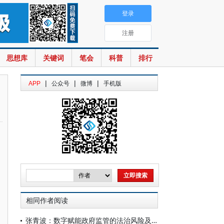
登录
注册
思想库
关键词
笔会
科普
排行
|
|
|
APP
公众号
微博
手机版
相同作者阅读
张青波：数字赋能政府监管的法治风险及其因应