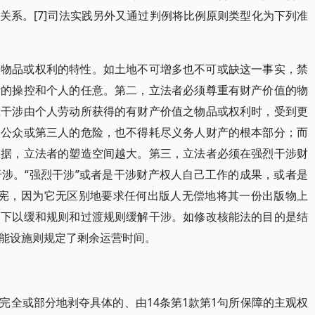
关系。[7]司法实践另外又通过判例将比例原则类型化为下列准
的物品或权利的特性。如土地不可增多也不可或缺这一事实，禁
计的操控和个人的任意。第二，立法者必须尊重有财产价值的物
在干涉由个人劳动所获得的有财产价值之物品或权利时，受到更
、公众或第三人的危险，也不得耗尽义务人财产的根本部分；而
数据，立法者的塑造空间越大。第三，立法者必须在强烈干涉财
涉。“强烈干涉”或者是干涉财产权人自己工作的成果，或者是
违宪，因为它无区别地要求任何出版人无偿地将其一份出版物上
形下以缓和规则和过渡规则缓解干涉。如修改核能法的目的是结
能设施则规定了剩余运营时间。
完全或部分地剥夺具体的、由14条第1款第1句所保障的主观权