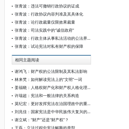
张青波：违法可撤销行政协议的证成
张青波：行政协议内容判准及其具体化
张青波：论行政裁量仅限效果裁量
张青波：司法实践中的“诚信政府”
张青波：行政主体从事私法活动的公法界限——以德国法为参照
张青波：试论宪法对私有财产权的保障
相同主题阅读
谢鸿飞：财产权的公法限制及其私法影响
林来梵：如何解读宪法上的“文明”一词
姜福晓：人格权财产化和财产权人格化理论困境的剖析与破解
许瑞超：宪法和一般法律的关系构造
莫纪宏：更好发挥宪法在治国理政中的重要作用
刘兆佳：国家宪法是中华民族伟大复兴的坚实保障
谢立斌：“财产”还是“财产权”？
王磊：立法过程中宪法解释的类型