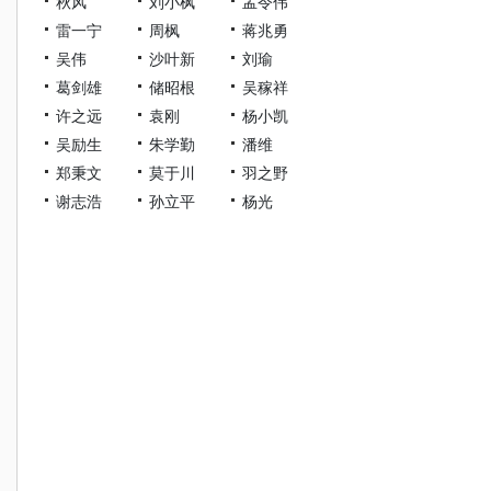
秋风
刘小枫
孟令伟
雷一宁
周枫
蒋兆勇
吴伟
沙叶新
刘瑜
葛剑雄
储昭根
吴稼祥
许之远
袁刚
杨小凯
吴励生
朱学勤
潘维
郑秉文
莫于川
羽之野
谢志浩
孙立平
杨光