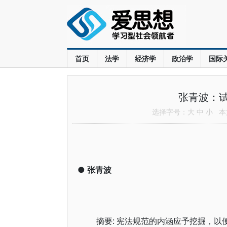
首页
法学
经济学
政治学
国际
张青波：
选择字号：
大
中
小
本文
●
张青波
摘要: 宪法规范的内涵应予挖掘，