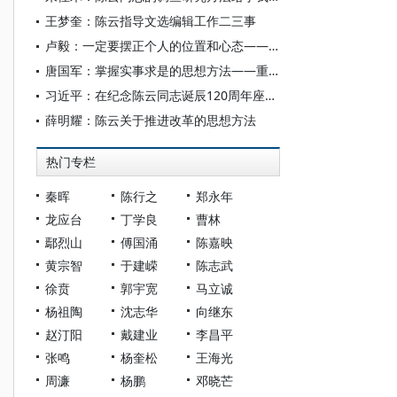
王梦奎：陈云指导文选编辑工作二三事
卢毅：一定要摆正个人的位置和心态——重温陈云《要讲真理，不要讲面子》
唐国军：掌握实事求是的思想方法——重温陈云《怎样才能少犯错误》
习近平：在纪念陈云同志诞辰120周年座谈会上的讲话
薛明耀：陈云关于推进改革的思想方法
热门专栏
秦晖
陈行之
郑永年
龙应台
丁学良
曹林
鄢烈山
傅国涌
陈嘉映
黄宗智
于建嵘
陈志武
徐贲
郭宇宽
马立诚
杨祖陶
沈志华
向继东
赵汀阳
戴建业
李昌平
张鸣
杨奎松
王海光
周濂
杨鹏
邓晓芒