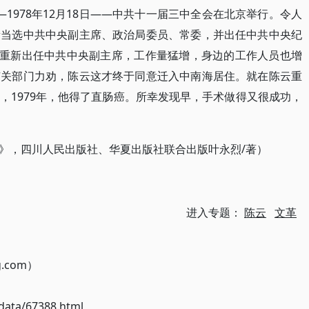
1978年12月18日——中共十一届三中全会在北京举行。令人
新当选中共中央副主席、政治局委员、常委，并出任中共中央纪
到重新出任中共中央副主席，工作量猛增，身边的工作人员也增
有关部门力劝，陈云这才终于同意迁入中南海居住。就在陈云重
，1979年，他得了直肠癌。所幸发现早，手术做得又很成功，
》，四川人民出版社、华夏出版社联合出版叶永烈/著）
进入专题：
陈云
文革
g.com）
ata/67388.html