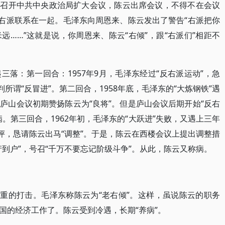
主持召开中共中央政治局扩大会议，陈云出席会议，不得不在会议
跟右派联系在一起。毛泽东向周恩来、陈云发出了警告“右派把你
……”这就是说，你周恩来、陈云“右倾”，跟“右派们”相距不
落：第一回合：1957年9月，毛泽东经过“反右派运动”，急
所谓“反冒进”。第二回合，1958年底，毛泽东的“大炼钢铁”遇
庐山会议初期赞扬陈云为“良将”。但是庐山会议后期开始“反右
。第三回合，1962年初，毛泽东的“大跃进”失败，又遇上三年
评，恳请陈云出马“调整”。于是，陈云在西楼会议上提出调整措
到户”，号召“千万不要忘记阶级斗争”。从此，陈云又称病。
沉重的打击。毛泽东称陈云为“老右倾”。这样，虽说陈云的职务
国的经济工作了。陈云受到冷遇，长期“养病”。