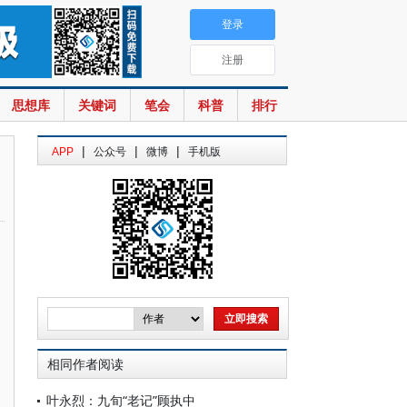
登录
注册
思想库
关键词
笔会
科普
排行
|
|
|
APP
公众号
微博
手机版
相同作者阅读
叶永烈：九旬“老记”顾执中