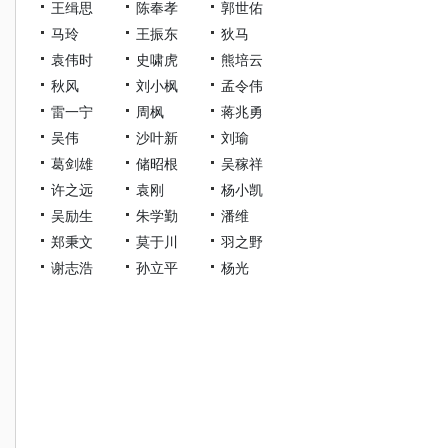
王缉思
陈奉孝
郭世佑
马玲
王振东
狄马
袁伟时
史啸虎
熊培云
秋风
刘小枫
孟令伟
雷一宁
周枫
蒋兆勇
吴伟
沙叶新
刘瑜
葛剑雄
储昭根
吴稼祥
许之远
袁刚
杨小凯
吴励生
朱学勤
潘维
郑秉文
莫于川
羽之野
谢志浩
孙立平
杨光