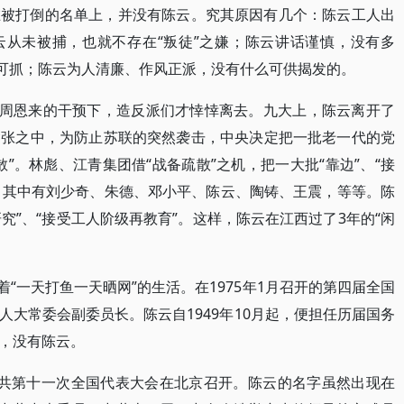
在被打倒的名单上，并没有陈云。究其原因有几个：陈云工人出
云从未被捕，也就不存在“叛徒”之嫌；陈云讲话谨慎，没有多
子可抓；陈云为人清廉、作风正派，没有什么可供揭发的。
在周恩来的干预下，造反派们才悻悻离去。九大上，陈云离开了
紧张之中，为防止苏联的突然袭击，中央决定把一批老一代的党
”。林彪、江青集团借“战备疏散”之机，把一大批“靠边”、“接
京，其中有刘少奇、朱德、邓小平、陈云、陶铸、王震，等等。陈
研究”、“接受工人阶级再教育”。这样，陈云在江西过了3年的“闲
着“一天打鱼一天晒网”的生活。在1975年1月召开的第四届全国
大常委会副委员长。陈云自1949年10月起，便担任历届国务
，没有陈云。
，中共第十一次全国代表大会在北京召开。陈云的名字虽然出现在