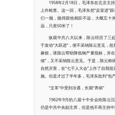
1958年2月18日，毛泽东在北京
上作检查。这一回，毛泽东把“反冒进”
们一抛，抛得跟他相距不远，大概五十米远
远，只差50米了！
纵观中共八大以来，陈云经历了三起三
于发动“大跃进”，便不采纳陈云意见，批判
麻烦，请陈云帮助降低钢产量指标，并在
倾”，又不采纳陈云意见。于是，陈云称病
自然灾害，在“七千人大会”上作了自我批
施。但是才过了半年多，毛泽东批判“包产
“文革”中受到冷遇，长期“养病”
1962年9月的八届十中全会给陈云
仍是中共中央副主席，但是他不再主持中