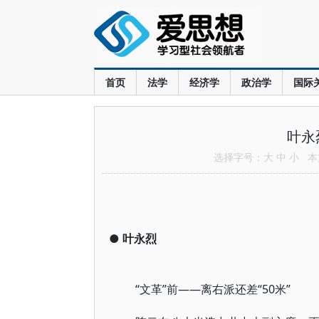
首页
法学
经济学
政治学
国际
叶永
选择字号：
大
中
小
本文
●
叶永烈
“文革”前——离右派还差“50米”