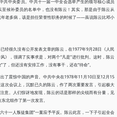
是中共中央委员。中共十一届一中全会选举产生的领导核心成员
以至候补委员的名单中，也没有陈云！其实，那是由于陈云从
他已年老多病，该是担任荣誉性职务的时候了——虽说陈云比邓小
经很久没有公开发表文章的陈云，在1977年9月28日《人民
风》，强调了实事求是，对两个“凡是”进行批判。这时，陈云
”了，但还没有安排工作，没有事干，还在“待命”。
了震惊中国的声音。中共中央在1978年11月10日至12月15
在这次会议上，沉默已久的陈云，作了两次重要发言，引起极大
泛注意。人们惊讶地发现，陈云的话是那样的尖锐而有分量，见
云在东北组作了第一次发言。
“六十一人叛徒集团”一案应予平反。陈云此言，一下子引起全会