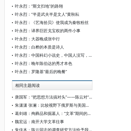
叶永烈：“斯文扫地”的路翎
叶永烈：“半是武夫半是文人”黄秋耘
叶永烈：《艺海拾贝》使我成为秦牧粉丝
叶永烈：译界巨匠戈宝权的两件小事
叶永烈：大器晚成张中行
叶永烈：白桦的本质是诗人
叶永烈：中国科幻小说史，中国人没写，日本人先写出来了
叶永烈：晚年陈伯达的秀才本色
叶永烈：罗隆基“最后的晚餐”
相同主题阅读
唐国军：“把思想方法搞对头”——陈云对“怎样才能少犯错误”的思考
朱潇潇 张澜：比较视野下俄罗斯与美国学界的陈云经济思想研究评析
葛剑雄：殉葬品和掘墓人：“文革”期间的中学教师
魏宏运：南开大学文革往事
朱佳木：陈云同志的调查研究方法给予我们的启示