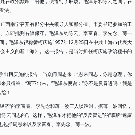
正处在政治巅峰上的他，便遭到了麻烦。毛泽东和陈云之间，在
看法。
中央在广西南宁召开有部分中央领导人和部分省、市委书记参加的工
进、亦即批判右倾保守。毛泽东约陈云、李富春、李先念、薄一
，毛泽东很称赞柯庆施1957年12月25日在中共上海市代表大
社会主义的新上海》。这一报告，是当时担任柯庆施政治秘书的
上拿出柯庆施的报告，当众问周恩来：“恩来同志，你是总理，你
来只得答：“写不出来。”毛泽东便说：“你不是反冒进吗？我是
尴尬！
管经济”的李富春、李先念和薄一波三人谈话时，据薄一波回忆，
陈云同志的”。这样，毛泽东才把他的“反反冒进”的“底牌”透露
然也包括周恩来以及李富春、李先念、薄一波。