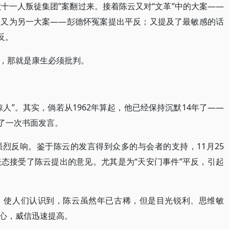
六十一人叛徒集团”案翻过来。接着陈云又对“文革”中的大案——
。又为另一大案——彭德怀冤案提出平反；又提及了最敏感的话
反。
，那就是康生必须批判。
人”。其实，倘若从1962年算起，他已经保持沉默14年了——
作了一次书面发言。
烈反响。鉴于陈云的发言得到众多的与会者的支持，11月25
态接受了陈云提出的意见。尤其是为“天安门事件”平反，引起
，使人们认识到，陈云虽然年已古稀，但是目光锐利、思维敏
心，威信迅速提高。