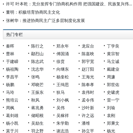
许可 叶本乾：充分发挥专门协商机构作用 把强国建设、民族复兴伟业不断推向前进
董明：积极培育协商民主文化
张树华：推进协商民主广泛多层制度化发展
热门专栏
秦晖
陈行之
郑永年
龙应台
丁学良
曹林
鄢烈山
傅国涌
陈嘉映
黄宗智
于建嵘
陈志武
徐贲
郭宇宽
马立诚
杨祖陶
沈志华
向继东
赵汀阳
戴建业
李昌平
张鸣
杨奎松
王海光
周濂
杨鹏
邓晓芒
王缉思
陈奉孝
郭世佑
马玲
王振东
狄马
袁伟时
史啸虎
熊培云
秋风
刘小枫
孟令伟
雷一宁
周枫
蒋兆勇
吴伟
沙叶新
刘瑜
葛剑雄
储昭根
吴稼祥
许之远
袁刚
杨小凯
吴励生
朱学勤
潘维
郑秉文
莫于川
羽之野
谢志浩
孙立平
杨光