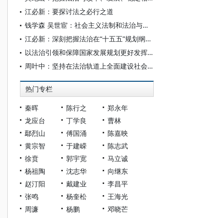
江必新：要探讨法之必行之道
钱学森 吴世宦：社会主义法制和法治与现代科学技术
江必新：深刻把握法治在“十五五”规划纲要中的战略定位
以法治引领和保障国家发展规划更好发挥战略导向作用
周叶中：坚持在法治轨道上全面建设社会主义现代化国家
热门专栏
秦晖
陈行之
郑永年
龙应台
丁学良
曹林
鄢烈山
傅国涌
陈嘉映
黄宗智
于建嵘
陈志武
徐贲
郭宇宽
马立诚
杨祖陶
沈志华
向继东
赵汀阳
戴建业
李昌平
张鸣
杨奎松
王海光
周濂
杨鹏
邓晓芒