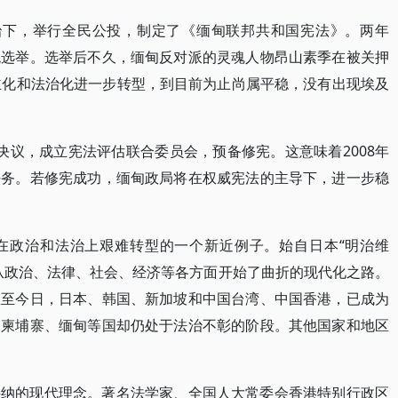
治下，举行全民公投，制定了《缅甸联邦共和国宪法》。两年
统选举。选举后不久，缅甸反对派的灵魂人物昂山素季在被关押
主化和法治化进一步转型，到目前为止尚属平稳，没有出现埃及
决议，成立宪法评估联合委员会，预备修宪。这意味着2008年
任务。若修宪成功，缅甸政局将在权威宪法的主导下，进一步稳
在政治和法治上艰难转型的一个新近例子。始自日本“明治维
从政治、法律、社会、经济等各方面开始了曲折的现代化之路。
直至今日，日本、韩国、新加坡和中国台湾、中国香港，已成为
、柬埔寨、缅甸等国却仍处于法治不彰的阶段。其他国家和地区
接纳的现代理念。著名法学家、全国人大常委会香港特别行政区