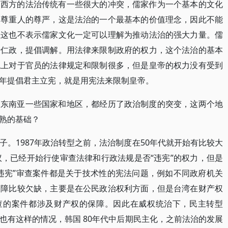
同西方的法治传统有一些很大的冲突，儒家作为一个基本的文化
和尊重人的尊严，这是法治的一个最基本的价值理念，因此不能
但这也不表示儒家文化一定可以理解为推动法治的强大力量。儒
行仁政，提倡调解。用法律来限制政府的权力，这个法治的基本
统上对于官员的法律规定和限制很多，但是皇帝的权力没有受到
年提倡君主立宪，就是用宪法来限制皇帝。
及东南亚一些国家和地区，都经历了政治制度的突变，这两个地
熟的基础？
。1987年政治转型之前，法治制度在50年代就开始有比较大
议，已经开始行使审查法律和行政法规是否“违宪”的权力，但是
违宪”审查案件都是关于技术性的宪法问题，例如不同政府机关
保障比较欠缺，主要是在公民政治权利方面，但是台湾在财产权
审查的案件都涉及财产权的保障。因此在威权统治下，民主转型
也有这样的情况，韩国 80年代中后期民主化，之前法治的发展