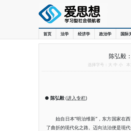
首页
法学
经济学
政治学
国际
陈弘毅
选择字号：
大
中
小
本文
●
陈弘毅
(
进入专栏
)
始自日本“明治维新”，东方国家在
了曲折的现代化之路。迈向法治便是现代