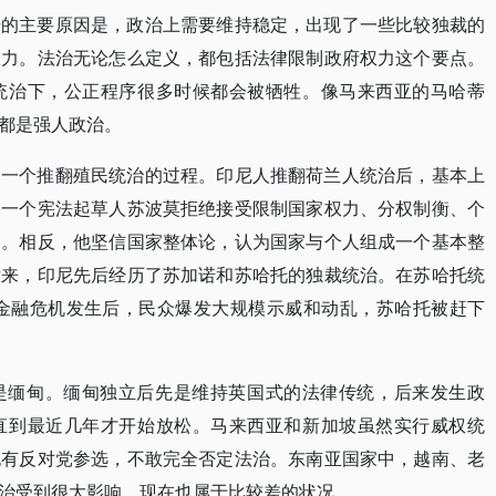
击的主要原因是，政治上需要维持稳定，出现了一些比较独裁的
权力。法治无论怎么定义，都包括法律限制政府权力这个要点。
统治下，公正程序很多时候都会被牺牲。像马来西亚的马哈蒂
都是强人政治。
过一个推翻殖民统治的过程。印尼人推翻荷兰人统治后，基本上
中一个宪法起草人苏波莫拒绝接受限制国家权力、分权制衡、个
念。相反，他坚信国家整体论，认为国家与个人组成一个基本整
后来，印尼先后经历了苏加诺和苏哈托的独裁统治。在苏哈托统
年金融危机发生后，民众爆发大规模示威和动乱，苏哈托被赶下
是缅甸。缅甸独立后先是维持英国式的法律传统，后来发生政
直到最近几年才开始放松。马来西亚和新加坡虽然实行威权统
也有反对党参选，不敢完全否定法治。东南亚国家中，越南、老
治受到很大影响，现在也属于比较差的状况。