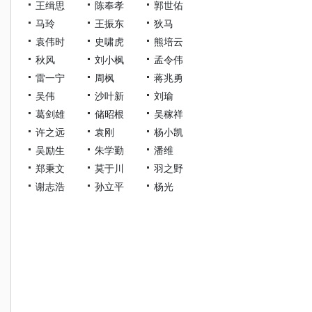
王缉思
陈奉孝
郭世佑
马玲
王振东
狄马
袁伟时
史啸虎
熊培云
秋风
刘小枫
孟令伟
雷一宁
周枫
蒋兆勇
吴伟
沙叶新
刘瑜
葛剑雄
储昭根
吴稼祥
许之远
袁刚
杨小凯
吴励生
朱学勤
潘维
郑秉文
莫于川
羽之野
谢志浩
孙立平
杨光