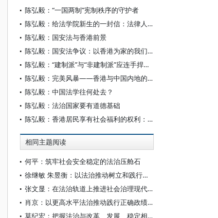
陈弘毅：“一国两制”宪制秩序的守护者
陈弘毅：给法学院新生的一封信：法律人不应只满足于成为法律的技师
陈弘毅：国安法与香港前景
陈弘毅：国安法争议：以香港为家的我们的心声
陈弘毅：“建制派”与“非建制派”应连手捍卫香港的核心价值
陈弘毅：完美风暴——香港与中国内地的引渡法案如何被终止
陈弘毅：中国法学往何处去？
陈弘毅：法治国家要有道德基础
陈弘毅：香港居民享有社会福利的权利：“综援案”的法律观点
相同主题阅读
何平：筑牢社会安全稳定的法治压舱石
徐继敏 朱昱衡：以法治推动树立和践行正确政绩观
张文显：在法治轨道上推进社会治理现代化——《法律与社会治理》 卷首语 （代）
肖京：以更高水平法治推动践行正确政绩观
莫纪宏：把握法治与改革、发展、稳定相协同的内在逻辑