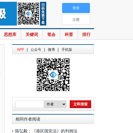
登录
注册
思想库
关键词
笔会
科普
排行
|
|
|
APP
公众号
微博
手机版
相同作者阅读
陈弘毅：《港区国安法》的判例法