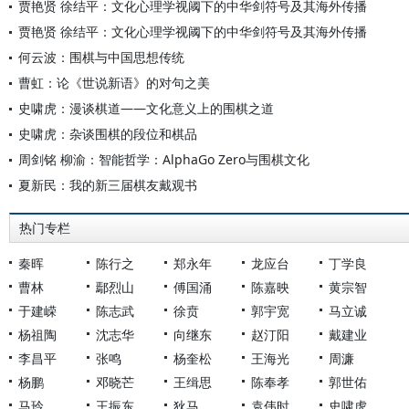
贾艳贤 徐结平：文化心理学视阈下的中华剑符号及其海外传播
贾艳贤 徐结平：文化心理学视阈下的中华剑符号及其海外传播
何云波：围棋与中国思想传统
曹虹：论《世说新语》的对句之美
史啸虎：漫谈棋道——文化意义上的围棋之道
史啸虎：杂谈围棋的段位和棋品
周剑铭 柳渝：智能哲学：AlphaGo Zero与围棋文化
夏新民：我的新三届棋友戴观书
热门专栏
秦晖
陈行之
郑永年
龙应台
丁学良
曹林
鄢烈山
傅国涌
陈嘉映
黄宗智
于建嵘
陈志武
徐贲
郭宇宽
马立诚
杨祖陶
沈志华
向继东
赵汀阳
戴建业
李昌平
张鸣
杨奎松
王海光
周濂
杨鹏
邓晓芒
王缉思
陈奉孝
郭世佑
马玲
王振东
狄马
袁伟时
史啸虎