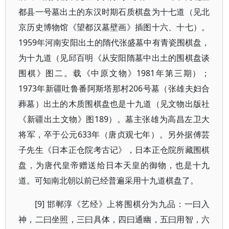
都县一号墓出土的东汉时期石质棋盘为十七道（见北
京历史博物馆《望都汉墓壁画》插图十六、十七）。
1959年河南安阳出土的隋代张盛墓中有青瓷围棋盘，
为十九道（见邱百明《从安阳隋墓中出土的围棋盘谈
围棋》图二。载《中原文物》1981年第三期）；
1973年新疆吐鲁番阿斯塔那村206号墓（张雄夫妇合
葬墓）出土的木质围棋盘也是十九道（见文物出版社
《新疆出土文物》图189）。墓主张雄为高昌左卫大
将军，卒于公元633年（唐贞观七年）。另外据傅芸
子先生《日本正仓院考古记》，日本正仓院所藏围棋
盘，为唐代皇帝赠送给日本天皇的御物，也是十九
道。可知南北朝以前已经普遍采用十九道棋盘了。
[9] 邯郸淳《艺经》上将围棋分为九品：一曰入
神，二曰坐照，三曰具体，四曰通幽，五曰用智，六