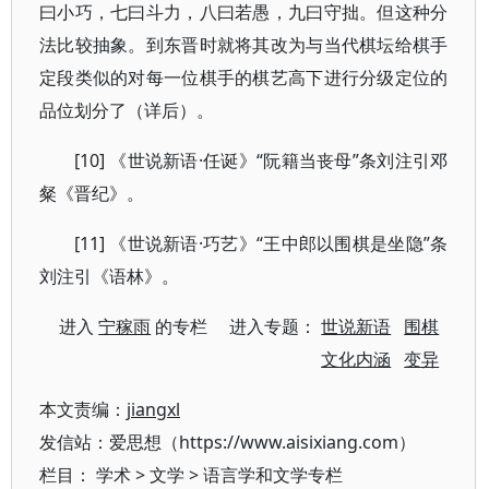
曰小巧，七曰斗力，八曰若愚，九曰守拙。但这种分
法比较抽象。到东晋时就将其改为与当代棋坛给棋手
定段类似的对每一位棋手的棋艺高下进行分级定位的
品位划分了（详后）。
[10] 《世说新语·任诞》“阮籍当丧母”条刘注引邓
粲《晋纪》。
[11] 《世说新语·巧艺》“王中郎以围棋是坐隐”条
刘注引《语林》。
进入
宁稼雨
的专栏 进入专题：
世说新语
围棋
文化内涵
变异
本文责编：
jiangxl
发信站：爱思想（https://www.aisixiang.com）
栏目：
学术
>
文学
>
语言学和文学专栏