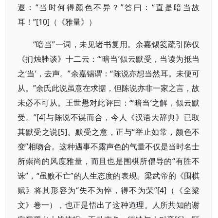
遐：“当时何得颜色不异？”答曰：“直是暗当故
耳！”[10]（《雅量》）
“暗当”一词，未见诸书复用。余嘉锡笺疏引陈仅
《扪烛脞谈》十二云：“‘暗当’似云默受，当读为抵当
之‘当’，去声。”余嘉锡谓：“陈说亦想当然耳。未便可
从。”余氏此说虽意在求据，但陈说亦非一家之言，故
未必不可从。王世懋对此评曰：“‘暗当’之解，似云默
受。”[4]与陈说不谋而合，今人《汉语大辞典》已取
其默受之说[5]。默受之意，正与“举止如常，颜色不
变”相吻合。这种遇事不露声色的气量不仅是当时名士
所崇尚的风度雅量，而且也是围棋所倡导的“有胜不
诛”，“虽败不亡”的人生态度的表现。梁武帝的《围棋
赋》将其形容为“失不为悴，得不为荣”[4]（《全梁
文》卷一），也正是悟出了这种道理。人所共知的谢