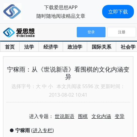
下载爱思想APP
立即下载
随时随地阅读精品文章
登录
注册
首页
法学
经济学
政治学
国际关系
社会学
宁稼雨：从《世说新语》看围棋的文化内涵变
异
选择字号：
大
中
小
本文共阅读 5596 次 更新时间：
2013-08-02 10:41
进入专题：
世说新语
围棋
文化内涵
变异
●
宁稼雨
(
进入专栏
)