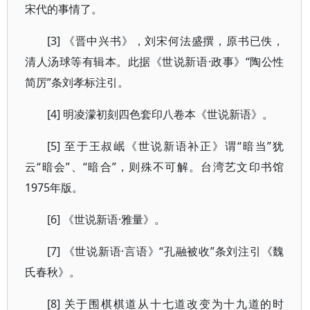
宋代的事情了。
[3] 《晋中兴书》，刘宋何法盛撰，原书已佚，
清人汤球等有辑本。此据《世说新语·政事》“陶公性
简厉”条刘孝标注引。
[4] 明凌濛初刻四色套印八卷本《世说新语》。
[5] 至于王叔岷《世说新语补正》谓“暗当”犹
云“暗会”、“暗合”，则殊不可解。台湾艺文印书馆
1975年版。
[6] 《世说新语·雅量》。
[7] 《世说新语·言语》“孔融被收”条刘注引《魏
氏春秋》。
[8] 关于围棋棋道从十七道改变为十九道的时