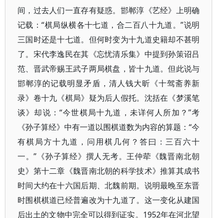
间，过去人们一直存有疑惑。邯郸淳《艺经》上明确
记载：“棋局纵横各十七道，合二百八十九道。”说明
三国时还是十七道。但何时变为十九道史籍却不甚明
了。宋代李逸民在其《忘忧清乐集》中提到孙策诏吕
范、晋武帝赐王武子两局棋盘，皆十九道。但此说与
邯郸淳的记载明显矛盾，清人钱大昕《十驾斋养新
录》卷十九《棋局》疑为后人假托。沈括在《梦溪笔
谈》却说：“今世棋局十九道，未详何人所加？”考
《孙子算经》中有一道以围棋道数为内容的算题：“今
有棋局方十九道，问用棋几何？答曰：三百六十
一。”《孙子算经》撰人无考。王仲荦《魏晋南北朝
史》第十二章《魏晋南北朝的科学技术》推算其成书
时间大约在十六国后期、北魏前期。说明最晚至东晋
时围棋棋道已经普遍改为十九道了。这一变化从建国
后出土的文物中完全可以得到证实。1952年在河北望