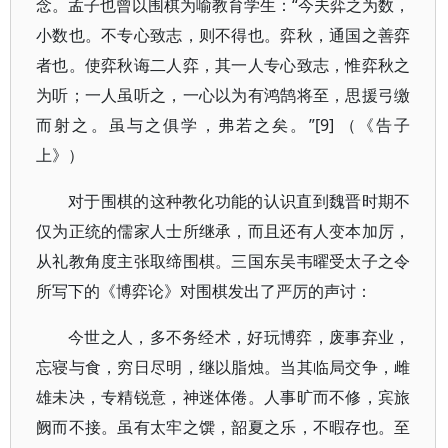
念。孟子也曾以围棋为喻教育学生：“今夫弈之为数，
小数也。不专心致志，则不得也。弈秋，通国之善弈
者也。使弈秋诲二人弈，其一人专心致志，惟弈秋之
为听；一人虽听之，一心以为有鸿鹄将至，思援弓缴
而射之。虽与之俱学，弗若之矣。”[9] （《告子
上》）
对于围棋的这种教化功能的认识直到魏晋时期不
仅为正统的儒家人士所继承，而且还有人变本加厉，
从礼教角度主张取缔围棋。三国东吴韦曜受太子之令
所写下的《博弈论》对围棋发出了严厉的声讨：
今世之人，多不务经术，好玩博弈，废事弃业，
忘寝与食，穷日尽明，继以脂烛。当其临局交争，雌
雄未决，专精锐意，神迷体倦。人事旷而不修，宾旅
阙而不接。虽有太牢之馔，韶夏之乐，不暇存也。至