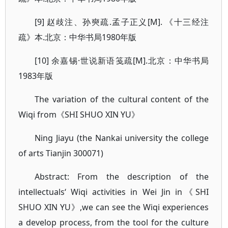
[9] 赵歧注、孙奭疏.孟子正义[M]. 《十三经注
疏》本.北京：中华书局1980年版
[10] 余嘉锡·世说新语笺疏[M].北京：中华书局
1983年版
The variation of the cultural content of the
Wiqi from《SHI SHUO XIN YU》
Ning Jiayu (the Nankai university the college
of arts Tianjin 300071)
Abstract: From the description of the
intellectuals‘ Wiqi activities in Wei Jin in《SHI
SHUO XIN YU》,we can see the Wiqi experiences
a develop process, from the tool for the culture