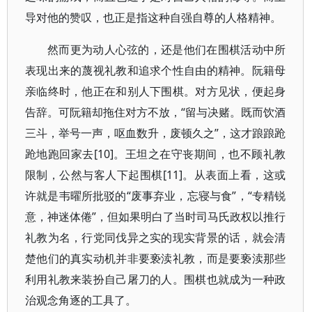
导对他的赞叹，也正是指这种自强自尊的人格精神。
然而更为动人心弦的，还是他们在围棋活动中所
表现出来的蔑视礼教和追求个性自由的精神。阮籍母
亲临终时，他正在和别人下围棋。对方见状，便起身
告辞。可阮籍却拖住对方不放，“留与决赌。既而饮酒
三斗，举号一声，呕血数升，废顿久之”，这才踉踉跄
跄地跑回家去[10]。王坦之在守丧期间，也不顾礼教
限制，公然与客人下起围棋[11]。从表面上看，这或
许就是韦曜所批驳的“废事弃业，忘寝与食”，“专精锐
意，神迷体倦”，但如果明白了当时司马氏政权以推行
礼教为名，行党同伐异之实的现实背景的话，就会清
楚他们的真实动机并非要亵渎礼教，而是要亵渎那些
利用礼教来装扮自己屠刀的人。围棋也就成为一种政
治观念角逐的工具了。