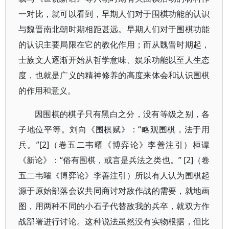
一对比，就可以看到，早期人们对于围棋功能的认识
与魏晋南北朝时期相距甚远。早期人们对于围棋功能
的认识主要局限在它的教化作用；而从魏晋时期起，
士族文人逐渐开始从哲学意味、娱乐功能以至人生态
度，也就是广义的精神修养的高度来体会和认识围棋
的作用和意义。
因围棋的棋子只有黑白之分，没有等级之别，各
子地位平等。刘向《围棋赋》：“略观围棋，法于用
兵。”[2]（卷五二韦曜《博弈论》李善注引）桓谭
《新论》：“俗有围棋，或言是兵法之类也。” [2]（卷
五二韦曜《博弈论》李善注引）所以有人认为围棋起
源于原始部落会议共同商讨对敌作战的需要，就地画
图，用两种不同的小石子代替敌我的兵卒，就双方作
战部署进行讨论。这种说法虽然没有实物根据，但比