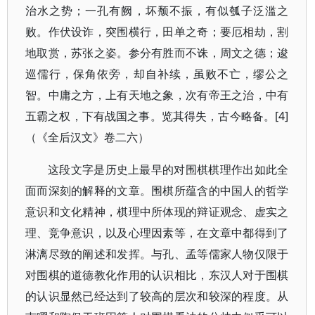
治水之势；一孔有阙，坏颓不振，有似瓠子泛滥之
败。作伏设诈，突围横行，田单之奇；要厄相劫，割
地取赏，苏张之姿。参分有胜而不诛，周文之德；逡
巡儒行，保角依旁，却自补续，虽败不亡，缪公之
智。中庸之方，上有天地之象，次有帝王之治，中有
五霸之权，下有战国之事。览其得失，古今略备。[4]
（《全后汉文》卷二六）
这段文字是历史上最早的对围棋棋理作出如此全
面而深刻的解释的文章。围棋所蕴含的中国人的哲学
意识和文化精神，棋理中所体现的辩证观念、虚实之
理、竞争意识，以及心理因素等，在文章中都得到了
淋漓尽致的阐述和发挥。与孔、孟等儒家人物仅限于
对围棋的道德教化作用的认识相比，东汉人对于围棋
的认识显然已经达到了较高的层次和较深的程度。从