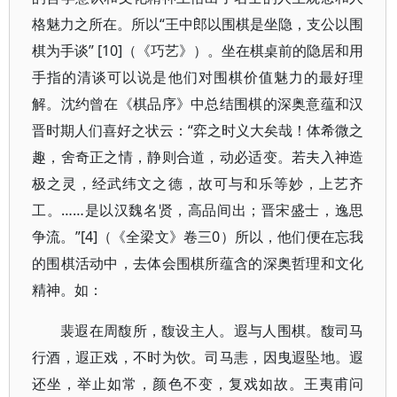
格魅力之所在。所以“王中郎以围棋是坐隐，支公以围
棋为手谈” [10]（《巧艺》）。坐在棋桌前的隐居和用
手指的清谈可以说是他们对围棋价值魅力的最好理
解。沈约曾在《棋品序》中总结围棋的深奥意蕴和汉
晋时期人们喜好之状云：“弈之时义大矣哉！体希微之
趣，舍奇正之情，静则合道，动必适变。若夫入神造
极之灵，经武纬文之德，故可与和乐等妙，上艺齐
工。……是以汉魏名贤，高品间出；晋宋盛士，逸思
争流。”[4]（《全梁文》卷三0）所以，他们便在忘我
的围棋活动中，去体会围棋所蕴含的深奥哲理和文化
精神。如：
裴遐在周馥所，馥设主人。遐与人围棋。馥司马
行酒，遐正戏，不时为饮。司马恚，因曳遐坠地。遐
还坐，举止如常，颜色不变，复戏如故。王夷甫问