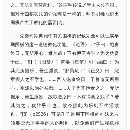
之。其法非智莫能也。”这两种传说尽管主人公不同，
但对于围棋功用的介绍却是一样的，即都明确地说出
围棋产生于教化的需要[2]。
先秦时期典籍中有关围棋的记载完全可以证实早
期围棋的这一道德教化功能。《论语》：“子曰：饱食
终日，无所用心，难矣哉！不有博奕者乎？为之犹贤
于己。”[8]（《阳货》）何晏《集解》引马融曰：“为
其无所据乐，善生淫欲。”邢昺疏：“《正义》曰：此
章疾人之不学也。……言人饱食终日，于善道无所用
心，则难以为处矣哉。……夫子为其饱食之之，无所
据乐，善生淫欲，故取教之曰：不有博奕之戏乎？若
其为之，犹胜乎止也。欲令据此为乐则不生淫欲
也。”[8]（p2526）可见孔子是用下围棋的办法来占
领那些无所事事的人的时间，以免他们产生淫欲邪