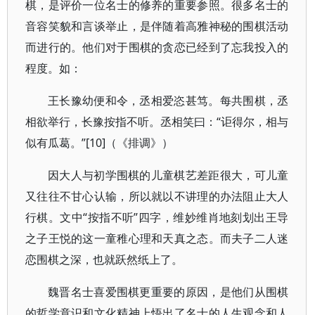
棋，是评价一位名士的修养的重要参照。很多名士的
音容笑貌和言谈举止，是伴随着高雅神秘的围棋活动
而进行的。他们对于围棋的贪恋已经到了忘我投入的
程度。如：
王长豫幼便和令，丞相爱恣甚笃。每共围棋，丞
相欲举行，长豫按指不听。丞相笑曰：“讵得尔，相与
似有瓜葛。”[10]（《排调》）
因大人与初学围棋的儿童棋艺差距很大，可儿童
又往往不甘心认输，所以就以不讲理的办法阻止大人
行棋。文中“按指不听”四字，维妙维肖地刻划出王导
之子王悦的这一童稚心理和天真之态。而夫子二人迷
恋围棋之深，也就跃然纸上了。
魏晋名士喜爱围棋更重要的原因，是他们从围棋
的哲学意识和文化精神上悟出了名士的人生观念和人