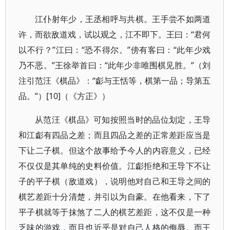
江仆射年少，王丞相呼与共棋。王手尝不如两道
许，而欲敌道戏，试以观之，江不即下。王曰：“君何
以不行？”江曰：“恐不得尔。”傍有客曰：“此年少戏
乃不恶。”王徐举首曰：“此年少非唯围棋见胜。”（刘
注引范汪《棋品》：“虨与王恬等，棋第一品；导第五
品。”）[10]（《方正》）
从范汪《棋品》可知按照当时的品位划定，王导
和江虨有四品之差；而且四品之差的正常差距应当是
下让二子棋。但这个故事给予今人的内容意义，已经
不仅仅是其单纯的史料价值。江虨拒绝和王导下不让
子的平子棋（敌道戏），说明他对自己和王导之间的
棋艺差距十分清楚，并引以为自豪。在他看来，下了
平子棋就等于抹煞了二人的棋艺差距，这不仅是一种
乏味的游戏，而且也近乎是对自己人格的侮辱。而王