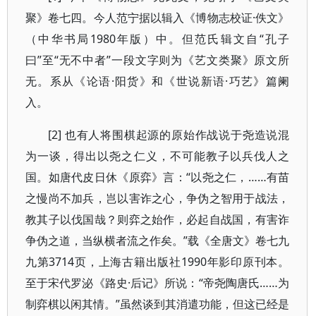
聚》卷七四。今人范宁据以辑入《博物志校证·佚文》
（中华书局1980年版）中。但范氏辑文自“孔子
曰”至“无不中者”一段文字则为《艺文类聚》原文所
无。系从《论语·阳货》和《世说新语·巧艺》篇阑
入。
[2] 也有人将围棋起源的原始作战说于尧造说混
为一谈，得出以尧之仁义，不可能教子以兵伐人之
国。如唐代皮日休《原弈》言：“以尧之仁，……有苗
之慢尚不加兵，岂以害诈之心，争伪之智用于战法，
教其子以伐国哉？则弈之始作，必起自战国，有害诈
争伪之道，当纵横者流之作矣。”载《全唐文》卷七九
九第3714页，上海古籍出版社1990年影印原刊本。
至于宋代罗泌《路史·后记》所说：“帝尧陶唐氏……为
制弈棋以闲其情。”虽然谈到其消遣功能，但这已经是