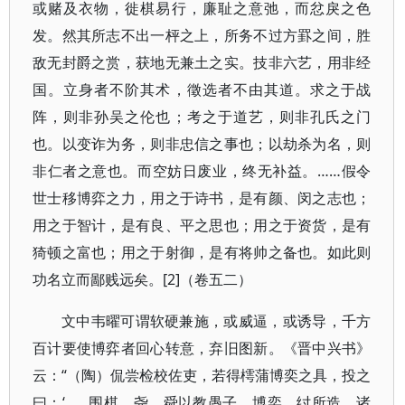
或赌及衣物，徙棋易行，廉耻之意弛，而忿戾之色
发。然其所志不出一枰之上，所务不过方罫之间，胜
敌无封爵之赏，获地无兼土之实。技非六艺，用非经
国。立身者不阶其术，徵选者不由其道。求之于战
阵，则非孙吴之伦也；考之于道艺，则非孔氏之门
也。以变诈为务，则非忠信之事也；以劫杀为名，则
非仁者之意也。而空妨日废业，终无补益。……假令
世士移博弈之力，用之于诗书，是有颜、闵之志也；
用之于智计，是有良、平之思也；用之于资货，是有
猗顿之富也；用之于射御，是有将帅之备也。如此则
功名立而鄙贱远矣。[2]（卷五二）
文中韦曜可谓软硬兼施，或威逼，或诱导，千方
百计要使博弈者回心转意，弃旧图新。《晋中兴书》
云：“（陶）侃尝检校佐吏，若得樗蒲博奕之具，投之
曰：‘……围棋，尧、舜以教愚子。博奕，纣所造。诸