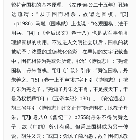
较符合围棋的基本原理。《左传·襄公二十五年》孔颖
达疏谓：“以子围而相杀，故谓之围棋。”[3]
（p1986）马融《围棋赋》上也说：“略观围棋，法于
用兵。”[4]（《全后汉文》卷十八）也是从军事角度
理解围棋的功用。不过进入文明社会以后，围棋的就
被赋予了浓重的道德教化色彩。在早期的文字记载当
中，围棋相传为尧或舜所造。张华《博物志》：“尧造
围棋，丹朱善棋。”[1]《广韵》引作：“舜造围棋，丹
朱善之。”[5]（卷一上平声“棋”字下引《博物志》）按
丹朱为尧之子，“尧知子丹朱之不肖，不足授天下，于
是乃权授舜”[6]（《五帝本纪》p30）。《资治通鉴》
胡三省注引《博物志》此文正作“尧造围棋，以教子丹
朱。”[7]( 卷八0《晋纪二》p2558)丹朱不得为舜之
子，故《广韵》所引有误。但舜造围棋或为另一传
说。胡注又云：“或曰：舜以子商均愚，故作围棋以教