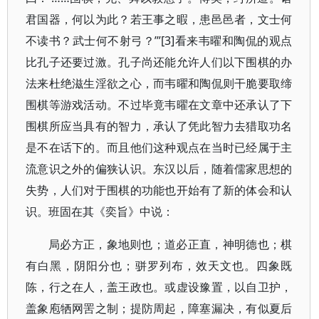
君国器，何以为此？若王事之暇，患邑邑者，文士何
不读书？武士何不射弓？’”[3]看来韦曜和陶侃的观点
比孔子还要过激。孔子尚还能允许人们以下围棋的办
法来杜绝滋生淫欲之心，而韦曜和陶侃则干脆要取缔
围棋等游戏活动。不过毕竟韦曜在文章中还承认了下
围棋所应当具有的智力，承认了凭此智力去猎取功名
是不在话下的。而且他们这种观点在当时已经属于主
流意识之外的偏狭认识。东汉以后，随着儒家思想的
失势，人们对于围棋的功能也开始有了新的体会和认
识。班固在其《奕旨》中说：
局必方正，象地则也；道必正直，神明德也；棋
有白黑，阴阳分也；骈罗列布，效天文也。四象既
陈，行之在人，盖王政也。或虚设豫置，以自卫护，
盖象庖牺网罟之制；提防周起，障塞漏决，有似夏后