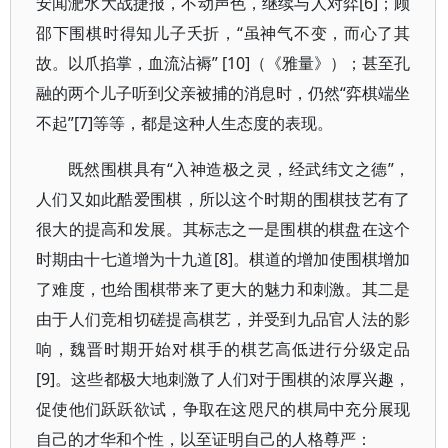
安闻淝水大战捷报，不动声色，继续与人对弈[6]；顾
邵下围棋时得知儿子夭折，“虽神气不变，而心了其
故。以爪掐掌，血流沾褥” [10]（《雅量》）；甚至孔
融的两个儿子听到父亲被捕的消息时，仍然“弈棋端坐
不起”[7]等等，都是这种人生态度的表现。
既然围棋具有“入神造极之灵，经武纬文之德”，
人们又如此酷爱围棋，所以这个时期的围棋技艺有了
很大的提高和发展。其标志之一是围棋的棋盘在这个
时期由十七道增为十九道[8]。棋道的增加使围棋增加
了难度，也给围棋带来了更大的魅力和刺激。其二是
由于人们竞相切磋提高棋艺，并受到九品官人法的影
响，魏晋时期开始对棋手的棋艺高低进行分级定品
[9]。这些都极大地刺激了人们对于围棋的浓厚兴趣，
促使他们跃跃欲试，争取在这咫尺的棋局中充分展现
自己的才华和个性，以至证明自己的人格尊严：