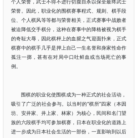
个人荣誉，武士不得不进行切腹自杀以保全最终武士
荣誉。因此，职业化的围棋赛事程式、规则、棋手段
位、个人棋风等等都与荣誉相关，正式赛事中战败者
被迫降低交手棋分，这种在赛事中的降格被视为棋手
的奇耻大辱，因此棋枰上的血腥之气迎面扑来，正式
棋赛中的棋手几乎是押上自己一生名誉和身家性命作
孤注一掷，甚有在对局中口吐鲜血或当场死亡的事
例。
围棋的职业化使围棋成为一种正式的社会活动，
吸引了广泛的社会参与。以当时的“棋所”四家（本因
坊、安井家、井上家、林家）为核心，民间和名门望
族的六段棋手均可参加棋赛，日本在职业化的道路上
进一步成为日本社会生活的一部份，一直影响到以后