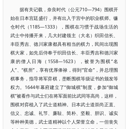
据有关记载，奈良时代（公元710—794）围棋开
始在日本宫廷盛行，并有出入于宫中的职业棋师。镰
仓时代（1185—1333），围棋在习惯于战场生活的
武士中传播开来，几大封建领主（大名）织田信长、
丰臣秀吉、德川家康都具有相当的棋力，民间出现围
棋大家，如先后侍奉于织田信长、丰臣秀吉和德川家
康的僧人日海（1558—1623），被誉为围棋“名
人”、“棋所”，享有优厚俸禄，得到“官命”，并总理围
棋事务，指导将军弈棋，垄断围棋等级证书的颁发等
权力。1644年幕府建立了“御城棋”制度，参加“御城
棋”被看作与武士们在将军面前比武同等高尚，这样，
围棋对弈植入了武士道精神。日本武士道崇尚正直、
信义、忠诚、礼节、廉耻、简朴、坚毅、胆识、诚实
等种种美德，武士道精神以个人荣誉立命，一但丧失