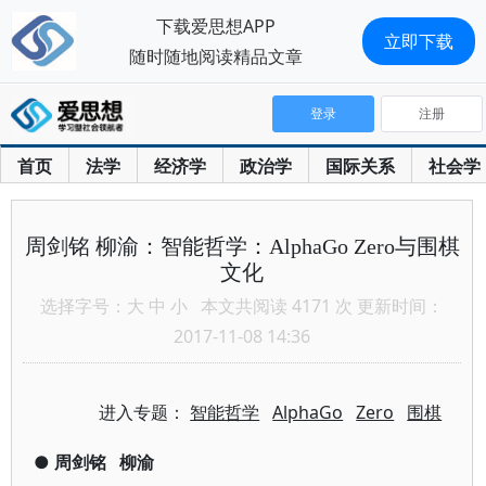
下载爱思想APP
立即下载
随时随地阅读精品文章
登录
注册
首页
法学
经济学
政治学
国际关系
社会学
周剑铭 柳渝：智能哲学：AlphaGo Zero与围棋
文化
选择字号：
大
中
小
本文共阅读 4171 次 更新时间：
2017-11-08 14:36
进入专题：
智能哲学
AlphaGo
Zero
围棋
●
周剑铭
柳渝