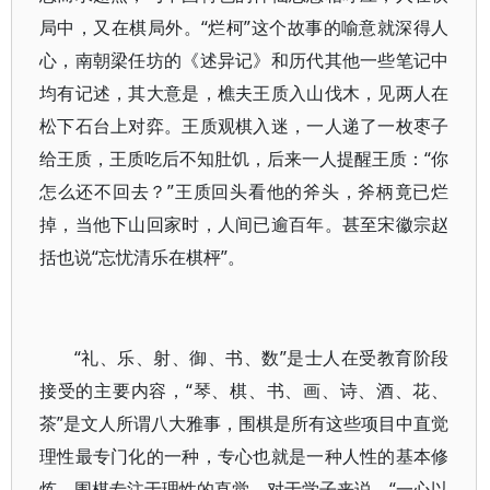
局中，又在棋局外。“烂柯”这个故事的喻意就深得人
心，南朝梁任坊的《述异记》和历代其他一些笔记中
均有记述，其大意是，樵夫王质入山伐木，见两人在
松下石台上对弈。王质观棋入迷，一人递了一枚枣子
给王质，王质吃后不知肚饥，后来一人提醒王质：“你
怎么还不回去？”王质回头看他的斧头，斧柄竟已烂
掉，当他下山回家时，人间已逾百年。甚至宋徽宗赵
括也说“忘忧清乐在棋枰”。
“礼、乐、射、御、书、数”是士人在受教育阶段
接受的主要内容，“琴、棋、书、画、诗、酒、花、
茶”是文人所谓八大雅事，围棋是所有这些项目中直觉
理性最专门化的一种，专心也就是一种人性的基本修
炼，围棋专注于理性的直觉，对于学子来说，“一心以