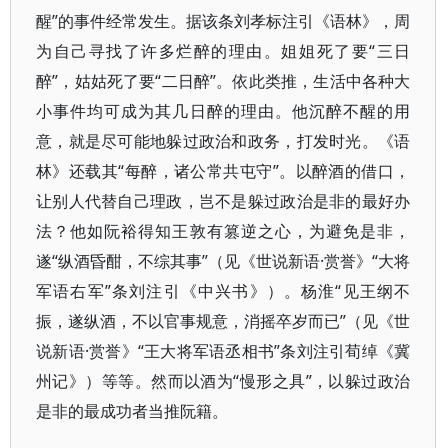
醒”的事件经常发生。据该条刘孝标注引《语林》，周
为自己寻找了许多烂醉的理由。姐姐死了要“三日
醉”，姑姑死了要“二日醉”。依此类推，生活中各种大
小事件均可成为其几日醉的理由。他沉醉不醒的用
意，就是尽可能地躲过政治和政务，打发时光。《语
林》还载其“每醉，诸公常共屯守”。以醉酒的借口，
让别人代替自己理政，岂不是躲过政治是非的最好办
法？他如阮裕得知王敦有篡逆之心，为避免是非，
遂“纵酒昏酣，不综其事”（见《世说新语·赏誉》“大将
军语右军”条刘注引《中兴书》）。杨淮“见王纲不
振，遂纵酒，不以官事规意，消摇卒岁而已”（见《世
说新语·赏誉》“王大将军语丞相书”条刘注引荀绰《冀
州记》）等等。然而以酒为“慢形之具”，以躲过政治
是非的最成功者当推阮籍。