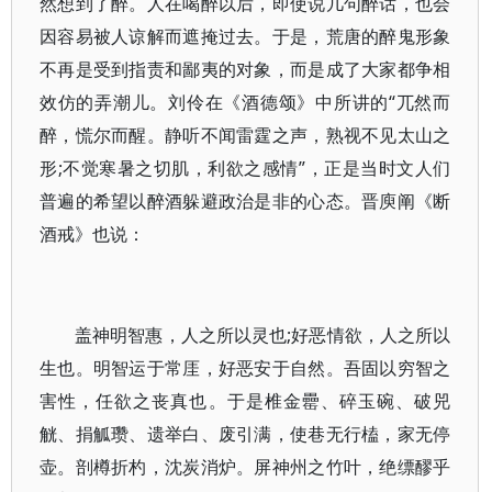
然想到了醉。人在喝醉以后，即使说几句醉话，也会
因容易被人谅解而遮掩过去。于是，荒唐的醉鬼形象
不再是受到指责和鄙夷的对象，而是成了大家都争相
效仿的弄潮儿。刘伶在《酒德颂》中所讲的“兀然而
醉，慌尔而醒。静听不闻雷霆之声，熟视不见太山之
形;不觉寒暑之切肌，利欲之感情”，正是当时文人们
普遍的希望以醉酒躲避政治是非的心态。晋庾阐《断
酒戒》也说：
盖神明智惠，人之所以灵也;好恶情欲，人之所以
生也。明智运于常厓，好恶安于自然。吾固以穷智之
害性，任欲之丧真也。于是椎金罍、碎玉碗、破兕
觥、捐觚瓒、遗举白、废引满，使巷无行榼，家无停
壶。剖樽折杓，沈炭消炉。屏神州之竹叶，绝缥醪乎