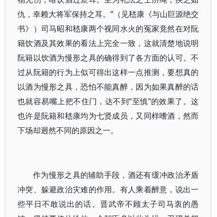
仇，幸赖大将军保持之耳。”（见嵇康《与山巨源绝交
书》）司马昭和嵇康两个视同水火的冤家竟然在对阮
籍饮酒及其效果的看法上完全一致，这就清楚地说明
阮籍以饮酒为慢形之具的确得到了各方面的认可。不
过从阮籍的行为上似可得出这样一点推测，要想真的
以酒为慢形之具，恐怕不能真醉，因为如果真醉的话
也就容易嘴上把不住门，达不到“至慎”的效果了。这
也许是阮籍和嵇康均为七贤成员，又同样嗜酒，然而
下场却迥然不同的原因之一。
作为慢形之具的辅助手段，酒还有缓冲政治矛盾
冲突、躲避政治灾难的作用。有人乘着醉意，说出一
些平日不敢说出的话。晋武帝不顾太子司马衷的愚