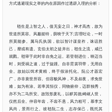
方式逃避现实之举的内在原因作过透辟入理的分析：
嵇生是上智之人，值无妄之日，神才高杰，故为
世道所莫容。风邈挺特，荫映于天下;言理吐论，一时
所莫能参。属马氏执国，欲以智计谋皇祚，诛诅胜
己，靡或有遗。玄伯太初之徒并出，嵇生之流，咸已
就戮。嵇审于此时非自免之运。若登朝进仕，映迈当
时，则受祸之速，过于旋踵。自非霓裳羽带，无用自
全。故始以饵术黄精，终于假涂托化。阮公才器宏
广，亦非衰世所容。但容貌风神，不及叔夜，求免世
难，如为有涂。若率其恒仪，同物俯仰，迈群独秀，
亦不为二马所安。故毁形废礼，以秽其德;崎岖人世，
仅然后全。仲容年齿，不齿不悬，风力粗可，慕李文
风尚，景而行之。彼嵇阮二生，志存保己，既托其