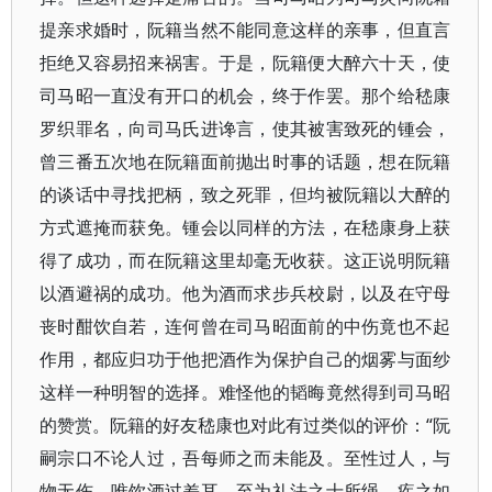
提亲求婚时，阮籍当然不能同意这样的亲事，但直言
拒绝又容易招来祸害。于是，阮籍便大醉六十天，使
司马昭一直没有开口的机会，终于作罢。那个给嵇康
罗织罪名，向司马氏进谗言，使其被害致死的锺会，
曾三番五次地在阮籍面前抛出时事的话题，想在阮籍
的谈话中寻找把柄，致之死罪，但均被阮籍以大醉的
方式遮掩而获免。锺会以同样的方法，在嵇康身上获
得了成功，而在阮籍这里却毫无收获。这正说明阮籍
以酒避祸的成功。他为酒而求步兵校尉，以及在守母
丧时酣饮自若，连何曾在司马昭面前的中伤竟也不起
作用，都应归功于他把酒作为保护自己的烟雾与面纱
这样一种明智的选择。难怪他的韬晦竟然得到司马昭
的赞赏。阮籍的好友嵇康也对此有过类似的评价：“阮
嗣宗口不论人过，吾每师之而未能及。至性过人，与
物无伤，唯饮酒过差耳。至为礼法之士所绳，疾之如