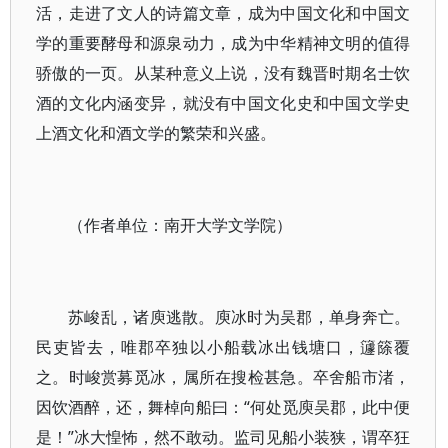
活，走进了文人的诗篇文章，成为中国文化和中国文
学的重要酵母和源泉动力，成为中华精神文明的值得
骄傲的一页。从某种意义上说，没有魏晋时期名士饮
酒的文化内涵变异，就没有中国文化史和中国文学史
上酒文化和酒文学的繁荣和兴盛。
（作者单位：南开大学文学院）
苏峻乱，诸庾逃散。庾冰时为吴郡，单身奔亡。
民吏皆去，唯郡卒独以小船载冰出钱塘口，籧篨覆
之。时峻赏募觅冰，属所在搜检甚急。卒舍船市渚，
因饮酒醉，还，舞棹向船曰：“何处觅庾吴郡，此中便
是！”冰大惶怖，然不敢动。监司见船小装狭，谓卒狂