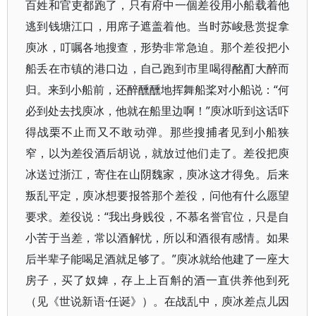
百姓和官吏都跑了，只有府中一個差役用小船载着他
逃到钱塘江口，用席子遮盖着他。当时苏峻悬赏捉拿
庾冰，叮嘱各地搜查，形势非常急迫。那个差役把小
船丢在市镇的港口边，自己跑到市里喝得酩酊大醉而
归。来到小船前，还醉醺醺地挥舞船桨对小船说：“何
必到处去找庾冰，他就在船里边啊！”庾冰听到这话吓
得战栗不止而又不敢动弹。那些搜捕者见到小船狭
窄，以为差役酒后胡说，就放过他们走了。差役把庾
冰送过浙江，寄住在山阴魏家，庾冰这才得免。后来
叛乱平定，庾冰想要报答那个差役，问他有什么愿望
要求。差役说：“我出身贱役，不慕名誉官位，只是自
小苦于当差，常以酒解忧，所以和酒很有感情。如果
后半辈子能喝足酒就足够了。”庾冰就给他建了一座大
房子，买了奴婢，存上上百斛的酒一直供养他到死
（见《世说新语·任诞》）。在战乱中，庾冰差点儿因