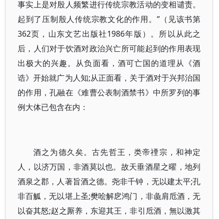
事实上是对殷人频繁进行传统宗教活动的变相谴责。
起到了压制殷人传统宗教文化的作用。”（见该书第
362页，山东文艺出版社1986年版）。所以从此之
后，人们对于饮酒对政治兴亡所可能起到的作用表现
出极大的兴趣。从负面看，酒可亡国的道理从《酒
诰》开始就广为人知;从正面看，关于酒对于兴邦治国
的作用，孔融在《难曹公表制酒禁书》中所罗列的事
例大体已包含在内：
酒之为德久矣。古先哲王，类帝禋宗，和神定
人，以济万国，非酒莫以也。故天垂酒星之曜，地列
酒泉之郡，人著旨酒之德。尧非千钟，无以建太平;孔
非百觚，无以堪上圣;樊哙解戹鸿门，非彘肩卮酒，无
以奋其怒;赵之厮养，东迎其王，非引卮酒，無以激其