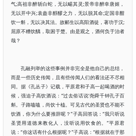
气;高祖非醉斩白蛇，无以畼其灵;景帝非醉幸唐姬，
无以开中兴;袁盎非醇醪之力，无以脱其命;定国非酣
饮一斛，无以决其法。故郦生以高阳酒徒，著功于汉;
屈原不糟饮醨，取困于楚。由是观之，酒何负于治者
哉？
孔融列举的这些事例并非完全是他自己的总结，
而是一些历史传闻，且有些传闻人们的看法还不尽相
同。据《孔丛子》记载，平原君和子高一起喝酒的时
候，强迫子高饮酒说：“过去俗话说‘尧舜千钟孔子百
斛。子路嗑嗑，尚饮十榼。可见古代的圣贤也不能不
饮酒，你为什么要推辞呢？”子高回答说：“我只听说
圣贤用道德来教化人，没听说用饮食的。”平原君
说：“你这话有什么根据呢？”子高说：“根据就在于那