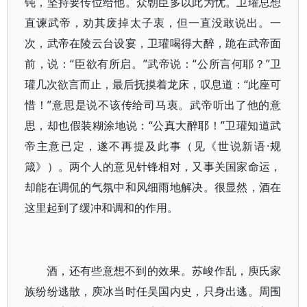
钝，坚持要传位给他。众朝臣多以此为忧。卫瓘总想
直谏武帝，劝其废掉太子衷，但一直没敢说出。一
次，武帝在陵云台设宴，卫瓘喝得大醉，跪在武帝面
前，说：“臣欲有所启。”武帝说：“公所言何耶？”卫
瓘几次欲言而止，最后抚摸着龙床，叹息道：“此座可
惜！”意思是说不该传给司马衷。武帝听出了他的意
思，却也假装糊涂地说：“公真大醉耶！”卫瓘知道武
帝主意已定，遂不再提及此事（见《世说新语·规
箴》）。两个人的意见针锋相对，又事关国家命运，
却能在调侃的气氛中和风细雨地解决。很显然，酒在
这里起到了缓冲和调和的作用。
酒，还有些意想不到的效果。苏峻作乱，庾氏家
族纷纷逃散，庾冰当时任吴国内史，只身出逃。周围