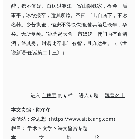
醉，都不复疑。自送过淛江，寄山阴魏家，得免。后
事平，冰欲报卒，适其所愿。卒曰：“出自厮下，不愿
名器。少苦执鞭，恒患不得快饮酒;使其酒足余年，毕
矣。无所复须。”冰为起大舍，市奴婢，使门内有百斛
酒，终其身。时谓此卒非唯有智，且亦达生。（《世
说新语·任诞第二十三》）
进入
宁稼雨
的专栏 进入专题：
魏晋名士
本文责编：
陈冬冬
发信站：爱思想（https://www.aisixiang.com）
栏目：
学术
>
文学
>
诗文鉴赏专题
本文链接：