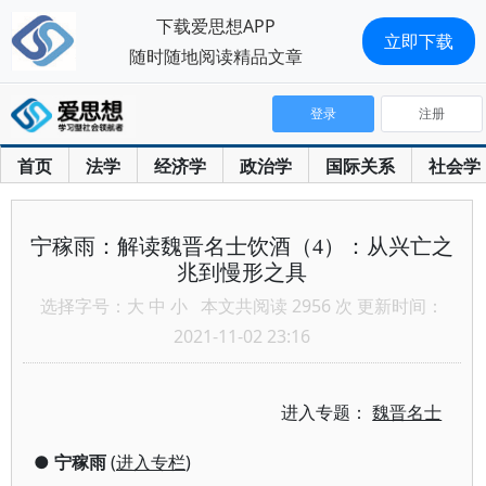
下载爱思想APP
立即下载
随时随地阅读精品文章
登录
注册
首页
法学
经济学
政治学
国际关系
社会学
宁稼雨：解读魏晋名士饮酒（4）：从兴亡之
兆到慢形之具
选择字号：
大
中
小
本文共阅读 2956 次 更新时间：
2021-11-02 23:16
进入专题：
魏晋名士
●
宁稼雨
(
进入专栏
)