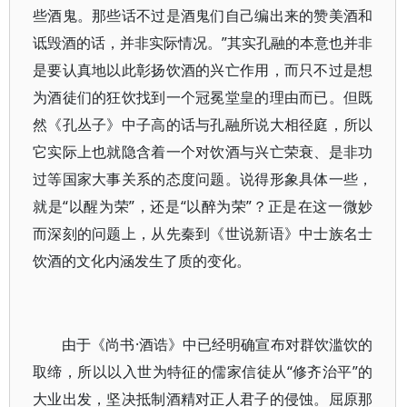
些酒鬼。那些话不过是酒鬼们自己编出来的赞美酒和
诋毁酒的话，并非实际情况。”其实孔融的本意也并非
是要认真地以此彰扬饮酒的兴亡作用，而只不过是想
为酒徒们的狂饮找到一个冠冕堂皇的理由而已。但既
然《孔丛子》中子高的话与孔融所说大相径庭，所以
它实际上也就隐含着一个对饮酒与兴亡荣衰、是非功
过等国家大事关系的态度问题。说得形象具体一些，
就是“以醒为荣”，还是“以醉为荣”？正是在这一微妙
而深刻的问题上，从先秦到《世说新语》中士族名士
饮酒的文化内涵发生了质的变化。
由于《尚书·酒诰》中已经明确宣布对群饮滥饮的
取缔，所以以入世为特征的儒家信徒从“修齐治平”的
大业出发，坚决抵制酒精对正人君子的侵蚀。屈原那