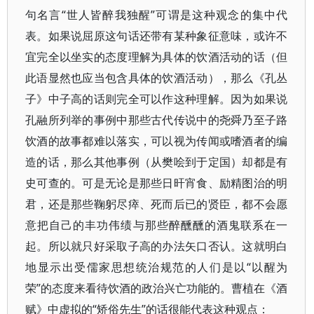
句名言“世人皆醉我独醒”可谓是这种观念的集中代
表。如果说屈原这句话还带有某种象征意味，或许不
宜完全以坐实的态度理解为具体的饮酒活动的话（但
此语显然也应当包含具体的饮酒活动），那么《孔丛
子》中子高的话则完全可以作这种理解。因为如果说
孔融所列举的事例中那些古代传说中的尧舜乃至子路
饮酒的故事都难以落实，可以视为传闻或嗜酒者的编
造的话，那么其他事例（从樊哙到于定国）却都是有
史可查的。可是无论是那些日旰宵食、励精图治的明
君，还是那些鞠躬尽瘁、死而后已的贤臣，都不会愿
意把自己的丰功伟绩与那些醉醺醺的酒鬼联系在一
起。所以就只好采取子高的办法矢口否认。这就明白
地显示出受儒家思想统治规范的人们是以“以醒为
荣”的态度来看待饮酒的政治兴亡功能的。曹植在《酒
赋》中虚拟的“矫俗先生”的话很能代表这种观点：