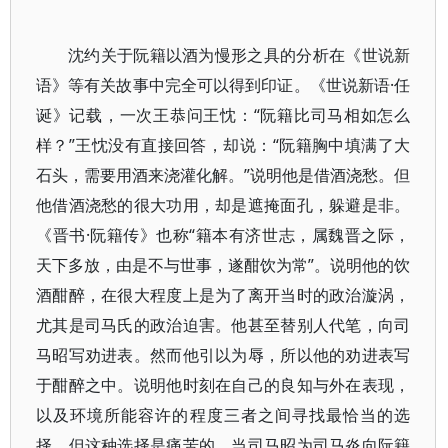
沈约关于阮籍以酒为慢形之具的分析在《世说新
语》等有关故事中完全可以得到印证。《世说新语·任
诞》记载，一次王恭问王忱：“阮籍比司马相如怎么
样？”王忱没有直接回答，却说：“阮籍胸中填满了大
石头，需要用酒来浇灌化解。”说明他是借酒浇愁。但
他借酒浇愁的很大功用，却是遮掩面孔，躲避是非。
《晋书·阮籍传》也称“籍本有济世志，属魏晋之际，
天下多放，由是不与世事，遂酣饮为常”。说明他的饮
酒酣醉，在很大程度上是为了离开当时的政治漩涡，
尤其是司马氏的政治迫害。他甚至替别人代笔，向司
马昭写劝进表。然而他引以为辱，所以他的劝进表写
于酣醉之中。说明他时刻在自己的良知与外在表现，
以及环境所能容许的程度三者之间寻找最恰当的选
择。但这种选择是痛苦的。当司马昭为司马炎向阮籍