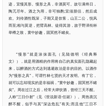
迹，宜慢其形。慢形之具，非酒莫可。故引满终日，
陶兀尽年。酒之为用，非可独酌;宜须朋侣，然后成
欢。刘伶酒性既深，子期又是饮客，山王二公，悦风
而至;相与莫逆，把臂高林。徒得其游，故于野泽衔杯
举樽之致，寰中妙趣，固冥然不睹矣。
“慢形”就是涂抹面孔（见陆德明《经典释
文》），就是用酒精的作用将自己的真实面孔隐藏起
来，以醉酒的方式达到逃避政治是非的目的。以酒作
为“慢形之具”，可谓竹林七贤的天才发明。有了它，
就可以忘却现实的是非福祸，“寰中妙趣，固冥然不睹
矣”。周在过江之后，经常大肆饮酒，曾经三天不醒。
人称“三日仆射”（见《世说新语·任诞》）。周热衷沉
醉不醒，似乎与其“深达危乱”有关;而且他“三日不