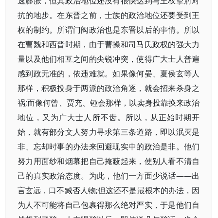
速膨胀，但其政治地位还没有很快达到与王权掣肘对
抗的地步。在东晋之前，士族的政治地位还要受到王
权的制约。所谓门阀政治也是东晋以后的事情。所以
在曹魏和西晋时期，由于曹操和司马氏政权的强大力
量以及他们相互之间的尖锐冲突，使得广大士人普遍
感到政无准的，依违难就。如果像何晏、夏侯玄等人
那样，积极投身于两派的政治角逐，就会招来杀身之
祸;而像何曾、贾充、锺会那样，以卖身投靠换来政治
地位，又为广大士人所不齿。所以，从正始时期开
始，就有部分文人努力寻求第三条道路，即以泯灭是
非、忘却时事的办法来回避现实中的政治是非。他们
努力用面纱和烟幕把自己掩蔽起来，使别人看不清自
己的真实政治态度。为此，他们一方面少说话——出
言玄远，口不臧否人物;但这还不是最根本的办法，因
为人不可能将自己包裹得那么绝对严实，于是他们自