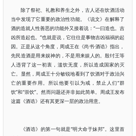
除了祭祀、礼教和养生之外，古人还在饮酒活动
当中发现了它重要的政治性功能。《说文》在解释了
酒的造就人性善恶的功能外又接着说：“一曰造也。吉
凶所造起也。”也就是说，它往往是事物吉凶福祸的起
因。正是从这个角度，周成王在《尚书·酒诰》指出，
先民造酒是用来娱神的，不是用来娱人的。殷纣王等
人违背了这一初衷，滥饮无度，所以造成国家的灭
亡。显然，周成王十分敏锐地看到了饮酒对于政治兴
亡的重要作用。所以他要引以为戒，禁止人们“群
饮”和“崇饮”。然而问题还并非如此简单。周成王发布
这篇《酒诰》还有其更深一层的政治用意。
《酒诰》的第一句就是“明大命于妹邦”。这里首