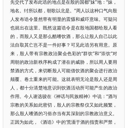
先交代了发布此诰的地点是在殷的国都“妹”地：“妹，
地名。纣所以都，朝歌以北是。”周人以这种口气向殷
人发布诰令显然带有明显的震慑和威吓意味。可疑问
也就出在这里。既然这篇诰令是在殷地国都给殷人看
的，而殷人又是那么酷嗜饮酒，那么让殷人自己以此
法自取其亡岂不是一件好事？可见此诰另有用意。原
来，殷人带有宗教政治聚会色彩的“群饮”和“崇饮”对
周朝的政治新秩序构成了潜在的威胁，所以周人要用
禁酒的方式，来切断殷人可能借饮酒的聚会进行政治
颠覆、卷土重来的可能。这就表明无论是殷人还是周
人，都十分清楚地意识到饮酒活动所可能产生的政治
作用。今人谢选骏在《神话与民族精神》中说：“酒与
宗教的关系如此密切，殷人的宗教祭仪又如此频繁，
那么殷人嗜酒的习俗亦当有其深刻的宗教政治意义。
正因为如此，《酒诰》中的‘荒湎于酒的指责和严禁，