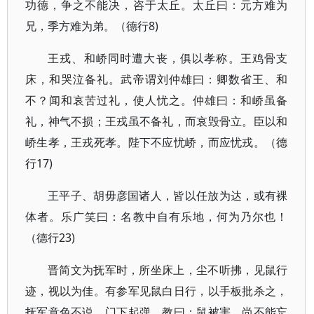
功德，争之不能决，咨于太丘。太丘曰：元方难为
兄，季方难为弟。（德行8)
王戎、和峤同时遭大丧，俱以孝称。王鸡骨支
床，和哭泣备礼。武帝谓刘仲雄曰：卿数省王、和
不？闻和哀苦过礼，使人忧之。仲雄曰：和峤虽备
礼，神气不损；王戎虽不备礼，而哀毁骨立。臣以和
峤生孝，王戎死孝。陛下不应忧峤，而应忧戎。（德
行17)
王平子、胡毋彦国诸人，皆以任放为达，或有裸
体者。乐广笑曰：名教中自有乐地，何为乃尔也！
（德行23)
晋简文为抚军时，所坐床上，尘不听拂，见鼠行
迹，视以为佳。有参军见鼠白日行，以手板批杀之，
抚军意色不说。门下起弹，教曰：鼠被害，尚不能忘