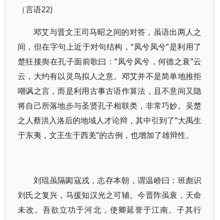
（言语22)
邓艾与晋文王司马昭之间的对答，虽语出两人之
间，但在字句上近于对句结构，“凤兮凤兮”是利用了
楚狂接舆在孔子面前歌曰：“凤兮凤兮，何德之衰”云
云，大约有以灵鸟拟人之意。邓艾并不是简单地推拒
嘲讽之言，而是利用古事古语作算法，且不意间又隐
将自己所落地步与圣贤孔子相联类，非常巧妙。吴楚
之人蔡洪入洛后的地域人才论辩，其中引到了“大禹生
于东夷，文王生于西羌”的古例，也增加了雄辩性。
刘琨虽隔阂寇戎，志存本朝，谓温峤曰：班彪识
刘氏之复兴，马援知汉光之可辅。今晋阼虽衰，天命
未改。吾欲立功于河北，使卿延誉于江南。子其行