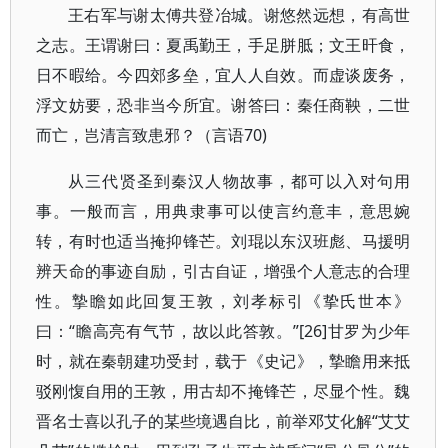
王右军与谢太傅共登冶城。谢悠然远想，有高世
之志。王谓谢曰：夏禹勤王，手足胼胝；文王旰食，
日不暇给。今四郊多垒，宜人人自效。而虚谈废务，
浮文妨要，恐非当今所宜。谢答曰：秦任商鞅，二世
而亡，岂清言致患邪？（言语70)
从三代贤圣到秦汉人物故事，都可以入对句用
事。一般而言，用典隶事可以使言约意丰，意思婉
转，有时也适当掩抑锋芒。刘琨以东汉班彪、马援明
辨天命的事迹自励，引古自证，增强个人意志的合理
性。摯瞻如此回复王敦，刘孝标引《挚氏世本》
曰：“瞻高亮有气节，故以此答敦。”[26]甘罗为少年
时，就在秦朝建功受封，载于《史记》，摯瞻用来抵
驳刚愎自用的王敦，用古却不掩锋芒，尽显个性。魏
晋名士喜以孔子的某些境遇自比，前举邓艾化解“艾艾