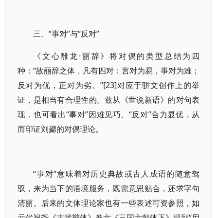
三、“事对”与“反对”
《文心雕龙·丽辞》将对偶的类型总结为四
种：“故丽辞之体，凡有四对：言对为易，事对为难；
反对为优，正对为劣。”[23]对应于骈文创作上的举
证，是相当有合理性的。兹从《世说新语》的对句表
现，也可看出“事对”因难见巧、“反对”合力显优，从
而印证刘勰的对偶理论。
“事对”意味着对历史典故或古人成语的随意驾
驭，来为当下的语境服务，既需意思贴合，还求字句
清丽。后来的文体理论家也有一些表述可资参照，如
元代祝尧《古赋辩体》卷六《三国六朝体下》提到“用