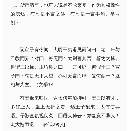
志。所谓清简，也可以说是不求繁复，作为其极致性
的表达，有时是不言之妙，有时是一言半句。举两
例：
阮宣子有令闻，太尉王夷甫见而问曰：老、庄与
圣教同异？对曰：将无同？太尉善其言，辟之为掾。
世谓三语掾。卫玠嘲之曰：一言可辟，何假于三？宣
子曰：苟是天下人望，亦可无言而辟，复何假一？遂
相与为友。（文学18)
符宏叛来归国，谢太傅每加接引，宏自以有才，
多好上人，坐上无折之者。适王子猷來，太傅使共
语。子猷直孰视良久，回语太傅云：亦复竟不异人！
宏大惭而退。（轻诋29)[4]