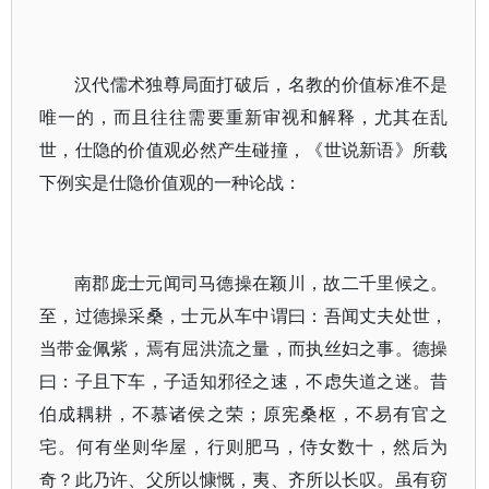
汉代儒术独尊局面打破后，名教的价值标准不是
唯一的，而且往往需要重新审视和解释，尤其在乱
世，仕隐的价值观必然产生碰撞，《世说新语》所载
下例实是仕隐价值观的一种论战：
南郡庞士元闻司马德操在颖川，故二千里候之。
至，过德操采桑，士元从车中谓曰：吾闻丈夫处世，
当带金佩紫，焉有屈洪流之量，而执丝妇之事。德操
曰：子且下车，子适知邪径之速，不虑失道之迷。昔
伯成耦耕，不慕诸侯之荣；原宪桑枢，不易有官之
宅。何有坐则华屋，行则肥马，侍女数十，然后为
奇？此乃许、父所以慷慨，夷、齐所以长叹。虽有窃