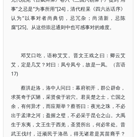
事”之忌是“为事所用”[24]，清代程杲《四六丛话序》
认为“以事对者尚典切，忌冗杂；尚清新，忌陈
腐”[25]。从这些崇忌通则中也可感事对的难度。
邓艾口吃，语称艾艾。晋文王戏之曰：卿云艾
艾，定是几艾？对曰：凤兮凤兮，故是一凤。（言语
17)
蔡洪赴洛，洛中人问曰：幕府初开，群公辟命，
求英奇于仄陋，采贤俊于岩穴。君吴楚之士，亡国之
余，有何异才，而应斯举？蔡答曰：夜光之珠，不必
出于孟津之河；盈握之璧，不必采于昆仑之山。大禹
生于东夷，文王生于西羌，圣贤所出，何必常处。昔
武王伐纣，迁顽民于洛邑，得无诸君是其苗裔乎？