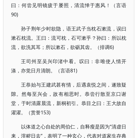
曰：何尝见明镜疲于屡照，清流惮于惠风！（言语
90)
孙子荆年少时欲隐，语王武子当枕石漱流，误曰
漱石枕流。王曰：流可枕，石可漱乎？孙曰：所以枕
流，欲洗其耳；所以漱石，欲砺其齿。（排调6)
王司州至吴兴印渚中看。叹曰：非唯使人情开
涤，亦觉日月清朗。（言语81)
王恭始与王建武甚有情，后遇袁悦之间，遂致疑
隙。然每至兴会，故有相思时。恭尝行散至京口谢
堂，于时清露晨流，新桐初引。恭目之曰：王大故自
濯濯。（赏誉153)
以体道之心自处的周伯仁，自释瘦是因为“清虚日
来，滓秽日去”，表明了一种玄心，代表对道家生存典