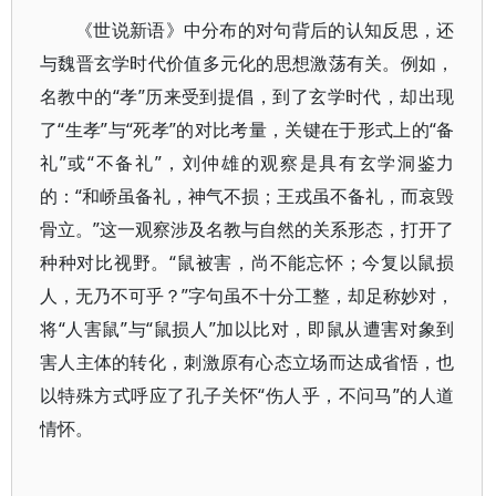
《世说新语》中分布的对句背后的认知反思，还
与魏晋玄学时代价值多元化的思想激荡有关。例如，
名教中的“孝”历来受到提倡，到了玄学时代，却出现
了“生孝”与“死孝”的对比考量，关键在于形式上的“备
礼”或“不备礼”，刘仲雄的观察是具有玄学洞鉴力
的：“和峤虽备礼，神气不损；王戎虽不备礼，而哀毁
骨立。”这一观察涉及名教与自然的关系形态，打开了
种种对比视野。“鼠被害，尚不能忘怀；今复以鼠损
人，无乃不可乎？”字句虽不十分工整，却足称妙对，
将“人害鼠”与“鼠损人”加以比对，即鼠从遭害对象到
害人主体的转化，刺激原有心态立场而达成省悟，也
以特殊方式呼应了孔子关怀“伤人乎，不问马”的人道
情怀。