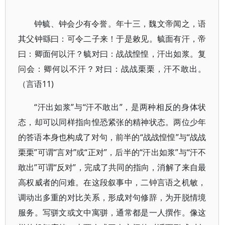
钟毓、钟会少有令誉。年十三，魏文帝闻之，语
其父钟繇曰：可令二子来！于是敕见。毓面有汗，帝
曰：卿面何以汗？毓对曰：战战惶惶，汗出如浆。复
问会：卿何以不汗？对曰：战战栗栗，汗不敢出。
（言语11)
“汗出如浆”与“汗不敢出”，是两种相反的身体状
态，却可以同样指向惶恐紧张的精神状态。两位少年
的答语本身也构成了对句，前半的“战战惶惶”与“战战
栗栗”可谓“言对”或“正对”，后半的“汗出如浆”与“汗不
敢出”可谓“反对”，完成了共同的指向，消解了来自最
高权威者的问难。在这段叙事中，二钟言语之机敏，
调动出多重的对比关系，形成对句修辞，为开脱情境
服务。写骈文或文中寓骈，通常都是一人撰作。像这