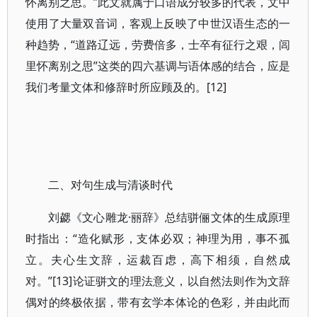
怀离别之思。”此文就属于口语成分较多的代表，文中
使用了大量双音词，客观上反映了中世汉语生态的一
种趋势，“道路辽远，劳费倍多，士卒有征行之艰，闾
里怀离别之思”这类的四六基调与语体感的结合，应是
我们考量文体和修辞时所应顾及的。[12]
二、对句生成与清谈时代
刘勰《文心雕龙·丽辞》总结骈俪文体的生成原理
时指出：“造化赋形，支体必双；神理为用，事不孤
立。夫心生文辞，运裁百虑，高下相须，自然成
对。”[13]论证骈文的理法意义，以自然法则作为文辞
偶对的终极依据，带有玄学本体论的色彩，并由此而