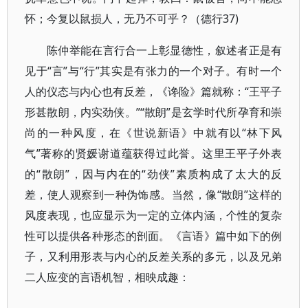
怀；今复以鼠损人，无乃不可乎？（德行37)
陈仲举能在言行合一上彰显德性，叙述者正是有
见于“言”与“行”其实是有张力的一个对子。有时一个
人的仪态与内心也有反差，《谗险》篇就称：“王平子
形甚散朗，内实劲侠。”“散朗”是玄学时代所孕育和崇
尚的一种风度，在《世说新语》中就有以“林下风
气”著称的贤媛谢道蕴获得过此誉。这里王平子外表
的“散朗”，因与内在的“劲侠”素质构成了太大的反
差，使人观察到一种伪饰感。当然，像“散朗”这样的
风度表现，也应显示为一定的立体内涵，个性的复杂
性可以提供各种形态的剖面。《言语》篇中如下的例
子，又利用形表与内心的反差关系的多元，以及兄弟
二人应变的言语机智，相映成趣：