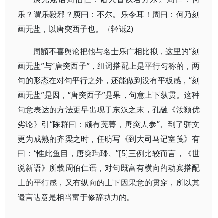
乐？谓乐毅邪？庾曰：不尔。乐令耳！周曰：何乃刻
画无盐，以唐突西子也。（轻诋2)
周顗不喜舆论把他与名士乐广相比拟，这里的“刻
画无盐”与“唐突西子”，组词搭配上是平行匀称的，两
句的形态在对句平行之外，还能做到没有平板感，“刻
画无盐”是因，“唐突西子”是果，句意上下纵贯。这种
句意表达的方法更早出现于东汉之末，孔融《汝颍优
劣论》引“陈群曰：颇有芜菁，唐突人参”。到了骈文
更为成熟的齐梁之时，任昉写《到大司马记室笺》有
曰：“惟此鱼目，唐突玙璠。”[5]三例比较而言，《世
说新语》所载周伯仁语，对句既富有横向的动宾搭配
上的平行感，又有纵向的上下因果意的贯穿，所以其
遣言达意是相当富于修辞功力的。