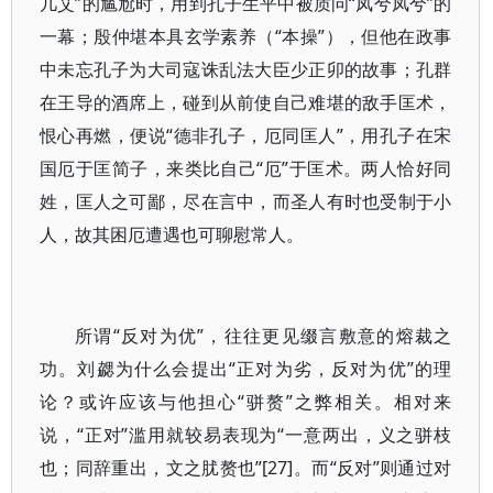
几艾”的尴尬时，用到孔子生平中被质问“凤兮凤兮”的
一幕；殷仲堪本具玄学素养（“本操”），但他在政事
中未忘孔子为大司寇诛乱法大臣少正卯的故事；孔群
在王导的酒席上，碰到从前使自己难堪的敌手匡术，
恨心再燃，便说“德非孔子，厄同匡人”，用孔子在宋
国厄于匡简子，来类比自己“厄”于匡术。两人恰好同
姓，匡人之可鄙，尽在言中，而圣人有时也受制于小
人，故其困厄遭遇也可聊慰常人。
所谓“反对为优”，往往更见缀言敷意的熔裁之
功。刘勰为什么会提出“正对为劣，反对为优”的理
论？或许应该与他担心“骈赘”之弊相关。相对来
说，“正对”滥用就较易表现为“一意两出，义之骈枝
也；同辞重出，文之肬赘也”[27]。而“反对”则通过对