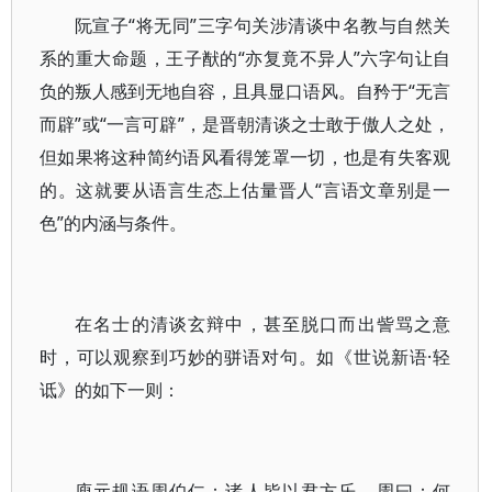
阮宣子“将无同”三字句关涉清谈中名教与自然关
系的重大命题，王子猷的“亦复竟不异人”六字句让自
负的叛人感到无地自容，且具显口语风。自矜于“无言
而辟”或“一言可辟”，是晋朝清谈之士敢于傲人之处，
但如果将这种简约语风看得笼罩一切，也是有失客观
的。这就要从语言生态上估量晋人“言语文章别是一
色”的内涵与条件。
在名士的清谈玄辩中，甚至脱口而出訾骂之意
时，可以观察到巧妙的骈语对句。如《世说新语·轻
诋》的如下一则：
庾元规语周伯仁：诸人皆以君方乐。周曰：何