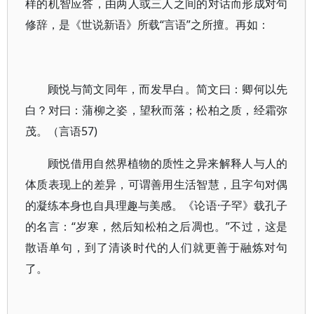
样的机智应答，由两人或三人之间的对话而形成对句
修辞，是《世说新语》所载“言语”之所擅。再如：
顾悦与简文同年，而发早白。简文曰：卿何以先
白？对曰：蒲柳之姿，望秋而落；松柏之质，经霜弥
茂。（言语57)
顾悦借用自然界植物的质性之异来解释人与人的
体质表现上的差异，可谓善用生活智慧，且字句对偶
的凝练本身也自具理趣与美感。《论语·子罕》载孔子
的名言：“岁寒，然后知松柏之后凋也。”不过，这是
散语单句，到了清谈时代的人们就更善于融炼对句
了。