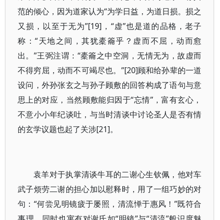
范的倾心，因为道家认为“为学日益，为道日损。损之
又损，以至于无为”[19]，“虚”也是道的品格，老子
称：“天地之间，其犹橐籥乎？虚而不屈，动而愈
出。”王弼注谓：“橐籥之中空洞，无情无为，故虚而
不得穷屈，动而不可竭尽也。”[20]顾和给孙辈的一道
设问，外孙张玄之与孙子顾敷的回答构成了语句与意
思上的对应，当然顾敷能归因于“忘情”，富有玄心，
不意小小年纪谈吐，与当时清谈中讨论圣人是否有情
的玄学议题也起了关涉[21]。
袁羊对于执掌清谈牛耳的二谢心生钦佩，他对车
武子烦劳二谢的担心加以慰释时，用了一组巧妙的对
句：“何尝见明镜疲于屡照，清流惮于惠风！”既符合
事理，同时也寓有对谢氏如“明镜”与“清流”般识度魅