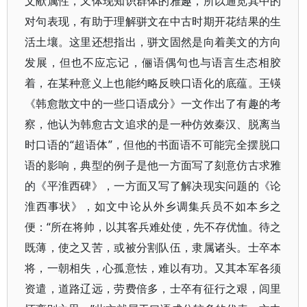
文献属性，又体现知识群体的雅趣，所以通览其中的
对句表现，有助于理解骈文在中古时期开花结果的生
活土壤。这里还想指出，骈文固然是向着美文的方向
发展，但也不应忘记，俪语偶句也与语言生态相胶
着，在某种意义上也能约略反映口语化的底蕴。王锳
《韩愈散文中的一些口语成分》一文作出了有趣的考
察，他认为韩愈古文追求的是一种仿效秦汉、脱离当
时口语的“超语体”，但他的书面语不可能完全摆脱口
语的影响，典型的例子是他一方面写了刻意仿古求雅
的《平淮西碑》，一方面又写了解决现实问题的《论
淮西事状》，如文中论从外乡调集兵员不如本乡之
便：“所在将帅，以其客兵难处使，先不存优恤。待之
既薄，使之又苦，或被分割队伍，隶属诸头。士卒本
将，一朝相失，心孤意怯，难以有功。又其本军各须
资遣，道路辽远，劳费倍多，士卒有征行之艰，闾里