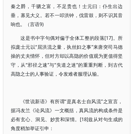
秦之爵，千驷之富，不足贵也！士元曰：仆生出边
垂，寡见大义。若不一叩洪钟，伐雷鼓，则不识其音
响也。（言语9)
这是书中字句偶对偏于全体工整的段落[17]。所
拟庞士元以“屈洪流之量，执丝妇之事”来唐突司马德
操的丈夫情怀，但对方却以高隐的价值观为更值得坚
守，从“邪径之速”与“失道之迷”的重重判断，到古代
高隐之士的人事验证，令发难者服理认输。
《世说新语》有所谓“是真名士自风流”之宣言，
据冯友兰《论风流》一文概括，真风流的构成条件是
必有玄心、洞见、妙赏和深情。[18]兹从对句生成的
角度稍加举证引申：