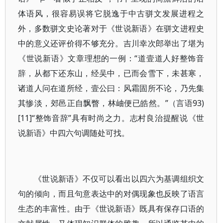
体语风，很容易误将它脱逸于中古骈文发展进程之
外，多数骈文史论著对于《世说新语》在骈文进程史
中的意义还评价得不够充分。吉川幸次郎举出了堪为
《世说新语》文章理想的一例：“道壹道人好整饰音
辞，从都下还东山，经吴中，已而会雪下，未甚寒，
诸道人问在道所经，壹公曰：风霜固所不论，乃先集
其惨淡，郊邑正自飘瞥，林岫便已皓然。”（言语93)
[11]“整饰音辞”具有时尚之力。志村良治提醒说《世
说新语》中四六句调随处可找。
《世说新语》不仅可以看出以四六为基调组织文
句的倾向，而且句意表达中的对偶现象也反映了语言
生态的丰富性。由于《世说新语》既具有保存口语的