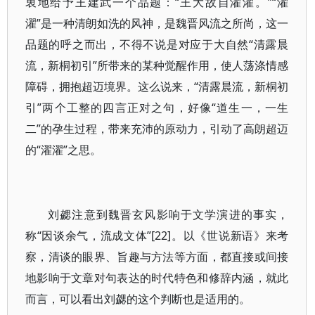
衷地给予王建武一个品题：“王大故自濯濯。”“濯
濯”是一种清朗如洗的风神，是魏晋风流之所尚，这一
品题的呼之而出，不得不说是对应于大自然“清露晨
流，新桐初引”所带来的某种觉醒作用，使人荡涤情感
障碍，拥抱超迈境界。这么说来，“清露晨流，新桐初
引”两个工整的四言正对之句，好像“道生一，一生
二”的孕生过程，带来充沛的原动力，引动了高朗超迈
的“濯濯”之思。
刘勰注意到魏晋玄风影响于文学演进的事实，
称“因谈余气，流成文体”[22]。以《世说新语》来考
察，清谈的眼界、旨趣与方法等方面，都直接或间接
地影响于文章对句表达的时代特色和修辞内涵，就此
而言，可以看出刘勰的这个判断也是适用的。