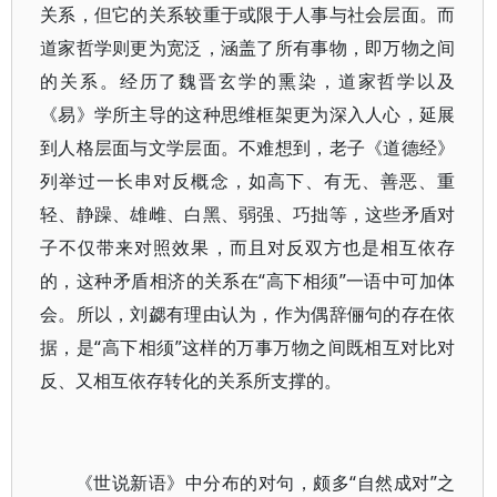
关系，但它的关系较重于或限于人事与社会层面。而
道家哲学则更为宽泛，涵盖了所有事物，即万物之间
的关系。经历了魏晋玄学的熏染，道家哲学以及
《易》学所主导的这种思维框架更为深入人心，延展
到人格层面与文学层面。不难想到，老子《道德经》
列举过一长串对反概念，如高下、有无、善恶、重
轻、静躁、雄雌、白黑、弱强、巧拙等，这些矛盾对
子不仅带来对照效果，而且对反双方也是相互依存
的，这种矛盾相济的关系在“高下相须”一语中可加体
会。所以，刘勰有理由认为，作为偶辞俪句的存在依
据，是“高下相须”这样的万事万物之间既相互对比对
反、又相互依存转化的关系所支撑的。
《世说新语》中分布的对句，颇多“自然成对”之