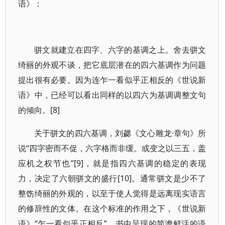
语》：
骈文就建立在四字、六字的基调之上。舍去骈文
绮丽的外观不谈，把它底层潜在的四六基调作为问题
提出很有必要。因为连乍一看似乎正相反的《世说新
语》中，已经可以看出同样的以四六为基调调整文句
的倾向。[8]
关于骈文的四六基调，刘勰《文心雕龙·章句》所
说“四字密而不促，六字格而非缓。或变之以三五，盖
应机之权节也”[9]，就是指四六基调的稳定的表现
力，决定了六朝骈文的盛行[10]。通常骈文是少不了
整饬绮丽的外观的，以至于使人觉得是远离现实语言
的修辞性的文体。在这个标准的作用之下，《世说新
语》“乍一看似乎正相反”，书中呈现的简澹鲜活的语