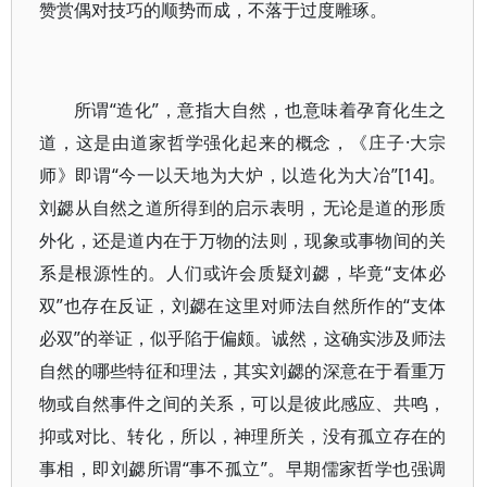
赞赏偶对技巧的顺势而成，不落于过度雕琢。
所谓“造化”，意指大自然，也意味着孕育化生之
道，这是由道家哲学强化起来的概念，《庄子·大宗
师》即谓“今一以天地为大炉，以造化为大冶”[14]。
刘勰从自然之道所得到的启示表明，无论是道的形质
外化，还是道内在于万物的法则，现象或事物间的关
系是根源性的。人们或许会质疑刘勰，毕竟“支体必
双”也存在反证，刘勰在这里对师法自然所作的“支体
必双”的举证，似乎陷于偏颇。诚然，这确实涉及师法
自然的哪些特征和理法，其实刘勰的深意在于看重万
物或自然事件之间的关系，可以是彼此感应、共鸣，
抑或对比、转化，所以，神理所关，没有孤立存在的
事相，即刘勰所谓“事不孤立”。早期儒家哲学也强调