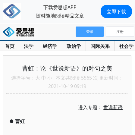
下载爱思想APP
立即下载
随时随地阅读精品文章
登录
注册
首页
法学
经济学
政治学
国际关系
社会学
曹虹：论《世说新语》的对句之美
选择字号：
大
中
小
本文共阅读 5565 次 更新时间：
2021-10-19 09:19
进入专题：
世说新语
●
曹虹