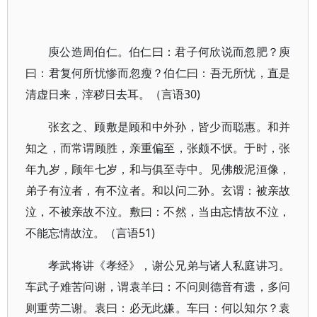
庾公造周伯仁。伯仁曰：君子何欣说而忽肥？庾
曰：君复何所忧惨而忽瘦？伯仁曰：吾无所忧，直是
清虚日来，滓秽日去耳。（言语30)
张玄之、顾敷是顾和中外孙，皆少而聪惠。和并
知之，而常谓顾胜，亲重偏至，张颇不恹。于时，张
年九岁，顾年七岁，和与俱至寺中。见佛般泥洹像，
弟子有泣者，有不泣者。和以问二孙。玄谓：被亲故
泣，不被亲故不泣。敷曰：不然，当由忘情故不泣，
不能忘情故泣。（言语51)
孝武将讲《孝经》，谢公兄弟与诸人私庭讲习。
车武子难苦问谢，谓袁羊曰：不问则德音有遗，多问
则重劳二谢。袁曰：必无此嫌。车曰：何以知尔？袁