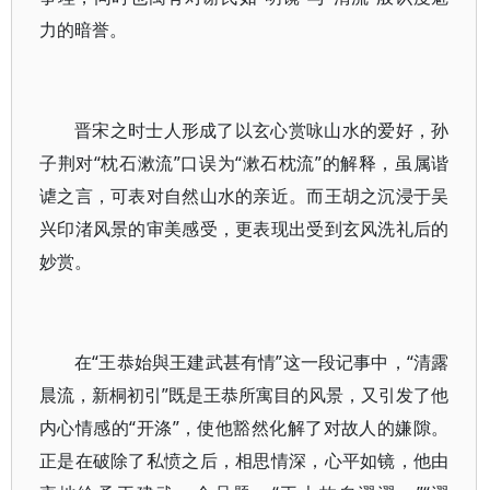
力的暗誉。
晋宋之时士人形成了以玄心赏咏山水的爱好，孙
子荆对“枕石漱流”口误为“漱石枕流”的解释，虽属谐
谑之言，可表对自然山水的亲近。而王胡之沉浸于吴
兴印渚风景的审美感受，更表现出受到玄风洗礼后的
妙赏。
在“王恭始與王建武甚有情”这一段记事中，“清露
晨流，新桐初引”既是王恭所寓目的风景，又引发了他
内心情感的“开涤”，使他豁然化解了对故人的嫌隙。
正是在破除了私愤之后，相思情深，心平如镜，他由