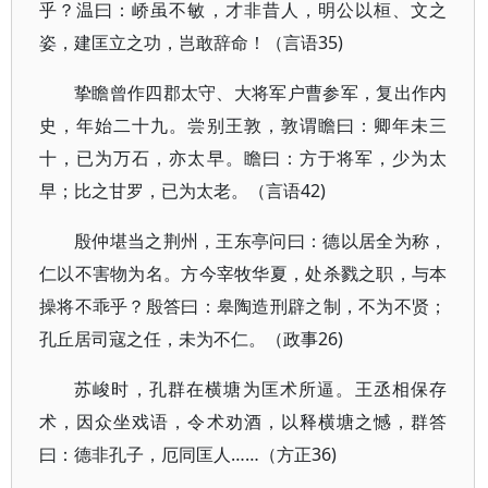
乎？温曰：峤虽不敏，才非昔人，明公以桓、文之
姿，建匡立之功，岂敢辞命！（言语35)
挚瞻曾作四郡太守、大将军户曹参军，复出作内
史，年始二十九。尝别王敦，敦谓瞻曰：卿年未三
十，已为万石，亦太早。瞻曰：方于将军，少为太
早；比之甘罗，已为太老。（言语42)
殷仲堪当之荆州，王东亭问曰：德以居全为称，
仁以不害物为名。方今宰牧华夏，处杀戮之职，与本
操将不乖乎？殷答曰：皋陶造刑辟之制，不为不贤；
孔丘居司寇之任，未为不仁。（政事26)
苏峻时，孔群在横塘为匡术所逼。王丞相保存
术，因众坐戏语，令术劝酒，以释横塘之憾，群答
曰：德非孔子，厄同匡人……（方正36)