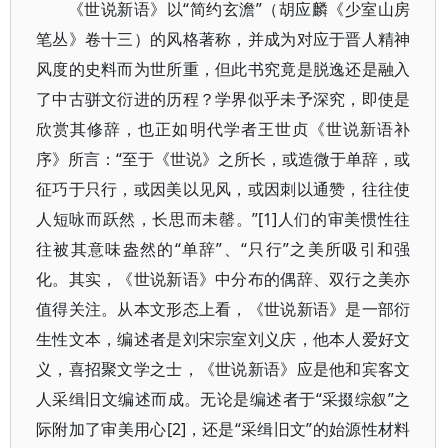
《世说新语》以“简约玄澹”（胡应麟《少室山房
笔丛》卷十三）的风格著称，并成为对应于晋人精神
风度的史料而为世所重，但此书究竟是脱逸还是融入
了中古骈文衍进的历程？学界似乎未予深究，即使是
欣赏其修辞，也正如明代学者王世贞《世说新语补
序》所言：“至于《世说》之所长，或造微于单辞，或
征巧于只行，或因美以见风，或因刺以通赞，往往使
人短咏而跃然，长思而未罄。”[1]人们的审美惯性往
往被其意味盎然的“单辞”、“只行”之美所吸引和强
化。其实，《世说新语》中分布的偶辞、双行之美亦
值得关注。从本文形态上看，《世说新语》是一部衍
生性文本，编述者是刘宋宗室刘义庆，他本人爱好文
义，喜招聚文学之士，《世说新语》应是他和宾客文
人采缉旧文编述而成。无论是编述者于“采掇综叙”之
际附加了审美用心[2]，还是“采缉旧文”的始源性材料