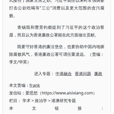
式接任了国家主席之职。习近平就任以来时常强调要
打击公款吃喝等“三公”消费以及更大范围的贪污腐
败。
查锡我和曹景钧都提到了习近平的这个政治誓
愿，而且认为香港廉政公署能在此方面做出贡献。
既要守好香港的廉洁堡垒，也要协助中国内地驱
除腐败风气，香港廉政公署可谓任重道远。（责编：
李文/华英）
进入专题：
中港融合
香港问题
廉政
本文责编：
frank
发信站：爱思想（https://www.aisixiang.com）
栏目：
学术
>
政治学
>
港澳研究专题
本文链接：