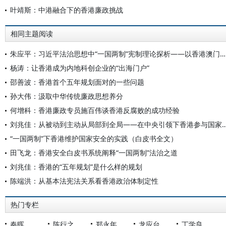
叶靖斯：中港融合下的香港廉政挑战
相同主题阅读
朱应平：习近平法治思想中“一国两制”宪制理论探析——以香港澳门特区依法治理为例
杨涛：让香港成为内地科创企业的“出海门户”
邵善波：香港首个五年规划面对的一些问题
孙大伟：汲取中华传统廉政思想养分
何增科：香港廉政专员施百伟谈香港反腐败的成功经验
刘兆佳：从被动到主动从局部到全局——在中央引领下香港参与国家五
“一国两制”下香港维护国家安全的实践（白皮书全文）
田飞龙：香港安全白皮书系统阐释“一国两制”法治之道
刘兆佳：香港的“五年规划”是什么样的规划
陈端洪：从基本法宪法关系看香港政治体制定性
热门专栏
秦晖
陈行之
郑永年
龙应台
丁学良