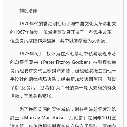
制度清廉
1970年代的香港刚经历了与中国文化大革命相关
的1967年暴动，虽然港英政府开展了一些民生改革，
但是贪污腐败作风猖獗，其中以警察最为人诟病。
1973年6月，获评为在六七暴动中镇暴表现卓著
的总警司葛柏（Peter Fitzroy Godber）被警察检举
贪污组要求交代巨额财产来源，但他轻易绕过由他一
手设计的启德机场边防，经由新加坡逃回英国，引爆
了以“反贪污，捉葛柏”为口号的新一轮大规模的群众
运动，官民关系紧张。
为了挽回英国的管治威信，时任香港总督麦理浩
爵士（Murray Maclehose，后勋爵）在同年10月宣
读其第二份施政报告时宣布成立独立于警队，直接向