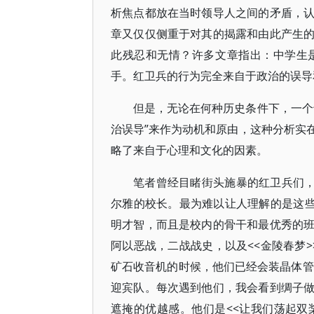
析焦点都放在当时领导人之间的矛盾，
章又仅仅侧重于对其的揭露和由此产生
此残忍和无情？许多文章指出：中学生
手。红卫兵的行为完全来自于政治的误导
但是，无论在何种历史条件下，一个
治误导”来作为动机和原由，这种分析实
略了来自于心理和文化的因素。
笔者曾经目睹街头施暴的红卫兵们，
尔雅的校长。最为难以让人理解的是这些
明才智，而且是校内的骨干和最优秀的
阿以恶战，二战战史，以及<<金陵春梦>
矿石收音机的时候，他们已经会装晶体管
迎宾队。每次遇到他们，我会看到绸子
遮掩的优越感。他们是<<让我们荡起双