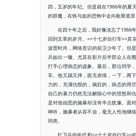
四，五岁的年纪。但是就在1966年的
的群魔，在铁与血的恐怖中走向歇斯底里
在四十年之后，我好像淡忘了1966
回到文革的岁月。<<十七岁自行车>>
波普时尚，网络意识的前卫少年了。但
兵如出一辙。尤其在影片后半部众人在
打手心理病态的迹象。最后，那位同学
车。他又踢又摔，面无表情，一下，两
力的，充满仇恨的，疯狂的，病态的用
自己的暴力仍然无法解除心中的愤怒和
是对他凶恶的施暴却没有半点犹豫。面
呻吟，施暴者从容不迫，毫无人性地继
同类。
红卫兵的年代和<<十七岁自行车>