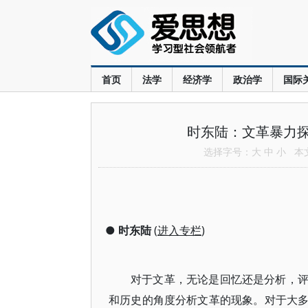
首页
法学
经济学
政治学
国际
时东陆：文革暴力
选择字号：
大
中
小
本文共
●
时东陆
(
进入专栏
)
对于文革，无论是回忆还是分析，
和历史的角度分析文革的现象。对于大