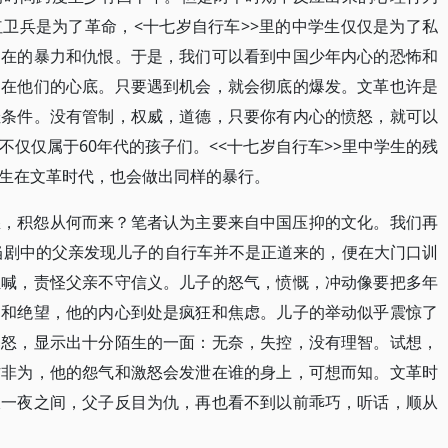
卫兵是为了革命，<十七岁自行车>>里的中学生仅仅是为了私
内在的暴力和仇恨。于是，我们可以看到中国少年内心的恐怖和
抑在他们的心底。只要遇到机会，就会彻底的爆发。文革也许是
佳条件。没有管制，权威，道德，只要你有内心的愤怒，就可以
仅仅属于60年代的孩子们。<<十七岁自行车>>里中学生的残
生在文革时代，也会做出同样的暴行。
怒，积怨从何而来？笔者认为主要来自中国压抑的文化。我们再
。当剧中的父亲发现儿子的自行车并不是正道来的，便在大门口训
狂喊，责怪父亲不守信义。儿子的怒气，愤慨，冲动像要把多年
力和绝望，他的内心到处是疯狂和焦虑。儿子的举动似乎震惊了
暴怒，显示出十分陌生的一面：无奈，失控，没有理智。试想，
作非为，他的怨气和激怒会发泄在谁的身上，可想而知。文革时
仅一夜之间，父子反目为仇，再也看不到以前乖巧，听话，顺从