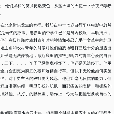
夏天，他们温和的笑脸徒然变色，从蓝天里的天使一下子变成狰狞
。
年在北京街头发生的暴行。我却在<<十七岁自行车>>电影中忽然
其实是当代的故事。电影里的中学生已经是身著校服，耳听摇滚，
是他们在殴打那位农村青年时的神情和残忍几乎与文革中的红卫
围堵主角和农村青年的时候对他们凶残地殴打已经十分的显露出
，几乎是无法停顿地，歇斯底里的摧毁那辆农村青年心爱的自行
下，三下。。。。车子已经彻底损坏了，他还是无法停下。他用
尽全力企图更为彻底的破坏这辆自行车。但似乎无论他如何实施
仇恨。对于男主角的殴打更为残忍。他已经毫无反抗的能力，但
对鲜血淋沥头颅，明显伤残的肌肤，面部痛苦的表情，和撕裂的
续摧残他。从打手的眼神里，动作上，你无法把他想象成自己的
>的时间跨度至少有四十年。但是两个时期中反应出来的心理行为