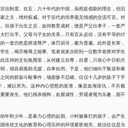
套宗法制度。在五，六十年代的中国，虽然提倡新的理念，但旧
一家之主，绝对权威。对于后代的培养毫无情感的交流可言。对
义。但孩子出生之后，如何教育成材，便是严父出孝子，一套严
，大打出手。父母与子女的关系，只有言从必信，没有平等的讨
校的一套仍然是师道尊严，体罚训斥，极为普遍。此外是长辈，
进学生，竭尽侮辱之能事。笔者就多次听到一位数学老师对学生
在此压抑的文化氛围里，从何建立自尊，自爱，只有心中日积月
脆弱，很容易孤助无援，自卑自闭。于是，他们倾向于叛逆和暴
生之间的群架斗殴事件，场面惨不忍睹。仅仅十几岁的孩子下手
年，难以所为。这种内心愤怒的发泄，像是血海深仇，不共戴
是屡屡发生。他们残杀猫狗，血腥成性，旁观者视为乐趣，面不
的幼年和少年，是暴力心理的起因。小时被暴打的孩子，会产生
中国传统文化的教育和心理压抑的环境紧密相关。政治仅仅是当