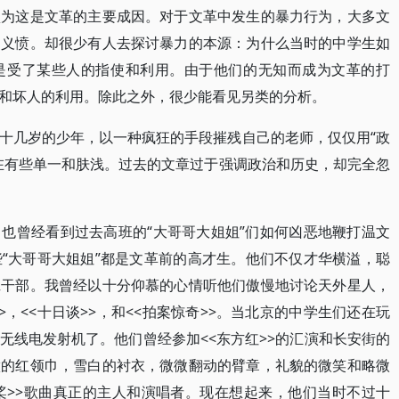
认为这是文革的主要成因。对于文革中发生的暴力行为，大多文
的义愤。却很少有人去探讨暴力的本源：为什么当时的中学生如
是受了某些人的指使和利用。由于他们的无知而成为文革的打
和坏人的利用。除此之外，很少能看见另类的分析。
十几岁的少年，以一种疯狂的手段摧残自己的老师，仅仅用“政
在有些单一和肤浅。过去的文章过于强调政治和历史，却完全忽
也曾经看到过去高班的“大哥哥大姐姐”们如何凶恶地鞭打温文
“大哥哥大姐姐”都是文革前的高才生。他们不仅才华横溢，聪
班干部。我曾经以十分仰慕的心情听他们傲慢地讨论天外星人，
>，<<十日谈>>，和<<拍案惊奇>>。当北京的中学生们还在玩
无线电发射机了。他们曾经参加<<东方红>>的汇演和长安街的
做的红领巾，雪白的衬衣，微微翻动的臂章，礼貌的微笑和略微
桨>>歌曲真正的主人和演唱者。现在想起来，他们当时不过十