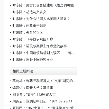
时东陆：用古代语言描述现代概念的可能性
时东陆：胡适与文言文
时东陆：为什么法国人比美国人苗条？
时东陆：想象重于知识
时东陆：教育的误区
时东陆：《寻找伊甸园》序
时东陆：诺贝尔奖得主海森堡的故事
时东陆：中国建筑与规划的误区-——都市人文尺度系列
时东陆：质疑中国包容文化
相同主题阅读
葛剑雄：殉葬品和掘墓人：“文革”期间的中学教师
魏宏运：南开大学文革往事
阎明复：“文革”让我家破人亡
周尧云：我的初中日记（1971.09.28-11.25）
夏新民：1967之夏：一个“逍遥学生”的渡江前后