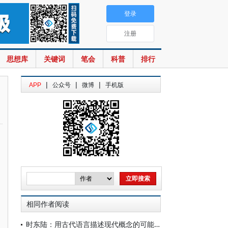
登录
注册
思想库
关键词
笔会
科普
排行
|
|
|
APP
公众号
微博
手机版
相同作者阅读
时东陆：用古代语言描述现代概念的可能性