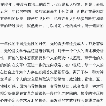
>里的少年，并没有政治上的误导，仅仅是私人报复。但是，表现
。五六十年代的中国，虽然家庭暴力十分普遍，但也存在著相对
会有鲜明的反差。即便红卫兵中，也有许多人拒绝参与殴打和暴
无奈的转过脸去，默然走开。可以肯定，他的成长，属于健康的
六十年代的中国是无性的时代。无论青少年还是成人，都必需极
征。无论是文学作品还是电影戏剧，对于一个个人的描述和分析
命性，而他的整体态度便要从个人的历史中去鉴定。至于他的人
性的倾向在文革中更进一步的走向极端。在中世纪，每一个人的
够在社会上作为个人存在必须首先是基督徒。离开了神，和对神
及文革前，个人的定义显然取决于阶级性，政治性，党性。五，
的性挫折感，因为与异性接触，交异性朋友，或者表现一种对异
得规定好像是在文革之后很长一段时间才解除的。极度的性压抑
性心理必定会寻求发泄的机会。而发泄的方式往往会是通过暴力