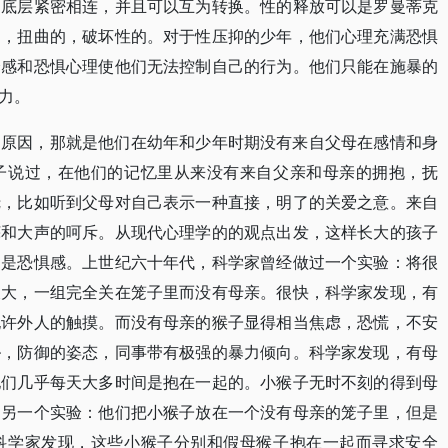
的底层紧密相连，并且可以互为转换。性的释放可以是罗曼蒂克
的，扭曲的，破坏性的。对于性压抑的少年，他们心理充满恐惧
全感和恐惧心理使他们无法控制自己的行为。他们只能在施暴的
力。
的原因，那就是他们在幼年和少年时期没有来自父母在感情和身
子说过，在他们的记忆里从来没有来自父亲和母亲的拥抱，抚
抚，比如听到父母对自己表示一种直接，明了的关爱之意。来自
诲和大声的呵斥。从现代心理学的的观点出发，这样长大的孩子
的是恐惧感。上世纪六十年代，科学家曾经做过一个实验：将很
长大，一组完全关在笼子里而没有母亲。很快，科学家发现，有
允许外人的触摸。而没有母亲的猴子显得相当焦虑，恐慌，不安
胁，防御的姿态，同事带有极强的暴力倾向。科学家发现，有母
他们几乎每天大多时间是抱在一起的。小猴子无时不刻的得到母
了另一个实验：他们把小猴子放在一个没有母亲的笼子里，但是
科学家发现，这些小猴子分别和假母猴子抱在一起而寻求安全