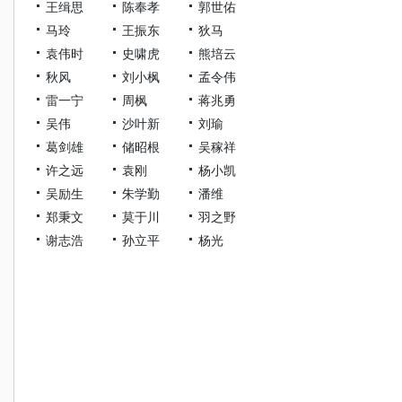
王缉思
陈奉孝
郭世佑
马玲
王振东
狄马
袁伟时
史啸虎
熊培云
秋风
刘小枫
孟令伟
雷一宁
周枫
蒋兆勇
吴伟
沙叶新
刘瑜
葛剑雄
储昭根
吴稼祥
许之远
袁刚
杨小凯
吴励生
朱学勤
潘维
郑秉文
莫于川
羽之野
谢志浩
孙立平
杨光