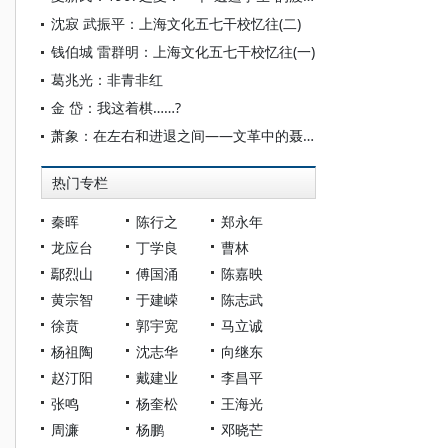
沈寂 武振平：上海文化五七干校忆往(二)
钱伯城 雷群明：上海文化五七干校忆往(一)
葛兆光：非青非红
金 岱：我这着棋……?
萧象：在左右和进退之间——文革中的聂荣臻
热门专栏
秦晖
陈行之
郑永年
龙应台
丁学良
曹林
鄢烈山
傅国涌
陈嘉映
黄宗智
于建嵘
陈志武
徐贲
郭宇宽
马立诚
杨祖陶
沈志华
向继东
赵汀阳
戴建业
李昌平
张鸣
杨奎松
王海光
周濂
杨鹏
邓晓芒