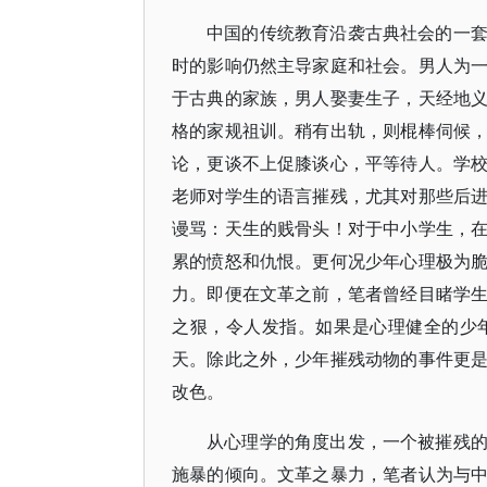
中国的传统教育沿袭古典社会的一
时的影响仍然主导家庭和社会。男人为
于古典的家族，男人娶妻生子，天经地
格的家规祖训。稍有出轨，则棍棒伺候
论，更谈不上促膝谈心，平等待人。学
老师对学生的语言摧残，尤其对那些后
谩骂：天生的贱骨头！对于中小学生，
累的愤怒和仇恨。更何况少年心理极为
力。即便在文革之前，笔者曾经目睹学
之狠，令人发指。如果是心理健全的少
天。除此之外，少年摧残动物的事件更
改色。
从心理学的角度出发，一个被摧残
施暴的倾向。文革之暴力，笔者认为与