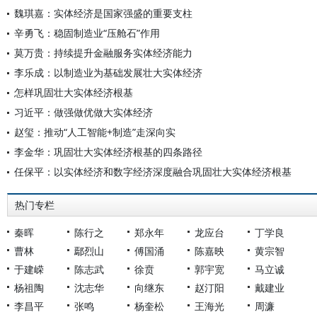
魏琪嘉：实体经济是国家强盛的重要支柱
辛勇飞：稳固制造业“压舱石”作用
莫万贵：持续提升金融服务实体经济能力
李乐成：以制造业为基础发展壮大实体经济
怎样巩固壮大实体经济根基
习近平：做强做优做大实体经济
赵玺：推动“人工智能+制造”走深向实
李金华：巩固壮大实体经济根基的四条路径
任保平：以实体经济和数字经济深度融合巩固壮大实体经济根基
热门专栏
秦晖
陈行之
郑永年
龙应台
丁学良
曹林
鄢烈山
傅国涌
陈嘉映
黄宗智
于建嵘
陈志武
徐贲
郭宇宽
马立诚
杨祖陶
沈志华
向继东
赵汀阳
戴建业
李昌平
张鸣
杨奎松
王海光
周濂