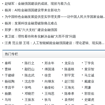
赵锡军：金融强国建设的成就、现状与着力点
杨涛：AI给金融强国建设带来全新动力
为中国特色金融发展提供坚实学理支撑——访中国人民大学国
杨涛：发展科技金融需破除痛点难点
郑梦：夯实“六大支柱” 建设金融强国
黄卫挺：理性看待和务实解决金融“大而不强”问题
汪勇 范云朋 王瑶：人工智能赋能金融强国建设：理论逻辑、现实路径与风险挑战
热门专栏
秦晖
陈行之
郑永年
龙应台
丁学良
曹林
鄢烈山
傅国涌
陈嘉映
黄宗智
于建嵘
陈志武
徐贲
郭宇宽
马立诚
杨祖陶
沈志华
向继东
赵汀阳
戴建业
李昌平
张鸣
杨奎松
王海光
周濂
杨鹏
邓晓芒
王缉思
陈奉孝
郭世佑
马玲
王振东
狄马
袁伟时
史啸虎