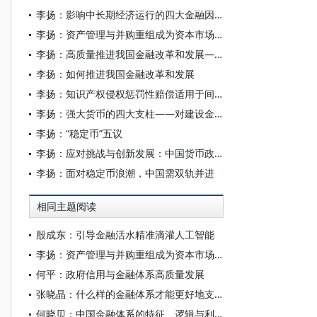
李扬：影响中长期经济运行的四大金融因素
李扬：资产管理与并购重组成为资本市场发展的关键抓手
李扬：高质量推进我国金融改革和发展——学习“十五五”金融改革规划体会
李扬：如何推进我国金融改革和发展
李扬：知识产权侵权惩罚性赔偿适用于间接侵权行为人的三个问题
李扬：强大货币的四大支柱——对建设金融强国战略的思考
李扬：“稳定币”五议
李扬：应对挑战与创新发展：中国货币政策工具箱不断丰富
李扬：面对稳定币浪潮，中国需双轨并进
相同主题阅读
殷成东：引导金融活水精准滴灌人工智能
李扬：资产管理与并购重组成为资本市场发展的关键抓手
何平：政府信用与金融体系高质量发展
张晓晶：什么样的金融体系才能更好地支持科技创新
何晓贝：中国金融体系的特征、逻辑与利弊