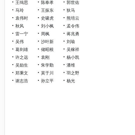
王缉思
陈奉孝
郭世佑
马玲
王振东
狄马
袁伟时
史啸虎
熊培云
秋风
刘小枫
孟令伟
雷一宁
周枫
蒋兆勇
吴伟
沙叶新
刘瑜
葛剑雄
储昭根
吴稼祥
许之远
袁刚
杨小凯
吴励生
朱学勤
潘维
郑秉文
莫于川
羽之野
谢志浩
孙立平
杨光