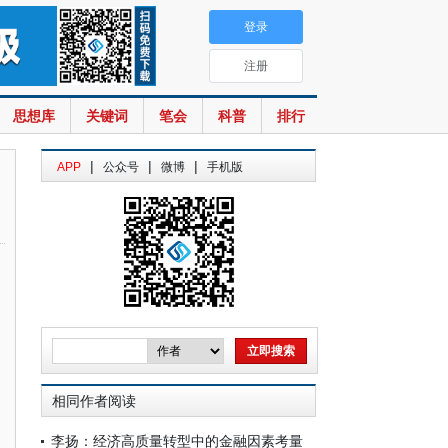
登录
注册
思想库
关键词
笔会
科普
排行
|
|
|
APP
公众号
微博
手机版
相同作者阅读
李扬：经济高质量转型中的金融因素考量