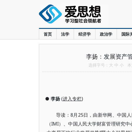
首页
法学
经济学
政治学
国际
李扬：发展资产
选择字号：
大
中
小
本文
●
李扬
(
进入专栏
)
导读：8月25日，由新华网、中国
（IMI）、中国人民大学财富管理研究中