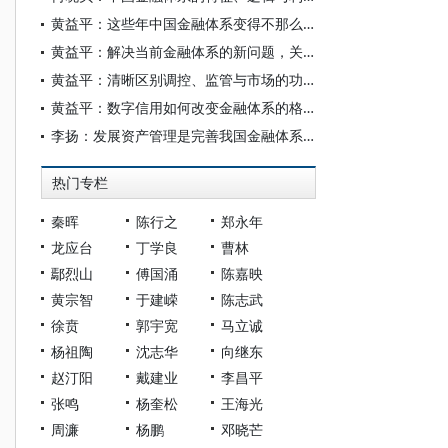
黄益平：这些年中国金融体系变得不那么稳健，最大原因在哪里？
黄益平：解决当前金融体系的新问题，关键是提高效率、管住风险
黄益平：清晰区别调控、监管与市场的功能
黄益平：数字信用如何改变金融体系的格局
李扬：发展资产管理是完善我国金融体系的重要路径
热门专栏
秦晖
陈行之
郑永年
龙应台
丁学良
曹林
鄢烈山
傅国涌
陈嘉映
黄宗智
于建嵘
陈志武
徐贲
郭宇宽
马立诚
杨祖陶
沈志华
向继东
赵汀阳
戴建业
李昌平
张鸣
杨奎松
王海光
周濂
杨鹏
邓晓芒