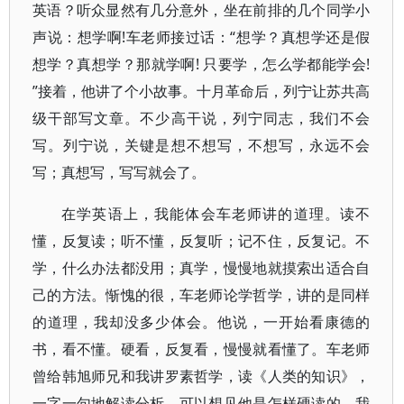
英语？听众显然有几分意外，坐在前排的几个同学小
声说：想学啊!车老师接过话：“想学？真想学还是假
想学？真想学？那就学啊! 只要学，怎么学都能学会!
”接着，他讲了个小故事。十月革命后，列宁让苏共高
级干部写文章。不少高干说，列宁同志，我们不会
写。列宁说，关键是想不想写，不想写，永远不会
写；真想写，写写就会了。
在学英语上，我能体会车老师讲的道理。读不
懂，反复读；听不懂，反复听；记不住，反复记。不
学，什么办法都没用；真学，慢慢地就摸索出适合自
己的方法。惭愧的很，车老师论学哲学，讲的是同样
的道理，我却没多少体会。他说，一开始看康德的
书，看不懂。硬看，反复看，慢慢就看懂了。车老师
曾给韩旭师兄和我讲罗素哲学，读《人类的知识》，
一字一句地解读分析，可以想见他是怎样硬读的。我