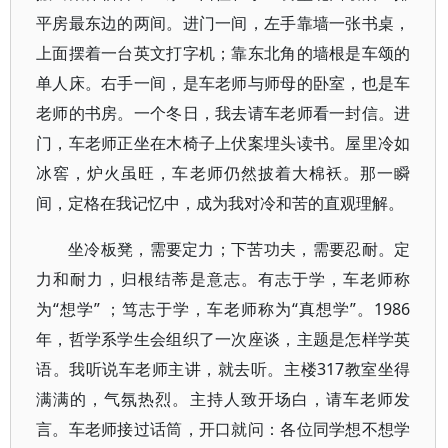
平房最东边的两间。进门一间，左手靠墙一张书桌，
上面摆着一台英文打字机；靠东北角的墙根是车颂的
单人床。右手一间，是车老师与师母的卧室，也是车
老师的书房。一个冬日，我去请车老师看一封信。进
门，车老师正坐在木椅子上伏案埋头读书。屋里冷如
冰窖，炉火虽旺，车老师仍然披着大棉袄。那一瞬
间，定格在我记忆中，成为我对冷和苦的直观理解。
坐冷板凳，需要定力；下苦功夫，需要忍耐。定
力和耐力，归根结蒂是意志。有志于学，车老师称
为“想学” ；笃志于学，车老师称为“真想学”。1986
年，哲学系学生会组织了一次座谈，主题是怎样学英
语。我听说车老师主讲，就去听。主楼317教室坐得
满满的，气氛热烈。主持人致开场白，请车老师发
言。车老师接过话筒，开口就问：各位同学想不想学