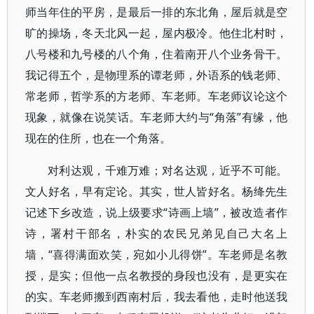
师当年住的平房，是最后一排的东北角，屋后就是空
旷的操场，冬天北风一起，屋内极冷。他住北村时，
八号楼和九号楼的八个角，住着南开八个业务骨干。
我记得五个，是物理系的谭老师，外语系的钱老师、
常老师，哲学系的方老师、车老师。车老师议论这个
现象，就像在说笑话。车老师大约与“角落”有缘，他
现在的住所，也在一个角落。
对利达观，千难万难；对名达观，近乎不可能。
文人好名，早有定论。其实，世人皆好名。杨绛先生
记述下乡改造，说上级要求“诗画上墙”，被改造者作
诗，署村干部名，朴实的农民兄弟见自己大名上
墙，“喜得满面欢笑，宛如小儿得饼”。车老师是名教
授，是实；但他一点名教授的身段也没有，是更实在
的实。车老师搬到西南村后，我去看他，走时他送我