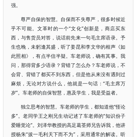
强。
尊严自保的智慧。自保而不失尊严，很多时候近
乎不可能。文革时的一个“文化”创新是，商店买东
西，与售货员对答，说话前先来一句毛主席语录。予
生也晚，未躬逢其盛，听了姜昆和李文华的相声《如
此照相》，有点半信半疑。车老师说，确有其事。我
问，那得背多少语录？背错了怎么办？车老师说，不
会背、背错了都买不到东西，但是他从来没有遇到过
麻烦，无论对方说什么，他就是一句话：“毛主席万
岁”。车老师的自保智慧，惠及学生，我是受益者。
独立思考的智慧。车老师的学生，都知道他“怪论
多”。老同学王之刚兄生动记述了车老师的“知识份子
爱睡觉论”。刘泽华教授的高足葛荃师兄告诉我，他讲
授杨朱“拔一毛利天下而不为”，采用通常的解读。听