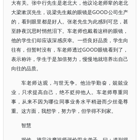
大有关。张中行先生是老北大，他议论老师辈的老北
大梁漱溟先生，说梁先生戴的眼镜是GOOD公司生产
的，看到眼里都是好人。张老先生为此感到可悲，甚
至静夜沉思时悄然泪下。车老师也戴着这样的眼镜，
他的学生们却应该深感庆幸。一些良好品质，学生向
往有，但暂时没有，车老师透过GOOD眼镜看到了，
表示称许，学生于是加倍努力，慢慢地就培养出自己
向往的品质。
车老师达观，与世无争。他治学勤奋，兢兢业
业，只求提高自己，绝不贬抑他人。车老师尊重同
事，从来不因为哪位同事业务水平稍逊而少丝毫尊
重。这方面，我想学，努力学，但学得不到家。
智慧
据传，禅宗达摩祖师评价四大弟子，曰：道副得