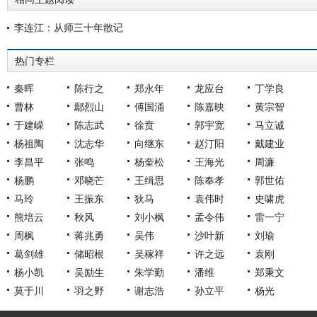
李连江：从师三十年散记
热门专栏
秦晖
陈行之
郑永年
龙应台
丁学良
曹林
鄢烈山
傅国涌
陈嘉映
黄宗智
于建嵘
陈志武
徐贲
郭宇宽
马立诚
杨祖陶
沈志华
向继东
赵汀阳
戴建业
李昌平
张鸣
杨奎松
王海光
周濂
杨鹏
邓晓芒
王缉思
陈奉孝
郭世佑
马玲
王振东
狄马
袁伟时
史啸虎
熊培云
秋风
刘小枫
孟令伟
雷一宁
周枫
蒋兆勇
吴伟
沙叶新
刘瑜
葛剑雄
储昭根
吴稼祥
许之远
袁刚
杨小凯
吴励生
朱学勤
潘维
郑秉文
莫于川
羽之野
谢志浩
孙立平
杨光