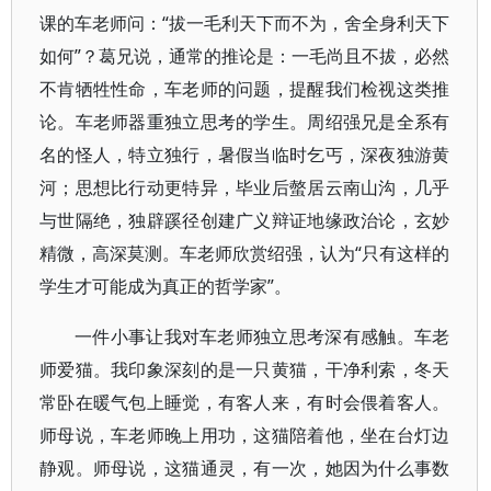
课的车老师问：“拔一毛利天下而不为，舍全身利天下
如何”？葛兄说，通常的推论是：一毛尚且不拔，必然
不肯牺牲性命，车老师的问题，提醒我们检视这类推
论。车老师器重独立思考的学生。周绍强兄是全系有
名的怪人，特立独行，暑假当临时乞丐，深夜独游黄
河；思想比行动更特异，毕业后螫居云南山沟，几乎
与世隔绝，独辟蹊径创建广义辩证地缘政治论，玄妙
精微，高深莫测。车老师欣赏绍强，认为“只有这样的
学生才可能成为真正的哲学家”。
一件小事让我对车老师独立思考深有感触。车老
师爱猫。我印象深刻的是一只黄猫，干净利索，冬天
常卧在暖气包上睡觉，有客人来，有时会偎着客人。
师母说，车老师晚上用功，这猫陪着他，坐在台灯边
静观。师母说，这猫通灵，有一次，她因为什么事数