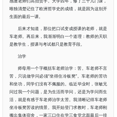
感激老师们高抬贵手。大学四年，修了三十几门课，
唯独清楚记住了欧洲哲学史的成绩，就是因为这别开
生面的最后一课。
后来才知道，那位把口试变成授课的老师，就是
车老师。再后来，我渐渐明白一个道理：教师的天职
是教学生，授课与考试都只是教育手段。
治学
师母用一个字概括车老师治学：苦。车老师不言
苦，只说做学问必须“坐得住冷板凳”。车老师的苦功
和坐功，同学们没有不佩服的。临近毕业时，张敏兄
问过我一个问题，是为生活而学问，还是为学问而生
活，就是有感于车老师治学太苦。我清晰记得车老师
坐冷板凳苦读的情景。我开始登门求教时，车老师刚
搬出集体宿舍，一家三口住在学三食堂北面最后一排