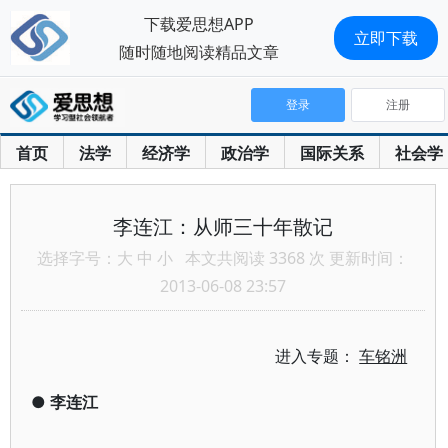
下载爱思想APP
立即下载
随时随地阅读精品文章
登录
注册
首页
法学
经济学
政治学
国际关系
社会学
李连江：从师三十年散记
选择字号：
大
中
小
本文共阅读 3368 次 更新时间：
2013-06-08 23:57
进入专题：
车铭洲
●
李连江