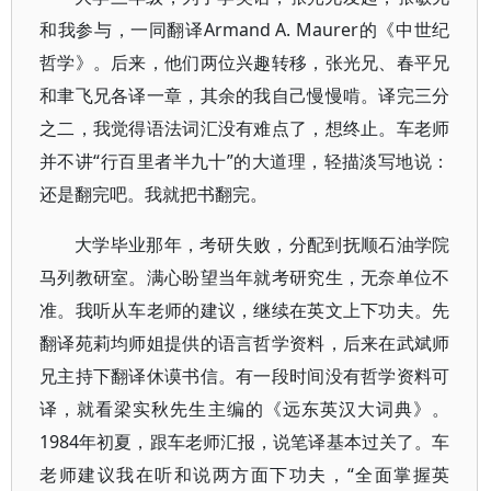
和我参与，一同翻译Armand A. Maurer的《中世纪
哲学》。后来，他们两位兴趣转移，张光兄、春平兄
和聿飞兄各译一章，其余的我自己慢慢啃。译完三分
之二，我觉得语法词汇没有难点了，想终止。车老师
并不讲“行百里者半九十”的大道理，轻描淡写地说：
还是翻完吧。我就把书翻完。
大学毕业那年，考研失败，分配到抚顺石油学院
马列教研室。满心盼望当年就考研究生，无奈单位不
准。我听从车老师的建议，继续在英文上下功夫。先
翻译苑莉均师姐提供的语言哲学资料，后来在武斌师
兄主持下翻译休谟书信。有一段时间没有哲学资料可
译，就看梁实秋先生主编的《远东英汉大词典》。
1984年初夏，跟车老师汇报，说笔译基本过关了。车
老师建议我在听和说两方面下功夫，“全面掌握英