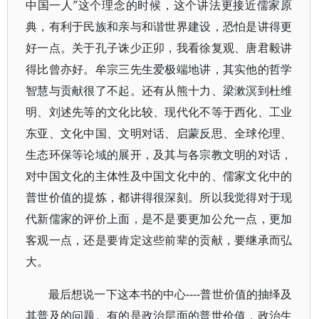
中国一人”这个理念的时候，这个讲法更接近儒家原
典，有利于民族和亲与和谐世界建设，恐怕是讲得更
好一点。关于孔子诛少正卯，我看徐复观、唐君毅讲
得比曾亦好。牟宗三先生爱极端地讲，其实他的哲学
智慧与贡献很了不起。还有从熊十力、梁漱溟到杜维
明、刘述先等的文化比较、现代化不等于西化、工业
东亚、文化中国、文明对话、启蒙反思、全球伦理、
生态环保等论域的展开，及其与各宗教文明的对话，
对中国文化的主体性及中国文化中的、儒家文化中的
普世价值的提炼，都讲得很深刻。所以我觉得对于现
代新儒家的评价上面，是不是要更加公允一点，更加
客观一点，还是要肯定这些前辈的贡献，要继承而弘
大。
最后想说一下这本书的中心----普世价值的抽绎及
其普及的问题。有的是政治层面的普世价值，政治生