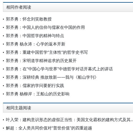
相同作者阅读
郭齐勇：怀念刘笑敢教授
郭齐勇：中国人的信仰与儒家在中国的作用
郭齐勇：中国哲学的精神与特点
郭齐勇 杨永涛：心学的返本开新
郭齐勇：重建中国哲学“主体性”的哲学史书写
郭齐勇：宋明道学精神追求的历史展开
郭齐勇：在“中国心学与世界”中德哲学对话开幕式上的讲话
郭齐勇：深耕经典 推故致新——我与《船山学刊》
郭齐勇：儒家的学问要躬行实践
郭齐勇 杨柳岸：王船山的历史影响
相同主题阅读
叶入荣：建构意识形态的虚假正当性：美国文化霸权
解超：全人类共同价值对“普世价值”的四重超越