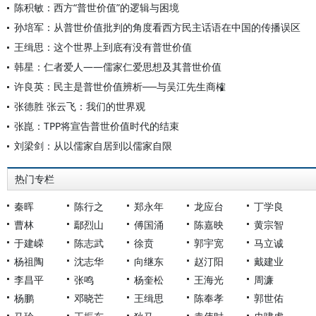
陈积敏：西方“普世价值”的逻辑与困境
孙培军：从普世价值批判的角度看西方民主话语在中国的传播误区
王缉思：这个世界上到底有没有普世价值
韩星：仁者爱人——儒家仁爱思想及其普世价值
许良英：民主是普世价值辨析──与吴江先生商榷
张德胜 张云飞：我们的世界观
张崑：TPP将宣告普世价值时代的结束
刘梁剑：从以儒家自居到以儒家自限
热门专栏
秦晖
陈行之
郑永年
龙应台
丁学良
曹林
鄢烈山
傅国涌
陈嘉映
黄宗智
于建嵘
陈志武
徐贲
郭宇宽
马立诚
杨祖陶
沈志华
向继东
赵汀阳
戴建业
李昌平
张鸣
杨奎松
王海光
周濂
杨鹏
邓晓芒
王缉思
陈奉孝
郭世佑