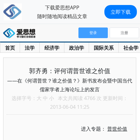
下载爱思想APP
立即下载
随时随地阅读精品文章
登录
注册
首页
法学
经济学
政治学
国际关系
社会学
郭齐勇：评何谓普世谁之价值
——在《何谓普世？谁之价值？》新书发布会暨中国当代
儒家学者上海论坛上的发言
选择字号：
大
中
小
本文共阅读 4766 次 更新时间：
2013-06-04 11:25
进入专题：
普世价值