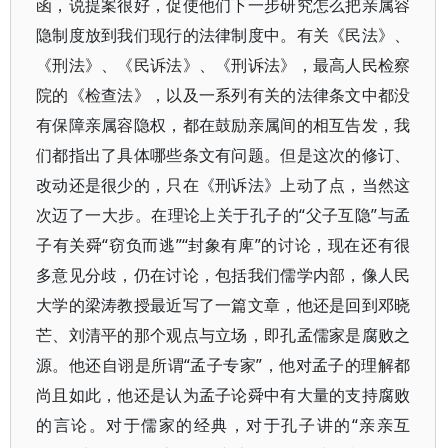
函，说提案很好，促使他们下一步研究怎么把亲属容
隐制度放到我们现行的法律制度中。有关《民法》、
《刑法》、《民诉法》、《刑诉法》，最高人民检察
院的《检查法》，以及一系列有关的法律条文中都没
有保障亲属容隐权，都在鼓励亲属间的相互告发，我
们都指出了具体哪些条文有问题。但是这次的修订、
改动还是很少的，只在《刑诉法》上动了点，当然这
次迈了一大步。在理论上关于孔子的“父子互隐”与孟
子有关舜“窃负而逃”“封象有庳”的讨论，现在还有很
多意见分歧，仍在讨论，包括我们儒学内部，像人民
大学的梁涛教授最近写了一篇文章，他还是回到邓晓
芒、刘清平的那个观点与立场，即孔孟儒家是腐败之
源。他还自诩是所谓“孟子专家”，他对孟子的理解都
尚且如此，他还是认为孟子论舜中有大量的支持腐败
的言论。对于儒家的经典，对于孔子讲的“亲亲互