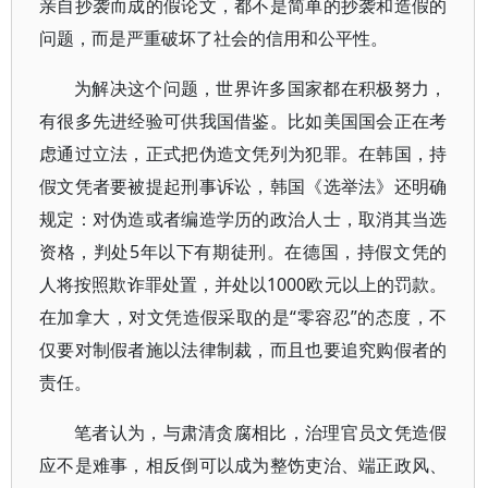
亲自抄袭而成的假论文，都不是简单的抄袭和造假的
问题，而是严重破坏了社会的信用和公平性。
为解决这个问题，世界许多国家都在积极努力，
有很多先进经验可供我国借鉴。比如美国国会正在考
虑通过立法，正式把伪造文凭列为犯罪。在韩国，持
假文凭者要被提起刑事诉讼，韩国《选举法》还明确
规定：对伪造或者编造学历的政治人士，取消其当选
资格，判处5年以下有期徒刑。在德国，持假文凭的
人将按照欺诈罪处置，并处以1000欧元以上的罚款。
在加拿大，对文凭造假采取的是“零容忍”的态度，不
仅要对制假者施以法律制裁，而且也要追究购假者的
责任。
笔者认为，与肃清贪腐相比，治理官员文凭造假
应不是难事，相反倒可以成为整饬吏治、端正政风、