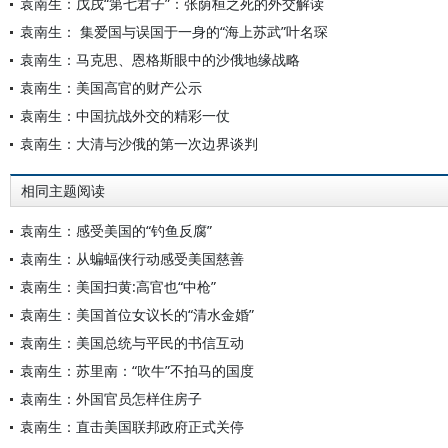
袁南生：戊戌“第七君子”：张荫桓之死的外交解读
袁南生： 集爱国与误国于一身的“海上苏武”叶名琛
袁南生：马克思、恩格斯眼中的沙俄地缘战略
袁南生：美国高官的财产公示
袁南生：中国抗战外交的精彩一仗
袁南生：大清与沙俄的第一次边界谈判
相同主题阅读
袁南生：感受美国的“钓鱼反腐”
袁南生：从蝙蝠侠行动感受美国慈善
袁南生：美国扫黄:高官也“中枪”
袁南生：美国首位女议长的“清水金婚”
袁南生：美国总统与平民的书信互动
袁南生：苏里南：“吹牛”不拍马的国度
袁南生：外国官员怎样住房子
袁南生：直击美国联邦政府正式关停