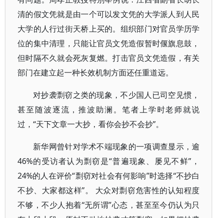
清的假文凭就是由一个可以发文凭的大学派人到人民
大学的人行过街天桥上买的。组织部门对官员学历学
位的集中清理，只能让官员文凭造假暂时偃旗息鼓，
但时隔不久就会死灰复燃。打击官员文凭造假，有关
部门在建立起一种长效机制方面还任重道远。
对抄袭剽窃之类的现象，不少国人已司空见惯，
甚至随波逐流，推波助澜。笔者上学时老师就说
过，“天下文章一大抄，看你会抄不会抄”。
新华网曾针对学术不端现象的一项调查显示，逾
46%的受访者认为剽窃是“普遍现象、屡见不鲜”，
24%的人在评价“剽窃对社会有何影响”时选择“不抄白
不抄、大家都这样”。 大众对剽窃危害性的认知程度
不够，不少人抱着“无所谓”心态，甚至至今仍认为只