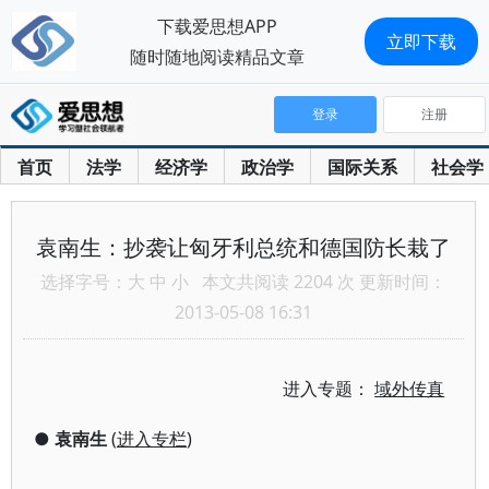
下载爱思想APP
立即下载
随时随地阅读精品文章
登录
注册
首页
法学
经济学
政治学
国际关系
社会学
袁南生：抄袭让匈牙利总统和德国防长栽了
选择字号：
大
中
小
本文共阅读 2204 次 更新时间：
2013-05-08 16:31
进入专题：
域外传真
●
袁南生
(
进入专栏
)