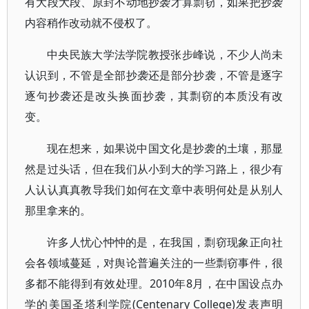
有大段大段、原封不动地抄袭才算剽窃，如果把抄袭
内容稍作改动就不侵权了。
中央民族大学法学院教授张步峰说，不少人尚未
认识到，不管是全部抄袭还是部分抄袭，不管是逐字
逐句抄袭还是改头换面抄袭，其剽窃的本质没有改
变。
现在想来，如果说中国文化是抄袭的土壤，那显
然是过头话，但在我们从小到大的学习路上，很少有
人认认真真教导我们如何在文章中表明何处是从别人
那里拿来的。
许多人忧心忡忡的是，在我国，剽窃现象正向社
会各领域蔓延，对舆论普遍关注的一些剽窃事件，很
多都不能得到有效处理。2010年8月，在中国设点办
学的美国圣塔利学院(Centenary College)发表声明