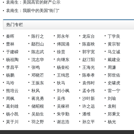
袁南生：美国高官的财产公示
袁南生：我眼中的美国“衙门”
热门专栏
秦晖
陈行之
郑永年
龙应台
丁学良
曹林
鄢烈山
傅国涌
陈嘉映
黄宗智
于建嵘
陈志武
徐贲
郭宇宽
马立诚
杨祖陶
沈志华
向继东
赵汀阳
戴建业
李昌平
张鸣
杨奎松
王海光
周濂
杨鹏
邓晓芒
王缉思
陈奉孝
郭世佑
马玲
王振东
狄马
袁伟时
史啸虎
熊培云
秋风
刘小枫
孟令伟
雷一宁
周枫
蒋兆勇
吴伟
沙叶新
刘瑜
葛剑雄
储昭根
吴稼祥
许之远
袁刚
杨小凯
吴励生
朱学勤
潘维
郑秉文
莫于川
羽之野
谢志浩
孙立平
杨光