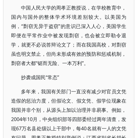
中国人民大学的周孝正教授说，在学校教育中，
国内与国外的整体学术环境差别较大。以美国为
例，“剽窃无异于盗窃”的意识已深入人心，美国学生
即便在平常作业中被发现剽窃，也会被立即勒令退
学，就更不必说答辩论文了；而在我国高校，对剽窃
虽也明文禁止，但尚未形成有效的预防和惩戒机制，
剽窃者大都“铤而无险、一本万利”。
抄袭成国民“常态”
多年来，我国有关部门一直没有减少对官员文凭
造假的惩治力度，但假论文、假文凭、假学位现象在
我国并非个别，从源头上加以治理并非易事。例如，
2004年10月，中央组织部等四部委经过两年清查，发
现67万名县处级以上干部中，每40名就有一人的文凭
有问题。周孝正教授特别举例说：江西省副省长胡长