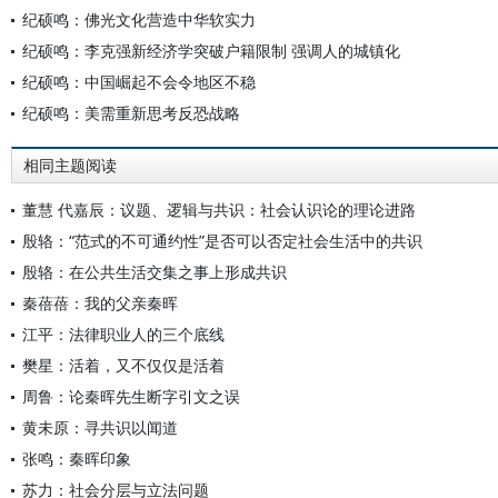
纪硕鸣：佛光文化营造中华软实力
纪硕鸣：李克强新经济学突破户籍限制 强调人的城镇化
纪硕鸣：中国崛起不会令地区不稳
纪硕鸣：美需重新思考反恐战略
相同主题阅读
董慧 代嘉辰：议题、逻辑与共识：社会认识论的理论进路
殷辂：“范式的不可通约性”是否可以否定社会生活中的共识
殷辂：在公共生活交集之事上形成共识
秦蓓蓓：我的父亲秦晖
江平：法律职业人的三个底线
樊星：活着，又不仅仅是活着
周鲁：论秦晖先生断字引文之误
黄未原：寻共识以闻道
张鸣：秦晖印象
苏力：社会分层与立法问题