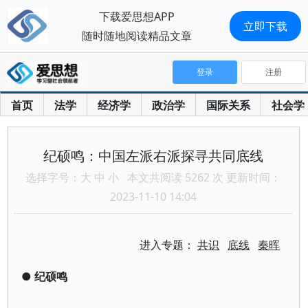
下载爱思想APP
立即下载
随时随地阅读精品文章
登录
注册
首页
法学
经济学
政治学
国际关系
社会学
纪硕鸣：中国左派右派探寻共同底线
选择字号：
大
中
小
本文共阅读 5262 次 更新时间：
2023-11-10 14:04
进入专题：
共识
底线
秦晖
●
纪硕鸣