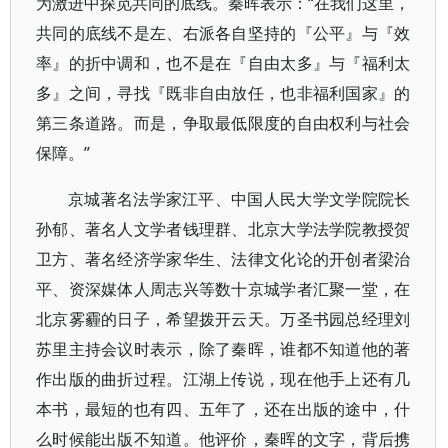
为激进中探觅共同的底线。秦晖表示：“在我们这里，
共同的底线不是左、右派各自坚持的『公平』与『效
率』的折中调和，也不是在『自由太多』与『福利太
多』之间，寻找『既非自由放任，也非福利国家』的
第三条道路。而是，争取最低限度的自由权利与社会
保障。”
京城著名法学家江平、中国人民大学文学院院长
孙郁、著名人文学者钱理群、北京大学法学院教授贺
卫方、著名经济学家华生、法律文化论的开创者梁治
平、资深媒体人周志兴等数十京城学者汇聚一堂，在
北京雾霾的日子，希望拨开云天。万圣书园总经理刘
苏里主持会议时表示，除了秦晖，谁都不知道他的著
作出版的曲折过程。江湖上传说，现在他手上还有几
本书，最短的也有四、五年了，还在出版的途中，什
么时候能出版不知道。他评价，秦晖的文字，背后携