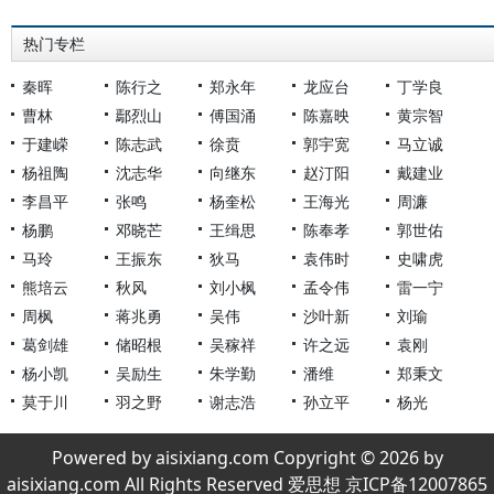
热门专栏
秦晖
陈行之
郑永年
龙应台
丁学良
曹林
鄢烈山
傅国涌
陈嘉映
黄宗智
于建嵘
陈志武
徐贲
郭宇宽
马立诚
杨祖陶
沈志华
向继东
赵汀阳
戴建业
李昌平
张鸣
杨奎松
王海光
周濂
杨鹏
邓晓芒
王缉思
陈奉孝
郭世佑
马玲
王振东
狄马
袁伟时
史啸虎
熊培云
秋风
刘小枫
孟令伟
雷一宁
周枫
蒋兆勇
吴伟
沙叶新
刘瑜
葛剑雄
储昭根
吴稼祥
许之远
袁刚
杨小凯
吴励生
朱学勤
潘维
郑秉文
莫于川
羽之野
谢志浩
孙立平
杨光
Powered by aisixiang.com Copyright © 2026 by
aisixiang.com All Rights Reserved 爱思想 京ICP备12007865