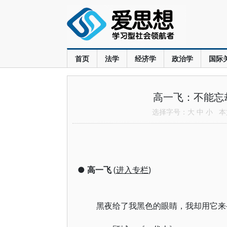
首页
法学
经济学
政治学
国际
高一飞：不能忘
选择字号：
大
中
小
本文
●
高一飞
(
进入专栏
)
黑夜给了我黑色的眼睛，我却用它来