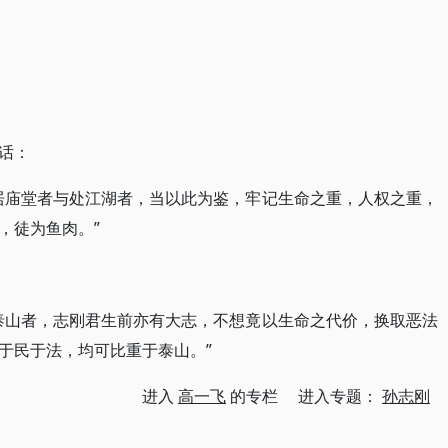
话：
居庙堂者与处江湖者，当以此为鉴，牢记生命之重，人权之重，
，徒为鱼肉。”
泰山者，志刚君生前亦有大志，不想竟以生命之代价，换取恶法
于民于法，均可比重于泰山。”
进入
高一飞
的专栏 进入专题：
孙志刚