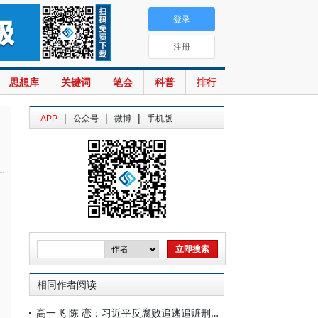
登录
注册
思想库
关键词
笔会
科普
排行
|
|
|
APP
公众号
微博
手机版
相同作者阅读
高一飞 陈 恋：习近平反腐败追逃追赃刑事司法理念及其践行