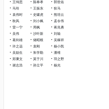
王缉思
陈奉孝
郭世佑
马玲
王振东
狄马
袁伟时
史啸虎
熊培云
秋风
刘小枫
孟令伟
雷一宁
周枫
蒋兆勇
吴伟
沙叶新
刘瑜
葛剑雄
储昭根
吴稼祥
许之远
袁刚
杨小凯
吴励生
朱学勤
潘维
郑秉文
莫于川
羽之野
谢志浩
孙立平
杨光