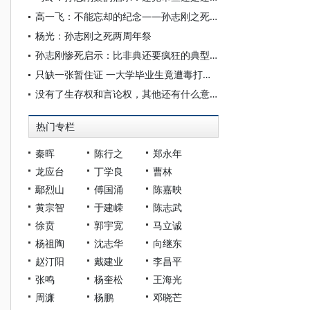
高一飞：不能忘却的纪念——孙志刚之死两周年祭
杨光：孙志刚之死两周年祭
孙志刚惨死启示：比非典还要疯狂的典型暴力
只缺一张暂住证 一大学毕业生竟遭毒打致死
没有了生存权和言论权，其他还有什么意义？
热门专栏
秦晖
陈行之
郑永年
龙应台
丁学良
曹林
鄢烈山
傅国涌
陈嘉映
黄宗智
于建嵘
陈志武
徐贲
郭宇宽
马立诚
杨祖陶
沈志华
向继东
赵汀阳
戴建业
李昌平
张鸣
杨奎松
王海光
周濂
杨鹏
邓晓芒