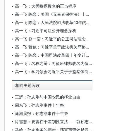
高一飞：犬类嗅探搜查的正当程序
高一飞 陈恋：美国《无辜者保护法》十五年：回顾与反思
高一飞 陈恋：人民法院司法改革40年的回顾与思考
高一飞：习近平司法公开理念探析
高一飞 赵一峦：习近平的公正司法理念解读
高一飞 蒋稳：习近平关于政法机关严格执法的重要论述解读
高一飞 陈恋：中国司法改革四十年变迁及其时代特征
高一飞：名称之辩：将值班律师改名为值班辩护人的立法建议
高一飞：学习领会习近平关于于监察体制改革重要论述
相同主题阅读
王辉：孙志刚与中国农民的择业自由
周东飞：孙志刚事件十年祭
潇湘晨报：孙志刚事件十年祭
肖雪慧：要害在于差别性立法——就孙志刚之死谈收容制度和暂住证制度
马岭：孙志刚案的启示：违宪审查还是违法审查？