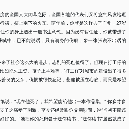
年一度的全国人大闭幕之际，全国各地的代表们又将意气风发地返
行禳，挤上南下的火车。两年前，你就是这样去了广州，27岁
，让你的身上透出一股书生意气。因为没有暂住证，你被带进了
呼喊中，已不能说话，只有满身的伤痕，象一张张说不出话的
换来了社会这么大的进步，志刚的死也值得了。但现在打工仔的
比如拖欠工资、孩子上学难等，‘打工仔’对城市的建设出了很多
么善良的父亲，仇恨被很快忘记，悲痛被压在心底，而只是希望
纸说：“现在他死了，我希望能给他出一本作品集。” 你多才多
丧子之痛受了刺激，至今还经常跟你父亲吵闹，说“当初不应该
好好的。”她把你的死归咎于送你读书，“送你读书”居然就成了