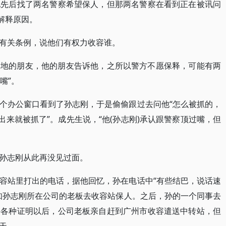
他先后找了两名警察希望保人，但那两名警察在看到正在被讯问
解释原因。
有关条例，说他们有权力收容谁。
本地的朋友，他的朋友告诉他，之所以警方不愿保释，可能有两
嘴”。
个办公窗口看到了孙志刚，于是偷偷跟过去问他“怎么被抓的，
出来就被抓了”。成先生说，“他(孙志刚)承认跟警察顶过嘴，但
孙志刚从此再没见过面。
容站里打出的电话，据他回忆，孙在电话中“有些结巴，说话速
知孙志刚所在公司的老板去收容站保人。之后，孙的一个同事去
好各种证明以后，公司老板亲自赶到广州市收容遣送中转站，但