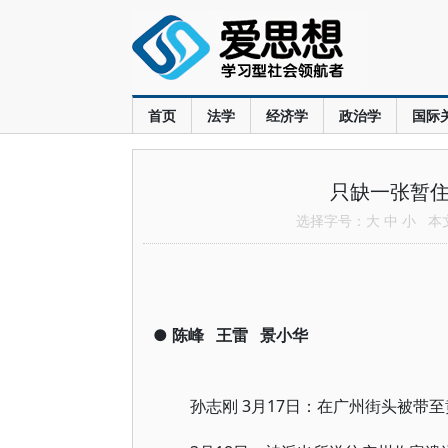
首页
法学
经济学
政治学
国际
只缺一张暂住
选择字号：
大
中
小
本文共
●
陈峰
王雷
景小华
孙志刚 3月17日：在广州街头被带