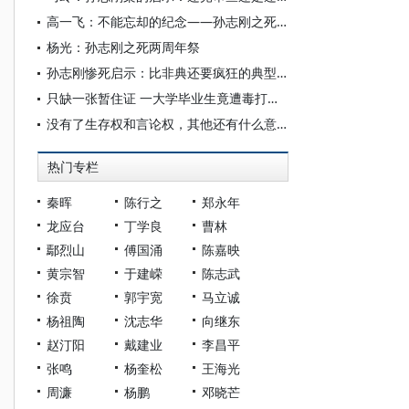
高一飞：不能忘却的纪念——孙志刚之死两周年祭
杨光：孙志刚之死两周年祭
孙志刚惨死启示：比非典还要疯狂的典型暴力
只缺一张暂住证 一大学毕业生竟遭毒打致死
没有了生存权和言论权，其他还有什么意义？
热门专栏
秦晖
陈行之
郑永年
龙应台
丁学良
曹林
鄢烈山
傅国涌
陈嘉映
黄宗智
于建嵘
陈志武
徐贲
郭宇宽
马立诚
杨祖陶
沈志华
向继东
赵汀阳
戴建业
李昌平
张鸣
杨奎松
王海光
周濂
杨鹏
邓晓芒