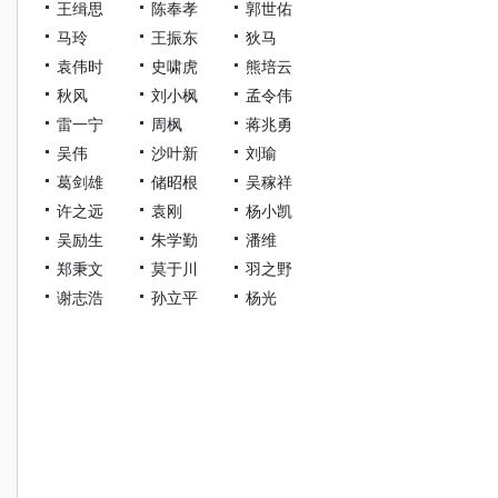
王缉思
陈奉孝
郭世佑
马玲
王振东
狄马
袁伟时
史啸虎
熊培云
秋风
刘小枫
孟令伟
雷一宁
周枫
蒋兆勇
吴伟
沙叶新
刘瑜
葛剑雄
储昭根
吴稼祥
许之远
袁刚
杨小凯
吴励生
朱学勤
潘维
郑秉文
莫于川
羽之野
谢志浩
孙立平
杨光