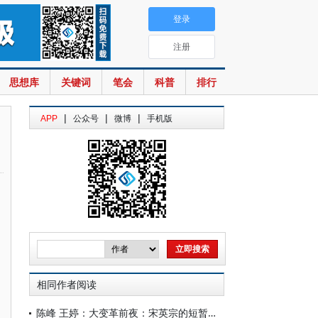
登录
注册
思想库
关键词
笔会
科普
排行
|
|
|
APP
公众号
微博
手机版
相同作者阅读
陈峰 王婷：大变革前夜：宋英宗的短暂统治