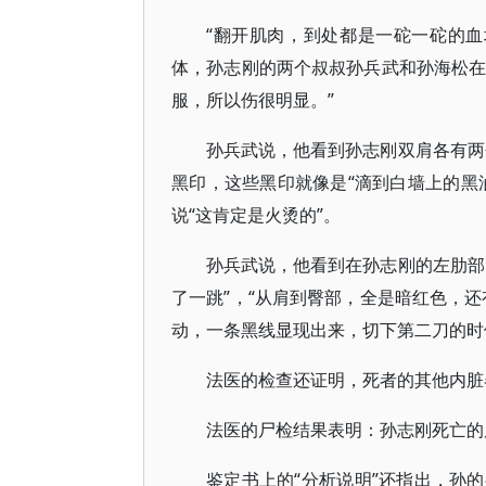
“翻开肌肉，到处都是一砣一砣的血
体，孙志刚的两个叔叔孙兵武和孙海松在
服，所以伤很明显。”
孙兵武说，他看到孙志刚双肩各有两
黑印，这些黑印就像是“滴到白墙上的黑
说“这肯定是火烫的”。
孙兵武说，他看到在孙志刚的左肋部
了一跳”，“从肩到臀部，全是暗红色，
动，一条黑线显现出来，切下第二刀的时
法医的检查还证明，死者的其他内脏
法医的尸检结果表明：孙志刚死亡的
鉴定书上的“分析说明”还指出，孙