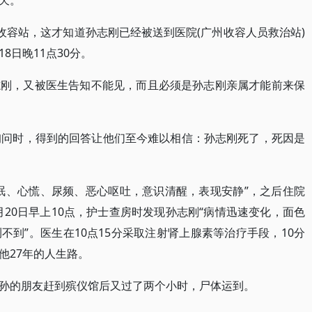
天。
收容站，这才知道孙志刚已经被送到医院(广州收容人员救治站)
8日晚11点30分。
志刚，又被医生告知不能见，而且必须是孙志刚亲属才能前来保
询问时，得到的回答让他们至今难以相信：孙志刚死了，死因是
眠、心慌、尿频、恶心呕吐，意识清醒，表现安静”，之后住院
月20日早上10点，护士查房时发现孙志刚“病情迅速变化，面色
到”。医生在10点15分采取注射肾上腺素等治疗手段，10分
他27年的人生路。
孙的朋友赶到殡仪馆后又过了两个小时，尸体运到。