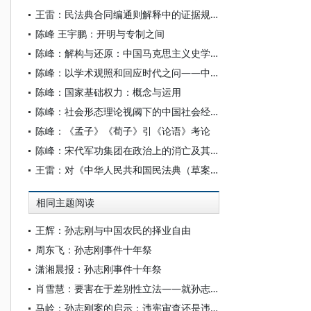
王雷：民法典合同编通则解释中的证据规范研究
陈峰 王宇鹏：开明与专制之间
陈峰：解构与还原：中国马克思主义史学史的重建之路
陈峰：以学术观照和回应时代之问——中国马克思主义史学传统的确立之路
陈峰：国家基础权力：概念与运用
陈峰：社会形态理论视阈下的中国社会经济史研究
陈峰：《孟子》《荀子》引《论语》考论
陈峰：宋代军功集团在政治上的消亡及其影响
王雷：对《中华人民共和国民法典（草案）》的完善建议
相同主题阅读
王辉：孙志刚与中国农民的择业自由
周东飞：孙志刚事件十年祭
潇湘晨报：孙志刚事件十年祭
肖雪慧：要害在于差别性立法——就孙志刚之死谈收容制度和暂住证制度
马岭：孙志刚案的启示：违宪审查还是违法审查？