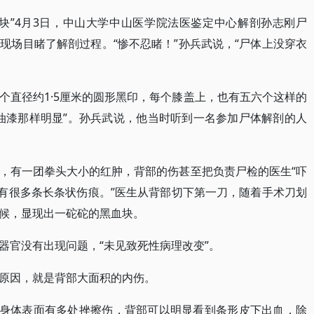
块”4月3日，中山大学中山医学院法医鉴定中心解剖孙志刚尸
现场目睹了解剖过程。“惨不忍睹！”孙兵武说，“尸体上没穿衣
个直径约1·5厘米的圆形黑印，每个膝盖上，也有五六个这样的
油漆那样明显”。孙兵武说，他当时听到一名参加尸体解剖的人
，有一团拳头大小的红肿，背部的伤甚至把负责尸检的医生“吓
还有很多条长条状伤痕。”医生从背部切下第一刀，随着手术刀划
候，显现出一砣砣的黑血块。
器官没有出现问题，“未见致死性病理改变”。
原因，就是背部大面积的内伤。
的身体表面有多处挫擦伤，背部可以明显看到条形皮下出血，除