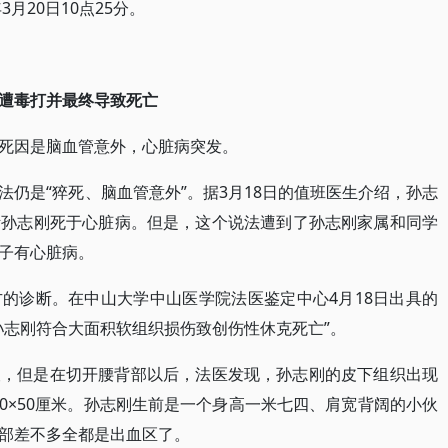
月20日10点25分。
遭毒打并最终导致死亡
死因是脑血管意外，心脏病突发。
仍是“猝死、脑血管意外”。据3月18日的值班医生介绍，孙志
断孙志刚死于心脏病。但是，这个说法遭到了孙志刚家属和同学
子有心脏病。
的诊断。在中山大学中山医学院法医鉴定中心4月18日出具的
孙志刚符合大面积软组织损伤致创伤性休克死亡”。
痕，但是在切开腰背部以后，法医发现，孙志刚的皮下组织出现
60×50厘米。孙志刚生前是一个身高一米七四、肩宽背阔的小伙
部差不多全都是出血区了。