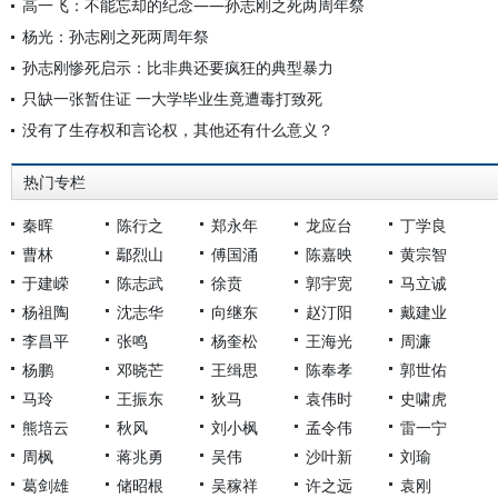
高一飞：不能忘却的纪念——孙志刚之死两周年祭
杨光：孙志刚之死两周年祭
孙志刚惨死启示：比非典还要疯狂的典型暴力
只缺一张暂住证 一大学毕业生竟遭毒打致死
没有了生存权和言论权，其他还有什么意义？
热门专栏
秦晖
陈行之
郑永年
龙应台
丁学良
曹林
鄢烈山
傅国涌
陈嘉映
黄宗智
于建嵘
陈志武
徐贲
郭宇宽
马立诚
杨祖陶
沈志华
向继东
赵汀阳
戴建业
李昌平
张鸣
杨奎松
王海光
周濂
杨鹏
邓晓芒
王缉思
陈奉孝
郭世佑
马玲
王振东
狄马
袁伟时
史啸虎
熊培云
秋风
刘小枫
孟令伟
雷一宁
周枫
蒋兆勇
吴伟
沙叶新
刘瑜
葛剑雄
储昭根
吴稼祥
许之远
袁刚