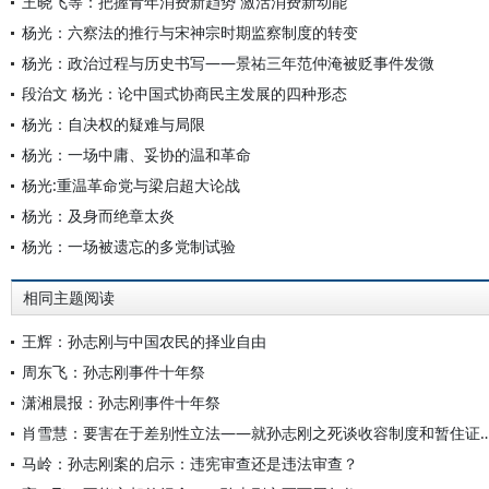
王晓飞等：把握青年消费新趋势 激活消费新动能
杨光：六察法的推行与宋神宗时期监察制度的转变
杨光：政治过程与历史书写——景祐三年范仲淹被贬事件发微
段治文 杨光：论中国式协商民主发展的四种形态
杨光：自决权的疑难与局限
杨光：一场中庸、妥协的温和革命
杨光:重温革命党与梁启超大论战
杨光：及身而绝章太炎
杨光：一场被遗忘的多党制试验
相同主题阅读
王辉：孙志刚与中国农民的择业自由
周东飞：孙志刚事件十年祭
潇湘晨报：孙志刚事件十年祭
肖雪慧：要害在于差别性立法——就孙志刚之死谈收
马岭：孙志刚案的启示：违宪审查还是违法审查？