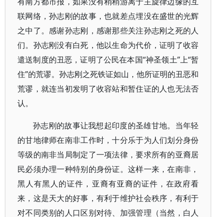
有南方都市报，如果没有稍稍游离于主旋律边缘的互
联网络，孙志刚的故事，也就差点埋没在盛世的光辉
之中了。感谢孙志刚，感谢那些关注孙志刚之死的人
们。孙志刚没有白死，他以生命为代价，证明了收容
遣送制度的丑恶，证明了公民在本国“神圣领土”上“暂
住”的荒谬。孙志刚之死铁证如山，他所证明的丑恶和
荒谬，就连当初发明了收容站和暂住证的人也无法否
认。
孙志刚的故事让我想起印度的圣雄甘地。当年轻
的甘地律师在南非工作时，十分乐于为人们划分身份
等级的南非当局制定了一项法律，要求所有的亚裔居
民必须办理一种特别的身份证。这样一来，在南非，
黑人有黑人的证件，亚裔有亚裔的证件，在政府看
来，这是天大的好事，有利于维护社会秩序，有利于
对不同类别的人口区别对待、加强管理（当然，白人