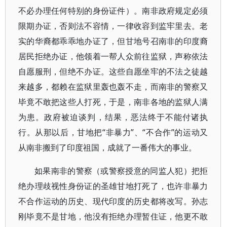
不必办理任何特别的身份证件）。南非政府规定必须
限期办证，否则法不容情，一律收容到监牢里去。老
实的华裔都乖乖地办证了，但甘地号召南非的印度裔
居民拒绝办证，他领着一帮人众前往监狱，声称依法
自愿服刑，但绝不办证。这些自愿坐牢的不法之徒越
来越多，都赖在监狱里轰也轰不走，而南非的警察又
毕竟不敢把这些人打死，于是，南非各地的监狱人满
为患。政府被迫谈判，结果，恶法终于不能付诸执
行。从那以后，甘地把“非暴力”、“不合作”的运动又
从南非搬到了印度祖国，成就了一番伟大的事业。
如果南非的警察（或警察授意的同监人犯）把拒
绝办理歧视性身份证的圣雄甘地打死了，也许非暴力
不合作运动的历史、现代印度的历史都将改写。孙志
刚毕竟不是甘地，他没有拒绝办理暂住证，他更不敢