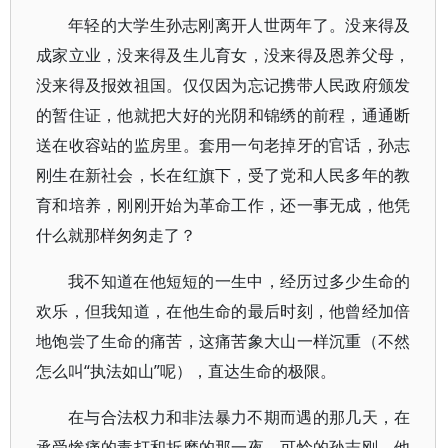
年轻的大学生孙志刚离开人世两年了。没来得及
成家立业，没来得及生儿育女，没来得及恩养父母，
没来得及报效祖国。仅仅因为忘记携带人民政府颁发
的暂住证，他就把大好的光阴和锦绣的前程，通通断
送在收容站的监房里。套用一句老掉牙的官话，孙志
刚生在新社会，长在红旗下，受了党和人民多年的教
育和培养，刚刚开始为革命工作，还一事无成，他凭
什么就那样匆匆走了？
我不知道在他短短的一生中，经历过多少生命的
欢乐，但我知道，在他生命的最后时刻，他曾经加倍
地饱尝了生命的痛苦，这痛苦象大山一样沉重（不然
怎么叫“执法如山”呢），直达生命的极限。
在与合法权力和非法暴力不期而遇的那几天，在
承受惨痛的毒打和折磨的那一夜，可怜的孙志刚，他