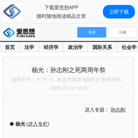
下载爱思想APP
立即下载
随时随地阅读精品文章
登录
注册
首页
法学
经济学
政治学
国际关系
社会学
杨光：孙志刚之死两周年祭
选择字号：
大
中
小
本文共阅读 9469 次 更新时间：
2008-07-22 14:45
进入专题：
孙志刚
●
杨光
(
进入专栏
)