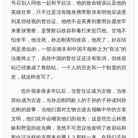
号召别人同他一起和平抗法，他的致命错误以及他的
英雄壮举，只不过是没有随身携带那张表明他应该受
到某些歧视的暂住证。他绝不会英勇到要用自愿坐牢
来要挟警察，是警察以收容和毒打来惩罚他。甘地不
怕坐牢，他没死，孙志刚害怕收容，他死了，好在结
局是类似的，一部在南非和中国不能称之为“良法”的
法规终止了，虽然中国的暂住证还没有取消，但收容
站已经换成了救助站。一个人的历史和一个制度的历
史，就这样改写了。
也许很多很多年以后，当暂住证成为文物，当收
容站成为古迹，当孙志刚同龄人的子孙的子孙读到孙
志刚的故事，当他们面对文物古迹去领略中华的古老
文明，他们或许会嘲笑他们的祖先：这是些怎么样愚
昧和野蛮的祖先啊，竟然不可思议地发明了收容站和
暂住证这样的东西来折腾人？那样一来，在我们子孙