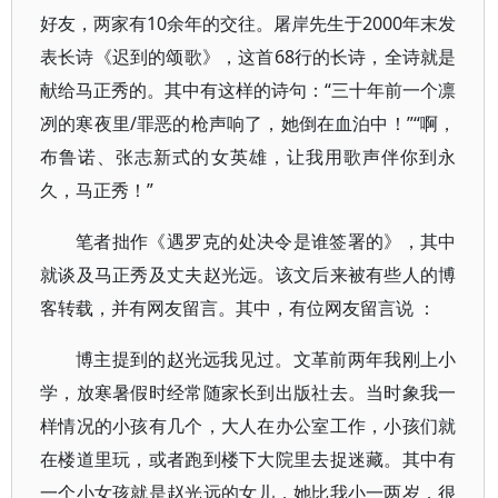
好友，两家有10余年的交往。屠岸先生于2000年末发
表长诗《迟到的颂歌》，这首68行的长诗，全诗就是
献给马正秀的。其中有这样的诗句：“三十年前一个凛
冽的寒夜里/罪恶的枪声响了，她倒在血泊中！”“啊，
布鲁诺、张志新式的女英雄，让我用歌声伴你到永
久，马正秀！”
笔者拙作《遇罗克的处决令是谁签署的》，其中
就谈及马正秀及丈夫赵光远。该文后来被有些人的博
客转载，并有网友留言。其中，有位网友留言说 ：
博主提到的赵光远我见过。文革前两年我刚上小
学，放寒暑假时经常随家长到出版社去。当时象我一
样情况的小孩有几个，大人在办公室工作，小孩们就
在楼道里玩，或者跑到楼下大院里去捉迷藏。其中有
一个小女孩就是赵光远的女儿，她比我小一两岁，很