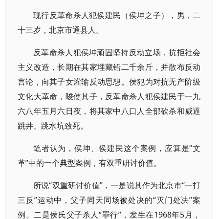
现行反革命杀人犯侯建民（侯坤之子），男，二
十三岁，北京市通县人。
反革命杀人犯侯坤顽固坚持反动立场，抗拒社会
主义改造，长期在其家埋藏铅二千余斤，并散布反动
言论，向其子女灌输反动思想。侯犯为对抗无产阶级
文化大革命，唆使其子，反革命杀人犯侯建民于一九
六八年五月六日夜，将其家中八口人全部砍杀和威逼
跳井、跳水坑致死。
笔者认为，侯坤、侯建民这个案例，应算是“文
革”中的一个典型案例，有双重研讨价值。
所说“双重研讨价值”，一是说其作为北京市“一打
三反”运动中，父子同天同场被处决的“灭门处决”案
例。二是侯氏父子杀人“罪行”，发生在1968年5月，