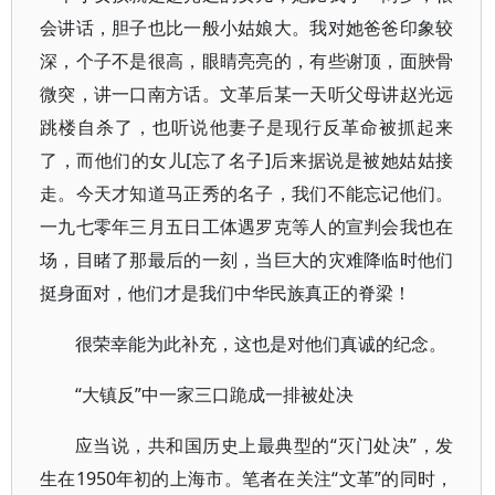
会讲话，胆子也比一般小姑娘大。我对她爸爸印象较
深，个子不是很高，眼睛亮亮的，有些谢顶，面脥骨
微突，讲一口南方话。文革后某一天听父母讲赵光远
跳楼自杀了，也听说他妻子是现行反革命被抓起来
了，而他们的女儿[忘了名子]后来据说是被她姑姑接
走。今天才知道马正秀的名子，我们不能忘记他们。
一九七零年三月五日工体遇罗克等人的宣判会我也在
场，目睹了那最后的一刻，当巨大的灾难降临时他们
挺身面对，他们才是我们中华民族真正的脊梁！
很荣幸能为此补充，这也是对他们真诚的纪念。
“大镇反”中一家三口跪成一排被处决
应当说，共和国历史上最典型的“灭门处决”，发
生在1950年初的上海市。笔者在关注“文革”的同时，