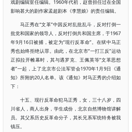
戏剧编辑室任编辑。1960年代初，赵曾担任过在全国
影响甚大的剧作家孟超剧本《李慧娘》的责任编辑。
马正秀在“文革”中因反对乱批乱斗，反对打倒一
批党和国家的领导人，反对打倒共和国主席，于1967
年9月16日被捕，被定为“现行反革命”。在狱中马正
秀也始终拒绝认罪。由此，在北京市“一打三反”运动
正拟拉开帷幕时，其与遇罗克、王佩英等“文革思想
者”一起，上了北京市公法军管会1970年1月9日《通
知》所附的20人名单。该《通知》对马正秀的介绍如
下：
十五、现行反革命犯马正秀，女，三十八岁，四
川省人，商人出身，学生成份，北京自然博物馆讲解
员。其父系历史反革命分子，其长兄系军统特务被我
镇压。