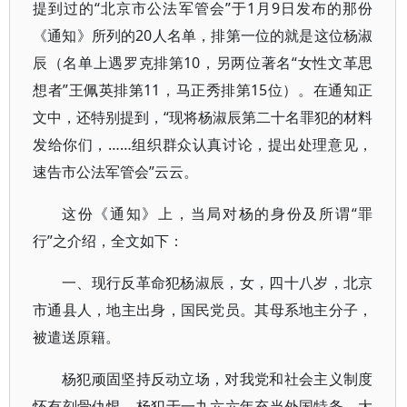
提到过的“北京市公法军管会”于1月9日发布的那份
《通知》所列的20人名单，排第一位的就是这位杨淑
辰（名单上遇罗克排第10，另两位著名“女性文革思
想者”王佩英排第11，马正秀排第15位）。在通知正
文中，还特别提到，“现将杨淑辰第二十名罪犯的材料
发给你们，……组织群众认真讨论，提出处理意见，
速告市公法军管会”云云。
这份《通知》上，当局对杨的身份及所谓“罪
行”之介绍，全文如下：
一、现行反革命犯杨淑辰，女，四十八岁，北京
市通县人，地主出身，国民党员。其母系地主分子，
被遣送原籍。
杨犯顽固坚持反动立场，对我党和社会主义制度
怀有刻骨仇恨。杨犯于一九六六年充当外国特务，大