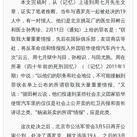
本文完稿时，从《记忆》上读到周七月先生文
章，证实了笔者推断。当年与遇罗克一起被处决的19
人中，有一对情人。他们是北京挑花厂的医生田树云
和医士孙秀珍。2月11日《通知》上给的罪名是：“窃
取我大量重要情报，先后在国际俱乐部，友谊商店等
处，将反革命信和情报投入外囯驻华使馆汽车内十九
次”云云。周七月狱中与田，孙相识，与田尤熟。周在
所著《四十年前的死刑回忆》（《记忆》2011年1
期）中说：“以他们的职务和社会地位，不可能接触到
罪状名单上公布的所谓窃取我大量重要情报。”又
说：“据田树云说，他们投递到某些社会主义囯家驻华
使馆汽车里的仅仅是社会上公开卖的红卫兵报和首长
讲话之类。”杨淑辰卖的所谓“情报”，应是此类。
这次处决之后，北京市公法军管会3月5日再开公
审公判，处决了遇罗克、顾文选等19人。之后的3月