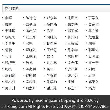
热门专栏
秦晖
陈行之
郑永年
龙应台
丁学良
曹林
鄢烈山
傅国涌
陈嘉映
黄宗智
于建嵘
陈志武
徐贲
郭宇宽
马立诚
杨祖陶
沈志华
向继东
赵汀阳
戴建业
李昌平
张鸣
杨奎松
王海光
周濂
杨鹏
邓晓芒
王缉思
陈奉孝
郭世佑
马玲
王振东
狄马
袁伟时
史啸虎
熊培云
秋风
刘小枫
孟令伟
雷一宁
周枫
蒋兆勇
吴伟
沙叶新
刘瑜
葛剑雄
储昭根
吴稼祥
许之远
袁刚
杨小凯
吴励生
朱学勤
潘维
郑秉文
莫于川
羽之野
谢志浩
孙立平
杨光
Powered by aisixiang.com Copyright © 2026 by
aisixiang.com All Rights Reserved 爱思想 京ICP备12007865