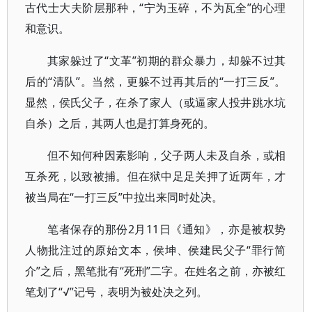
古代士大夫阶层那种，“宁为玉碎，不为瓦全”的心理
和意识。
其家躲过了“文革”初期的群众暴力，却躲不过其
后的“清队”。当然，更躲不过再其后的“一打三反”。
显然，侯氏父子，在杀了家人（或逼家人投井跳水坑
自杀）之后，其两人也是打算身死的。
但不知何种因素影响，父子两人未及自杀，或相
互杀死，以致被捕。但在狱中足足关押了近两年，才
被当局在“一打三反”中拉出来同时处决。
笔者保存的那份2月11日《通知》，亦是被权势
人物批注过的原始文本，侯坤、侯建民父子“罪行简
介”之后，黑笔批有“死刑”二字。在姓名之前，亦被红
笔划了“√”记号，表明为被处决之列。