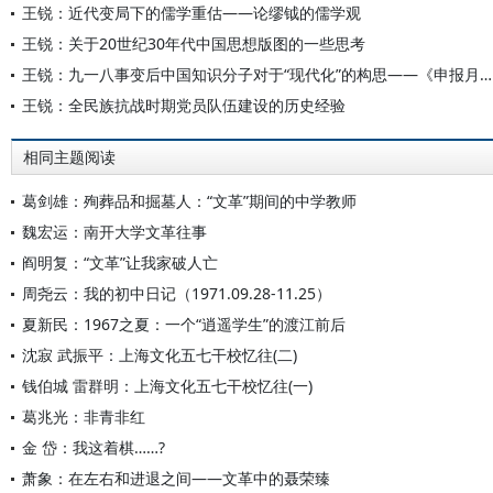
王锐：近代变局下的儒学重估——论缪钺的儒学观
王锐：关于20世纪30年代中国思想版图的一些思考
王锐：九一八事变后中国知识分子对于“现代化”的构思——《申报月刊》的相关讨论及其回响
王锐：全民族抗战时期党员队伍建设的历史经验
相同主题阅读
葛剑雄：殉葬品和掘墓人：“文革”期间的中学教师
魏宏运：南开大学文革往事
阎明复：“文革”让我家破人亡
周尧云：我的初中日记（1971.09.28-11.25）
夏新民：1967之夏：一个“逍遥学生”的渡江前后
沈寂 武振平：上海文化五七干校忆往(二)
钱伯城 雷群明：上海文化五七干校忆往(一)
葛兆光：非青非红
金 岱：我这着棋……?
萧象：在左右和进退之间——文革中的聂荣臻