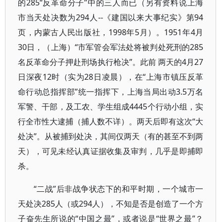
的285“反革命分子”中的三人而已（另有资料说上海
市当天处决数为294人--《建国以来大事纪实》第94
页，内蒙古人民出版社，1998年5月）。1951年4月
30日，（上海）“市军管会军法处将被判处死刑的285
名反革命分子押赴刑场执行枪决”。此前 两天的4月27
日深夜12时（实为28日凌晨），在“上海市镇压反革
命行动总指挥部”统一指挥下，上海当局出动3.5万名
军警、干部，及工农、学生组成4445个行动小组，实
行全市性大逮捕（捕人数不详）。两天后即有这次“大
处决”。从被捕到处决，其间仅两天（有的甚至不到两
天），可见未经认真证据收集及审判，几乎是即捕即
杀。
“二战”后非战争状态下的和平时期，一个城市一
天处决285人（或294人），不知是否是创造了一个方
子奋先生所说的“中国之最”，或者说是“世界之最”？