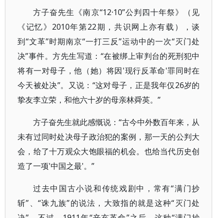
方子奋先生《南京“12·10”公判四十年祭》（见
《记忆》2010年第22期，共识网上亦有载），谈
到“文革”时期南京“一打三反”运动中的一次“灭门处
决”事件。方先生写道：“在被绑上审判台的死刑犯中
将有一对母子，他（她）将因'现行反革命'罪同时在
今天被处决”。又说：“这对母子，正是我年仅26岁的
挚友李立荣，和他六十岁的母亲林舜英。”
方子奋先生就此感慨说：“古今中外数百年来，从
未有过同时处决母子政治犯的案例，那一天的公判大
会，给了十万观众大饱眼福的机会。也给当代历史创
造了一项'中国之最'。”
过去中国古小说和传统戏剧中，常有“满门抄
斩”、“诛九族”的说法，大致指的就是这种“灭门处
决”。不过，1911年“辛亥革命”之后，这种“满门抄