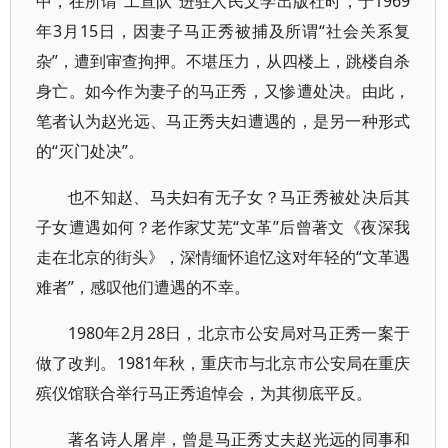
中，在所谓“工宣队”进驻人民文学出版社时，于1969
年3月15日，因妻子马正秀被捕及所谓“社会关系复
杂”，遭到审查拘押。不堪压力，从四楼上，跳楼自杀
身亡。如今作为妻子的马正秀，又惨遭处决。由此，
笔者认为赵光远、马正秀夫妇遭遇的，是另一种形式
的“灭门处决”。
也不知赵、马夫妇有无子女？马正秀被处决后其
子女遭遇如何？老作家艾芜“文革”后曾著文《夜深我
走在北京的街头》，深情缅怀追忆这对年轻的“文革遇
难者”，感叹他们遭遇的不幸。
1980年2月28日，北京市公安局对马正秀一案于
做了改判。1981年秋，重庆市与北京市公安局在重庆
殡仪馆联合举行马正秀追悼会，为其彻底平反。
著名诗人屠岸，曾是马正秀丈夫赵光远的同事和