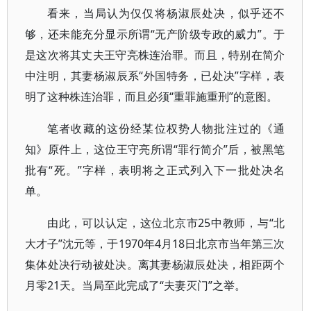
看来，当局认为仅仅将杨淑辰处决，似乎还不
够，还未能充分显示所谓“无产阶级专政的威力”。于
是这次将其丈夫王守亮株连治罪。而且，特别在简介
中注明，其妻杨淑辰系“外国特务，已处决”字样，表
明了这种株连治罪，而且必须“重罪施重刑”的意图。
笔者收藏的这份经某位权势人物批注过的《通
知》原件上，这位王守亮所谓“罪行简介”后，被黑笔
批有“死。”字样，表明将之正式列入下一批处决名
单。
由此，可以认定，这位北京市25中教师，与“北
大才子”沈元等，于1970年4月18日北京市当年第三次
集体处决行动被处决。离其妻杨淑辰处决，相距两个
月零21天。当局至此完成了“夫妻灭门”之举。