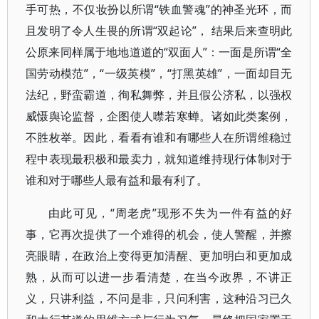
手可热，不仅妆扮以所谓“铁血警魂”的神圣光环，而
且发明了令人生畏的所谓“双起论”， 结果后来查明此
公原来同样属于地地道道的“双面人”：一面是所谓“全
国劳动模范”，“一级英模”，“打黑英雄”，一面却目无
法纪，野蛮霸道，徇私舞弊，并且假公济私，以强权
威慑舆论监督，企图使人噤若寒蝉。诸如此类案例，
不胜枚举。因此，看看有谁和有哪些人在所谓维稳过
程中表现最积极和最卖力，就知道维持现行体制对于
谁和对于哪些人最有益和最有利了。
由此可见，“周老虎”现形不失为一件有益的好
事，它再次提供了一个难得的机会，使人警醒，并擦
亮眼睛，在政治上变得更加清醒、更加明白和更加成
熟，从而可以进一步看清楚，在当今政界，不讲正
义，只讲利益，不问是非，只问利害，这种沿习已久