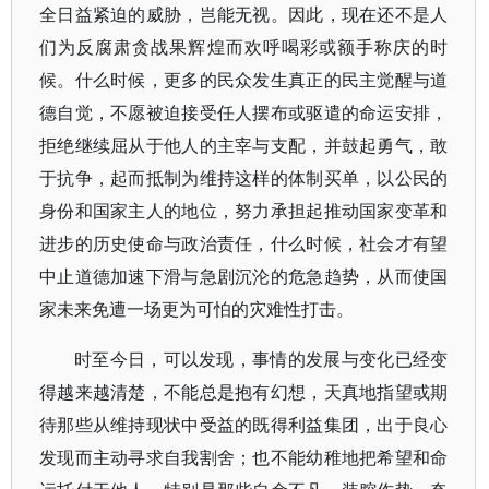
全日益紧迫的威胁，岂能无视。因此，现在还不是人
们为反腐肃贪战果辉煌而欢呼喝彩或额手称庆的时
候。什么时候，更多的民众发生真正的民主觉醒与道
德自觉，不愿被迫接受任人摆布或驱遣的命运安排，
拒绝继续屈从于他人的主宰与支配，并鼓起勇气，敢
于抗争，起而抵制为维持这样的体制买单，以公民的
身份和国家主人的地位，努力承担起推动国家变革和
进步的历史使命与政治责任，什么时候，社会才有望
中止道德加速下滑与急剧沉沦的危急趋势，从而使国
家未来免遭一场更为可怕的灾难性打击。
时至今日，可以发现，事情的发展与变化已经变
得越来越清楚，不能总是抱有幻想，天真地指望或期
待那些从维持现状中受益的既得利益集团，出于良心
发现而主动寻求自我割舍；也不能幼稚地把希望和命