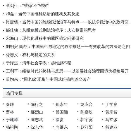
章剑生：“维稳”不“维权”
和磊：当代中国维稳话语的建构及其反思
肖唐镖：当代中国的维稳政治沿革与特点——以抗争政
邹佳铭：从维稳模式到法治程序：庆安枪案的思考
宋海山：现代化进程中的藏区稳定问题研究
刘明兴 陶然：中国民生与稳定的政治难题——有效改革的方法论之四
胥志义：权利与稳定的关系
于泽远：清华社会学系：越维越不稳
王利平：维稳时代的终结与反思——以基层社会治理困境为视角展开
董恂来：“周老虎”现形与中国式维稳的道义破产
热门专栏
秦晖
陈行之
郑永年
龙应台
丁学良
曹林
鄢烈山
傅国涌
陈嘉映
黄宗智
于建嵘
陈志武
徐贲
郭宇宽
马立诚
杨祖陶
沈志华
向继东
赵汀阳
戴建业