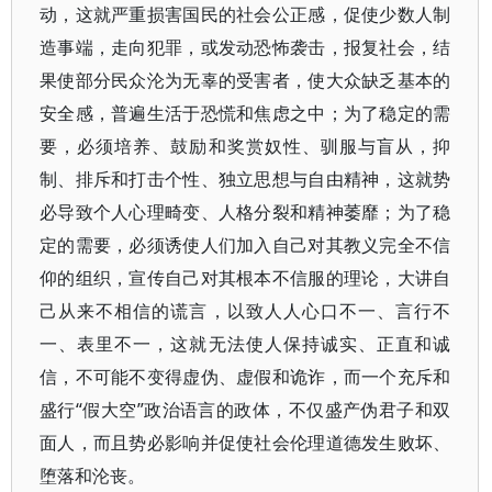
动，这就严重损害国民的社会公正感，促使少数人制
造事端，走向犯罪，或发动恐怖袭击，报复社会，结
果使部分民众沦为无辜的受害者，使大众缺乏基本的
安全感，普遍生活于恐慌和焦虑之中；为了稳定的需
要，必须培养、鼓励和奖赏奴性、驯服与盲从，抑
制、排斥和打击个性、独立思想与自由精神，这就势
必导致个人心理畸变、人格分裂和精神萎靡；为了稳
定的需要，必须诱使人们加入自己对其教义完全不信
仰的组织，宣传自己对其根本不信服的理论，大讲自
己从来不相信的谎言，以致人人心口不一、言行不
一、表里不一，这就无法使人保持诚实、正直和诚
信，不可能不变得虚伪、虚假和诡诈，而一个充斥和
盛行“假大空”政治语言的政体，不仅盛产伪君子和双
面人，而且势必影响并促使社会伦理道德发生败坏、
堕落和沦丧。