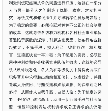
利受到侵犯起而抗争的同胞进行打压，这就在一部分
人与另一部分人之间制造了仇恨、敌意、对立和冲
突，导致戾气和怨恨滋生并寻求转移性释放与发泄；
为了稳定的需要，必须拖延对种种不公正的社会制度
的改革，这就导致各级权力机构和各种社会事业单位
普遍陷于腐败的泥潭，引起连锁反应，使各行各业群
起效尤，不择手段，损人利己，彼此欺诈，相互坑
害，道德底线被一再冲破；为了稳定的需要，必须使
用种种利益和好处收买官吏队伍的效忠，这就势必导
致从政环境恶化，各人为在等级制度中爬得更高或在
职务晋升中求得胜出纷纷相互倾轧，尔虞我诈，并且
造成人身依附、行贿受贿和奴颜婢膝、阿谀奉迎之风
盛行，从而使人自我作践，自贬人格；为了稳定的需
要，必须实行政治高压，动用一切行政手段与社会资
源，镇压和控制表达权利诉求或公正诉求的抗议活