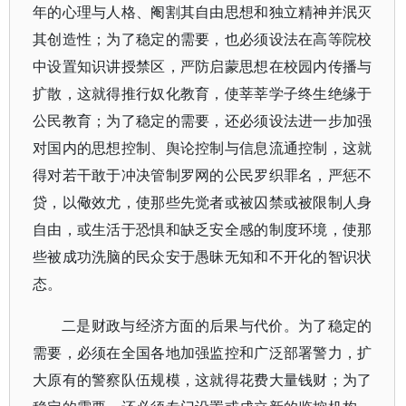
年的心理与人格、阉割其自由思想和独立精神并泯灭
其创造性；为了稳定的需要，也必须设法在高等院校
中设置知识讲授禁区，严防启蒙思想在校园内传播与
扩散，这就得推行奴化教育，使莘莘学子终生绝缘于
公民教育；为了稳定的需要，还必须设法进一步加强
对国内的思想控制、舆论控制与信息流通控制，这就
得对若干敢于冲决管制罗网的公民罗织罪名，严惩不
贷，以儆效尤，使那些先觉者或被囚禁或被限制人身
自由，或生活于恐惧和缺乏安全感的制度环境，使那
些被成功洗脑的民众安于愚昧无知和不开化的智识状
态。
二是财政与经济方面的后果与代价。为了稳定的
需要，必须在全国各地加强监控和广泛部署警力，扩
大原有的警察队伍规模，这就得花费大量钱财；为了