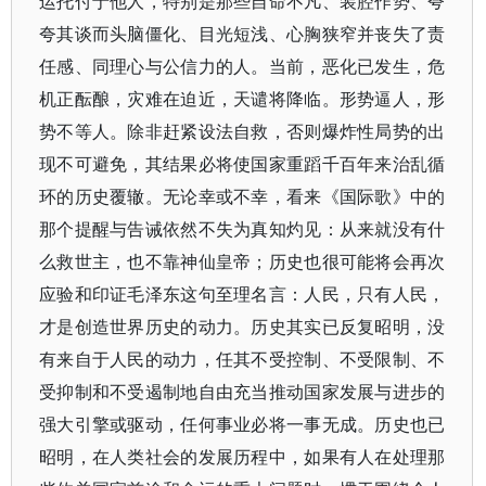
运托付于他人，特别是那些自命不凡、装腔作势、夸
夸其谈而头脑僵化、目光短浅、心胸狭窄并丧失了责
任感、同理心与公信力的人。当前，恶化已发生，危
机正酝酿，灾难在迫近，天谴将降临。形势逼人，形
势不等人。除非赶紧设法自救，否则爆炸性局势的出
现不可避免，其结果必将使国家重蹈千百年来治乱循
环的历史覆辙。无论幸或不幸，看来《国际歌》中的
那个提醒与告诫依然不失为真知灼见：从来就没有什
么救世主，也不靠神仙皇帝；历史也很可能将会再次
应验和印证毛泽东这句至理名言：人民，只有人民，
才是创造世界历史的动力。历史其实已反复昭明，没
有来自于人民的动力，任其不受控制、不受限制、不
受抑制和不受遏制地自由充当推动国家发展与进步的
强大引擎或驱动，任何事业必将一事无成。历史也已
昭明，在人类社会的发展历程中，如果有人在处理那