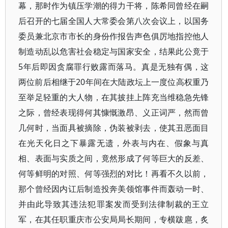
幕，那时作为镇压学潮的得力干将，陈希同曾经在嗣
后召开的七届全国人大常委会第八次会议上，以国务
委员兼北京市市长的身份作报告声色俱厉地指控他人
制造动乱以危害社会稳定与国家安全，结果此公竟于
5年后即因贪腐罪行败露而落马。真是无独有偶，这
两位前后相继于20年间在大陆政坛上一度位高权重乃
至举足轻重的大人物，在其披挂上阵充当维稳急先锋
之际，曾经表现得何其慷慨激昂、义正词严，然而曾
几何时，当面具被摘除，伪装被剥去，使其丑恶面目
在光天化日之下暴露无遗，外表与内在、假象与真
相、表面与实质之间，竟然形成了何等巨大的反差、
何等鲜明的对照、何等强烈的对比！再看不久以前，
那个曾经因内讧后制造投奔美领馆事件而轰动一时、
并由此导致其违法犯罪案发而受到法律制裁的王立
军，在其任职重庆市公安局局长期间，专横跋扈，炙