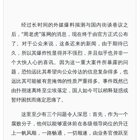
经过长时间的外媒爆料揣测与国内街谈巷议之
后，“周老虎”落网的消息，现在终于由官方正式公布
了。对于公众来说，这条迟来的新闻，由于期待已
久，所以其爆炸性显得并不强烈，并且似乎也并非一
个大快人心的喜讯。因为这一重大案件所暴露的问
题，恐怕远比其希望向公众传达的信息复杂得多，也
远比其可能被有意掩饰的性质严重得多。事件既然已
由扑朔迷离终至尘埃落定，国人如今可以稍释疑惑或
暂纾困扰而痛定思痛了。
这里至少有三个问题令人深思：首先，作为一个
腐败分子，他何以能够退休前在各级领导岗位的升迁
上一帆风顺，一路畅通，一切顺遂，由业务官僚跃至