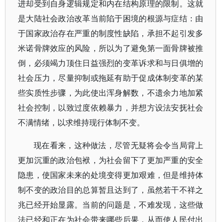
进却受到自身逻辑规定和内在结构原理的限制。这就
是大陆社会政治改革当前陷于困境的根源与症结：由
于国家政治存在严重的制度性缺陷，承担不起引发多
米诺骨牌效应的风险，所以为了避免第一面骨牌被推
倒，必须竭力顶住日益强烈的变革诉求和与日俱增的
社会压力，尽量抑制或拖延有助于促成体制变革的某
些实质性步骤，为此使出浑身解数，不遗余力地加紧
社会控制，以致过度依赖暴力，并想方设法安抚社会
不满情绪，以求维持现行体制不变。
现在看来，这种做法，尽管无疑将会令当局背上
更加沉重的政治包袱，为社会留下了更加严重的安全
隐患，使国家未来的处境变得更加艰难，但是维持体
制不变的政治目的总算暂且达到了，虽然若干不祥之
兆已经开始显露。当前的问题是，不难发现，这些做
法已经和正在为社会带来哪些后果，从而使人民付出