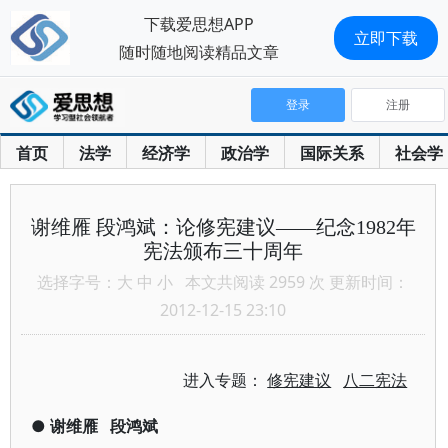
下载爱思想APP
立即下载
随时随地阅读精品文章
登录
注册
首页
法学
经济学
政治学
国际关系
社会学
谢维雁 段鸿斌：论修宪建议——纪念1982年
宪法颁布三十周年
选择字号：
大
中
小
本文共阅读 2959 次 更新时间：
2012-12-15 23:10
进入专题：
修宪建议
八二宪法
●
谢维雁
段鸿斌