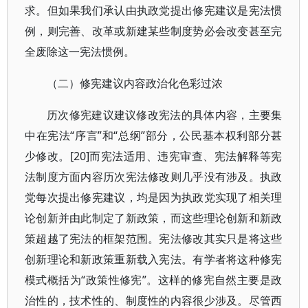
求。但如果我们承认由执政党提出修宪建议是宪法惯
例，则完善、改革或新建某些制度势必会改变甚至完
全废除这一宪法惯例。
（二）修宪建议内容政治化色彩过浓
历次修宪建议建议修改宪法的具体内容，主要集
中在宪法“序言”和“总纲”部分，公民基本权利部分甚
少修改。[20]而宪法适用、违宪审查、宪法解释等宪
法制度方面内容历次宪法修改则几乎没有涉及。执政
党每次提出修宪建议，均是因为执政党实现了相关理
论创新并由此制定了新政策，而这些理论创新和新政
策超越了宪法的框架范围。宪法修改其实只是将这些
创新理论和新政策重新载入宪法。有学者将这种修宪
模式概括为“政策性修宪”。这样的修宪自然主要是政
治性的，技术性的、制度性的内容很少涉及。尽管西