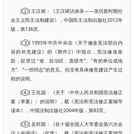
[②] 王汉斌：《王汉斌访谈录——亲历新时期社
会主义民主法制建设》，中国民主法制出版社2012年
版，第136页.
[③] 1993年中共中央在《关于修改宪法部分内
容的补充建议》的《附件2》中指出，宪法修改条
款，征求过 “省、自治区、直辖市”、“有的单位或地
方”、“一些同志”的意见。但没有具体修宪建议产生过
程的说明。
[④] 王兆国：《关于〈中华人民共和国宪法修正
案（草案）〉的说明》，载《宪法和宪法修正案辅导
读本》，中国法制出版社2004年版，第83页。
[⑤] 吴邦国：《在十届全国人大常委会第六次会
议上的讲话》（代序），载《宪法和宪法修正案辅导