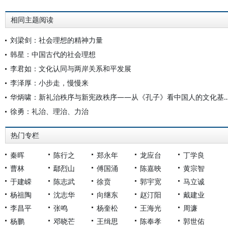
相同主题阅读
刘梁剑：社会理想的精神力量
韩星：中国古代的社会理想
李君如：文化认同与两岸关系和平发展
李泽厚：小步走，慢慢来
华炳啸：新礼治秩序与新宪政秩序——从《孔子》看中国人
徐勇：礼治、理治、力治
热门专栏
秦晖
陈行之
郑永年
龙应台
丁学良
曹林
鄢烈山
傅国涌
陈嘉映
黄宗智
于建嵘
陈志武
徐贲
郭宇宽
马立诚
杨祖陶
沈志华
向继东
赵汀阳
戴建业
李昌平
张鸣
杨奎松
王海光
周濂
杨鹏
邓晓芒
王缉思
陈奉孝
郭世佑