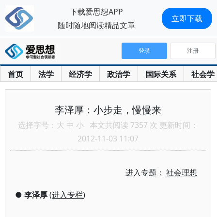
下载爱思想APP
立即下载
随时随地阅读精品文章
登录
注册
首页
法学
经济学
政治学
国际关系
社会学
李泽厚：小步走，慢慢来
选择字号：
大
中
小
本文共阅读 7357 次 更新时间：
2012-11-03 11:07
进入专题：
社会理想
●
李泽厚
(
进入专栏
)