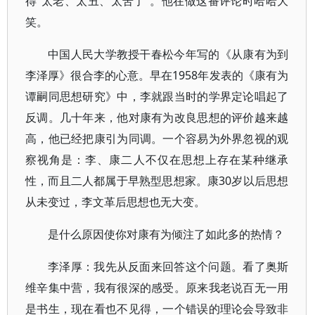
得“太老、太丑、太苦了”。他在做这番评论时哈哈大
笑。
中国人民大学教授干春松今年写的《从康有为到
李泽厚》很合李的心意。早在1958年发表的《康有为
谭嗣同思想研究》中，李就跟当时的学界定论唱起了
反调。几十年来，他对康有为改良思想的评价越来越
高，他已经把康引为同调。一个容易为外界忽视的观
察视角是：李、康二人不仅在思想上存在某种继承
性，而且二人都属于早熟型思想家。康30岁以后思想
从未变过，李文革后思想也无大变。
是什么原因使你对康有为倾注了如此多的热情？
李泽厚：我先从反面来回答这个问题。看了奥斯
维辛集中营，我有很深的感受。原来我老说百无一用
是书生，现在看也不见得，一个错误的理论会导致非