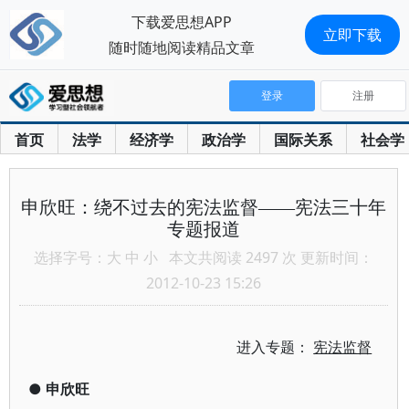
下载爱思想APP
立即下载
随时随地阅读精品文章
登录
注册
首页
法学
经济学
政治学
国际关系
社会学
申欣旺：绕不过去的宪法监督——宪法三十年
专题报道
选择字号：
大
中
小
本文共阅读 2497 次 更新时间：
2012-10-23 15:26
进入专题：
宪法监督
●
申欣旺