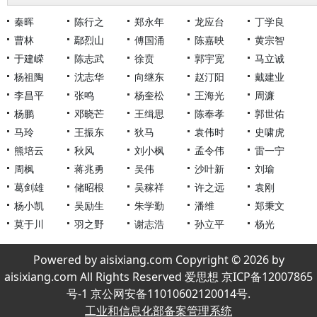
秦晖
陈行之
郑永年
龙应台
丁学良
曹林
鄢烈山
傅国涌
陈嘉映
黄宗智
于建嵘
陈志武
徐贲
郭宇宽
马立诚
杨祖陶
沈志华
向继东
赵汀阳
戴建业
李昌平
张鸣
杨奎松
王海光
周濂
杨鹏
邓晓芒
王缉思
陈奉孝
郭世佑
马玲
王振东
狄马
袁伟时
史啸虎
熊培云
秋风
刘小枫
孟令伟
雷一宁
周枫
蒋兆勇
吴伟
沙叶新
刘瑜
葛剑雄
储昭根
吴稼祥
许之远
袁刚
杨小凯
吴励生
朱学勤
潘维
郑秉文
莫于川
羽之野
谢志浩
孙立平
杨光
Powered by aisixiang.com Copyright © 2026 by
aisixiang.com All Rights Reserved 爱思想 京ICP备12007865
号-1 京公网安备11010602120014号.
工业和信息化部备案管理系统