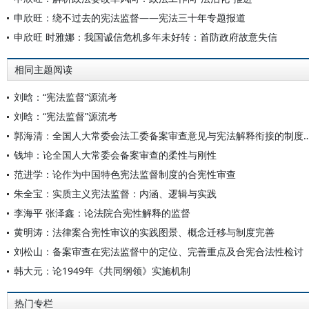
申欣旺：绕不过去的宪法监督——宪法三十年专题报道
申欣旺 时雅娜：我国诚信危机多年未好转：首防政府故意失信
相同主题阅读
刘晗：“宪法监督”源流考
刘晗：“宪法监督”源流考
郭海清：全国人大常委会法工委备案审查意见与宪法
钱坤：论全国人大常委会备案审查的柔性与刚性
范进学：论作为中国特色宪法监督制度的合宪性审查
朱全宝：实质主义宪法监督：内涵、逻辑与实践
李海平 张泽鑫：论法院合宪性解释的监督
黄明涛：法律案合宪性审议的实践图景、概念迁移与制度完善
刘松山：备案审查在宪法监督中的定位、完善重点及合宪合法性检讨
韩大元：论1949年《共同纲领》实施机制
热门专栏