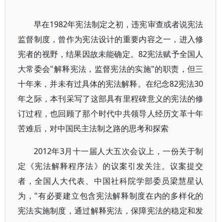
早在1982年宪法制定之初，违宪审查或者说宪法
监督制度，曾作为宪法设计的重要内容之一，进入修
宪者的视野，结果因故未能确定。82宪法赋予全国人
大常委会"解释宪法，监督宪法的实施"的职责，但三
十年来，并未有过具体的宪法解释。在纪念82宪法30
年之际，本刊采写了这部具有里程碑意义的宪法的修
订过程，也回顾了那个时代中共领导人经历文革十年
苦难后，对中国民主法制之路的思考和探索
2012年3月十一届人大五次会议上，一份关于制
定《宪法解释程序法》的议案引发关注。议案提交
者，全国人大代表、中国社科院学部委员梁慧星认
为，"有必要建立包含宪法解释制度在内的多样化的
宪法实施制度，通过解释宪法，保障宪法的稳定和发