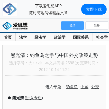
下载爱思想APP
立即下载
随时随地阅读精品文章
登录
注册
首页
法学
经济学
政治学
国际关系
社会学
熊光清：钓鱼岛之争与中国外交政策走势
选择字号：
大
中
小
本文共阅读 2598 次 更新时间：
2012-10-14 11:22
进入专题：
钓鱼岛
中国
外交
●
熊光清
(
进入专栏
)