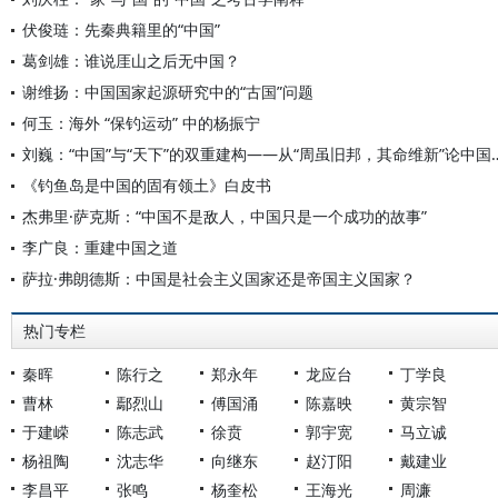
伏俊琏：先秦典籍里的“中国”
葛剑雄：谁说厓山之后无中国？
谢维扬：中国国家起源研究中的“古国”问题
何玉：海外 “保钓运动” 中的杨振宁
刘巍：“中国”与“天下”的双重建构——从“周
《钓鱼岛是中国的固有领土》白皮书
杰弗里·萨克斯：“中国不是敌人，中国只是一个成功的故事”
李广良：重建中国之道
萨拉·弗朗德斯：中国是社会主义国家还是帝国主义国家？
热门专栏
秦晖
陈行之
郑永年
龙应台
丁学良
曹林
鄢烈山
傅国涌
陈嘉映
黄宗智
于建嵘
陈志武
徐贲
郭宇宽
马立诚
杨祖陶
沈志华
向继东
赵汀阳
戴建业
李昌平
张鸣
杨奎松
王海光
周濂