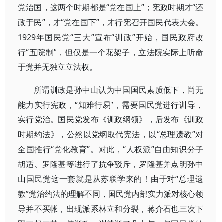
党治国，这两个时期都是“党在国上”；宪政时期才“还
政于民”，才“党在国下”，才行宪召开国民代表大会。
1929年国民党“三大”宣布“训政”开始，国民政府改
行“五院制”，但仅是一个花架子，立法院实际上听命
于党并无独立立法权。
所谓训政是孙中山认为中国国民素质低下，尚无
能力实行宪政，“知难行易”，需要国民党进行训导，
实行党治。国民党发布《训政纲领》，后发布《训政
时期约法》，公然以党纲取代宪法，以“总理遗教”对
全国推行“党化教育”。对此，“人权派”自由知识分子
胡适、罗隆基等进行了抗争驳斥，罗隆基并点明孙中
山国民党这一套就是从苏联学来的！由于对“总理遗
教”党治约法的理解不同，国民党内部实力派对核心领
导并不买帐，出现派系林立和分裂，蒋介石也三次下