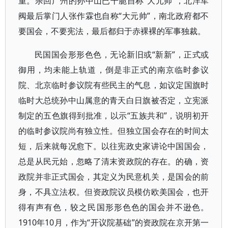
重。杀回广州的孙中山已干脆自称“大元帅”，北洋军
阀最后掌门人张作霖也自称“大元帅”，南北政府都不
要国会，不要宪法，最后都归于赤裸裸的军事独裁。
民国国会形形色色，无论新旧或“新新”，正式或
御用，均未能上轨道，倒是非正式的南京临时参议
院、北京临时参议院有些民主的气息，如议定国旗时
临时大总统孙中山属意的青天白日旗被否定，立宪派
制定的五色旗得到批准，以示“五族共和”，说明初开
的临时参议院尚有独立性。但独立国会存在的时间太
短，后来就每况愈下。以往宪政史家讲论中国国会，
总是从民元始，忽略了清末资政院的存在。的确，资
政院并非正式国会，其定义为民意机关，是国会的前
身，不具立法权。但资政院议员模仿欧美国会，也开
得有声有色，较之民国形形色色的国会并不逊色。
1910年10月，作为“开议院基础”的资政院在京开第一