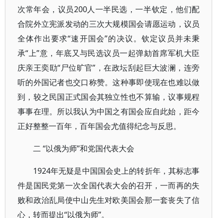
次常年会，议员200人一半民选，一半钦定，他们配
合院外立宪派发动的三次大规模国会请愿运动，议员
全体作出要求“速开国会”的决议。钦定议员并未秉
承“上”意，年底又与民选议员一起弹劾首席军机大臣
庆亲王奕劻“尸位旷官”，在政坛刮起巨大波澜，连旁
听的外国记者也交口称赞。这种事即使现在也难以做
到，较之民国正式国会其独立性也不算输，议事规程
事事在理。所以我认为中国之有国会应自此始，距今
正好整整一百年，百年国会尤值得纪念与反思。
二 “以俄为师”和党国代表大会
1924年无疑是中国国会史上的转折年，其标志事
件是国民党第一次全国代表大会的召开，一而再的失
败和政治乱局使中山先生对欧美国会那一套丧失了信
心，转而提出“以俄为师”。