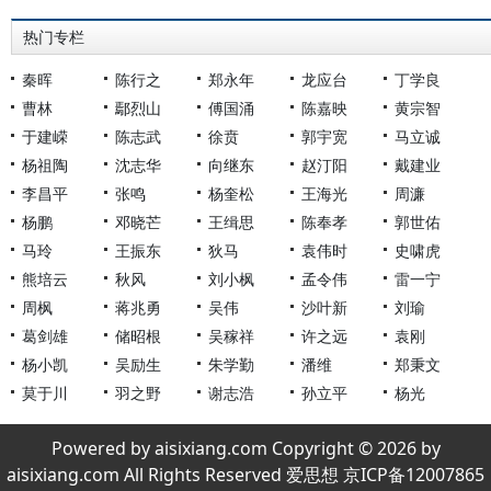
热门专栏
秦晖
陈行之
郑永年
龙应台
丁学良
曹林
鄢烈山
傅国涌
陈嘉映
黄宗智
于建嵘
陈志武
徐贲
郭宇宽
马立诚
杨祖陶
沈志华
向继东
赵汀阳
戴建业
李昌平
张鸣
杨奎松
王海光
周濂
杨鹏
邓晓芒
王缉思
陈奉孝
郭世佑
马玲
王振东
狄马
袁伟时
史啸虎
熊培云
秋风
刘小枫
孟令伟
雷一宁
周枫
蒋兆勇
吴伟
沙叶新
刘瑜
葛剑雄
储昭根
吴稼祥
许之远
袁刚
杨小凯
吴励生
朱学勤
潘维
郑秉文
莫于川
羽之野
谢志浩
孙立平
杨光
Powered by aisixiang.com Copyright © 2026 by
aisixiang.com All Rights Reserved 爱思想 京ICP备12007865