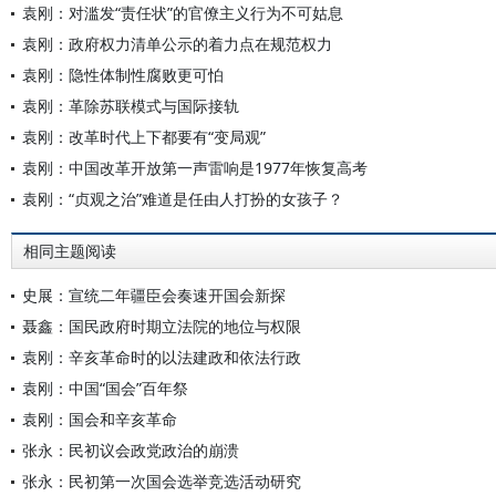
袁刚：对滥发“责任状”的官僚主义行为不可姑息
袁刚：政府权力清单公示的着力点在规范权力
袁刚：隐性体制性腐败更可怕
袁刚：革除苏联模式与国际接轨
袁刚：改革时代上下都要有“变局观”
袁刚：中国改革开放第一声雷响是1977年恢复高考
袁刚：“贞观之治”难道是任由人打扮的女孩子？
相同主题阅读
史展：宣统二年疆臣会奏速开国会新探
聂鑫：国民政府时期立法院的地位与权限
袁刚：辛亥革命时的以法建政和依法行政
袁刚：中国“国会”百年祭
袁刚：国会和辛亥革命
张永：民初议会政党政治的崩溃
张永：民初第一次国会选举竞选活动研究