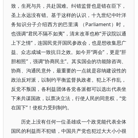
致，生死与共，共赴国难。纠错监督也是错在臣下，
圣上永远没有错。基于这样的认识，十九世纪中叶洋
务知识分子介绍西方的巴里满 （Parliament）时，
也强调“君民不隔不如夷”，清末改革也称“开议院以通
上下之情”，连国民党开国民参政会，也是想收集思广
益、众志成城一致抗日之效。如今开“两会”，更是“肝
胆相照”，强调“协商民主”。其实国会的功能除咨询、
协商、沟通民意外，最重要的一点就是容纳建设性的
政治反对派，以制约平衡监督执政者。犯上不作乱，
反党不叛国，各利益团体各党各派都可以选出代表坐
下来共谋国政，以票决立法，行使人民的同意权，“党
在国下”！使权力受到制约。
历史上没有任何一位圣雄或一个政党能代表全体
国民的利益而不犯错，中国共产党也犯过大大小小很