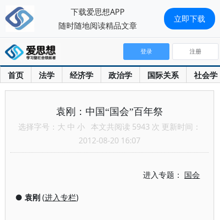
下载爱思想APP
立即下载
随时随地阅读精品文章
登录
注册
首页
法学
经济学
政治学
国际关系
社会学
袁刚：中国“国会”百年祭
选择字号：
大
中
小
本文共阅读 5943 次 更新时间：
2012-08-20 16:07
进入专题：
国会
●
袁刚
(
进入专栏
)