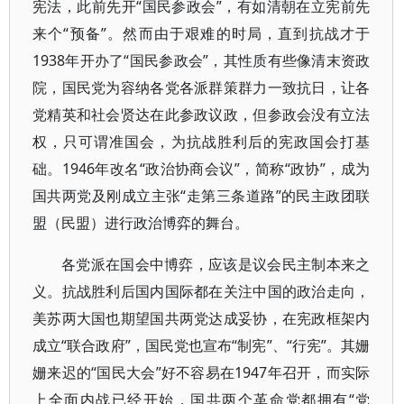
宪法，此前先开“国民参政会”，有如清朝在立宪前先
来个“预备”。然而由于艰难的时局，直到抗战才于
1938年开办了“国民参政会”，其性质有些像清末资政
院，国民党为容纳各党各派群策群力一致抗日，让各
党精英和社会贤达在此参政议政，但参政会没有立法
权，只可谓准国会，为抗战胜利后的宪政国会打基
础。1946年改名“政治协商会议”，简称“政协”，成为
国共两党及刚成立主张“走第三条道路”的民主政团联
盟（民盟）进行政治博弈的舞台。
各党派在国会中博弈，应该是议会民主制本来之
义。抗战胜利后国内国际都在关注中国的政治走向，
美苏两大国也期望国共两党达成妥协，在宪政框架内
成立“联合政府”，国民党也宣布“制宪”、“行宪”。其姗
姗来迟的“国民大会”好不容易在1947年召开，而实际
上全面内战已经开始，国共两个革命党都拥有“党