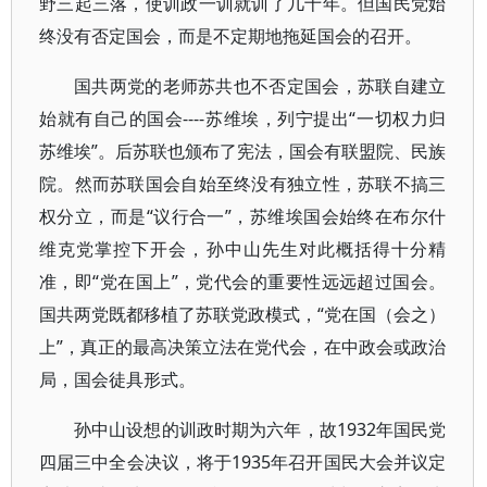
野三起三落，使训政一训就训了几十年。但国民党始
终没有否定国会，而是不定期地拖延国会的召开。
国共两党的老师苏共也不否定国会，苏联自建立
始就有自己的国会----苏维埃，列宁提出“一切权力归
苏维埃”。后苏联也颁布了宪法，国会有联盟院、民族
院。然而苏联国会自始至终没有独立性，苏联不搞三
权分立，而是“议行合一”，苏维埃国会始终在布尔什
维克党掌控下开会，孙中山先生对此概括得十分精
准，即“党在国上”，党代会的重要性远远超过国会。
国共两党既都移植了苏联党政模式，“党在国（会之）
上”，真正的最高决策立法在党代会，在中政会或政治
局，国会徒具形式。
孙中山设想的训政时期为六年，故1932年国民党
四届三中全会决议，将于1935年召开国民大会并议定