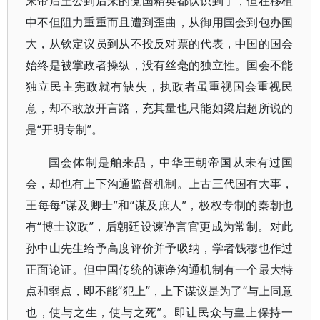
末帝后王公到后来的党国精英都认识到了，但在移植
中不但阻力重重而且遭到歪曲，从御用国会到包办国
大，从钦定议员到从不投反对票的代表，中国的国会
始终是被掌政者操纵，没有丝毫的独立性。国会不能
独立民主宪政就有缺失，执政者虽重视国会重视民
意，却不敢放开言路，充其量也只能如梁启超所说的
是“开明专制”。
国会体制是舶来品，中华王朝帝国从未有过国
会，却也有上下沟通监督机制。上古三代国有大事，
王每每“谋及卿士”和“谋及庶人”，极权专制的秦朝也
有“博士议政”，后朝廷设谏诤言官更成为常制。对此
孙中山先生给予高度评价并予吸纳，学者钱穆也作过
正面论证。但中国传统的谏诤沟通机制有一个最大特
点和弱点，即不能“犯上”，上下谋议是为了“与上同意
也，使与之生，使与之死”。即让民众与皇上保持一