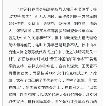
当时还顾眷国会宪法的权势人物只有吴佩孚，提
出“护宪救国”，但无人理睬。而许多割据一方的军阀
如孙传芳、阎锡山、唐继尧、赵恒惕、刘存厚、周荫
人、张宗昌等，其实早年都曾参加同盟会和革命军，
曾是孙中山的同志和部下，但中山既无魅力也无理论
笼络领导他们，这时对孙早已是翻脸不认。孙中山在
穷途末路之际苏俄代表找上门来，使之“柳暗花明又一
村”。苏联放弃对呼喊过“劳工神圣”的“革命将军”吴佩
孚的支持，选择支持孙中山，自有其深意。国民党不
再模仿欧美，而是按苏联布尔什维克模式进行了改
组，党有了自己的全国代表大会，严密了组织。且“党
在国上”，即国民党在国会之上，在政府之上，“以党
建国，以党治国”，以党的代表大会取代国会，以党纲
取代宪法，进行国民革命，党的领袖才是革命权力的