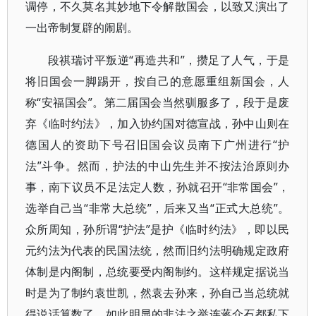
调停，不久莫名其妙地下令解散国会，以致又演出了
一出帝制复辟的闹剧。
段祺瑞讨平叛逆“再造共和”，攒足了人气，于是
将旧国会一脚踢开，按自己的意愿重组新国会，人
称“安福国会”。第二届国会当然驯服多了，段于是废
弃《临时约法》，加入协约国对德宣战，孙中山则在
德国人的资助下号召旧国会议员南下广州进行“护
法”斗争。然而，护法的中山先生并不按法治原则办
事，南下议员不足法定人数，孙就召开“非常国会”，
选举自己当“非常大总统”，后来又当“正式大总统”。
众所周知，孙所谓“护法”是护《临时约法》，即以民
元约法为代表的民国法统，然而旧约法明确规定政府
体制是内阁制，总统要受内阁制约。这样规定据说当
时是为了制约袁世凯，然袁去孙来，孙自己当总统就
得说话算数了，如此明显的非法之举连蒋介石都私下