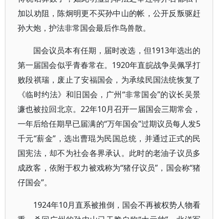
加以劝阻，陈炯明更不买孙中山的帐，公开反叛驱赶
孙大炮，护法非常国会最后作鸟兽散。
国会议员本有任期，届时改选，但1913年选出的
第一届国会似乎青春常在。1920年直皖战争吴佩孚打
败段祺瑞，废止了安福国会，为承续民国法统恢复了
《临时约法》和旧国会，广州“非常国会”的议长吴景
濂也被拉回北京。22年10月召开一届国会三期常会，
一年后给任期早已届满的“万年国会”过期议员每人发5
千元“薪金”，选出曹琨为民国总统，并通过正式的民
国宪法，却不为社会各界承认。此时的老油子议员多
成政客，依附于权力被戏称为“猪仔议员”，国会称“猪
仔国会”。
1924年10月直系被推倒，国会不再被权势人物看