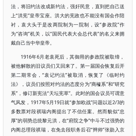
法，将旧约法改成新约法，强奸民意，直到把自己送
上“洪宪”皇帝宝座。洪大的宪政也不能没有国会作陪
衬，袁大头于是改两院制为一院制，设“参政院”作
为“咨询”机关，以“国民代表大会总代表”的名义来拥
戴自己当中华皇帝。
1916年6月老袁死后，其御用的参政院被取缔，
被他解散的旧议员们又回来了。第一届国会恢复后开
第二期常会，“袁记约法”被取消，恢复了《临时约
法》，议员们按照对约法的态度分为“商榷系”和“研究
系”，修订新宪法“天坛宪草”。此时的国会议员可谓意
气风发，1917年5月19日就“参加欧战”问题以近2/3的
多数票对段祺瑞内阁提出了不信任案。然而貌似“忠
厚”的弱势总统黎元洪，在“府院之争”中斗不过强势的
内阁总理段祺瑞，在免去段职务后召“辫帅”张勋入京