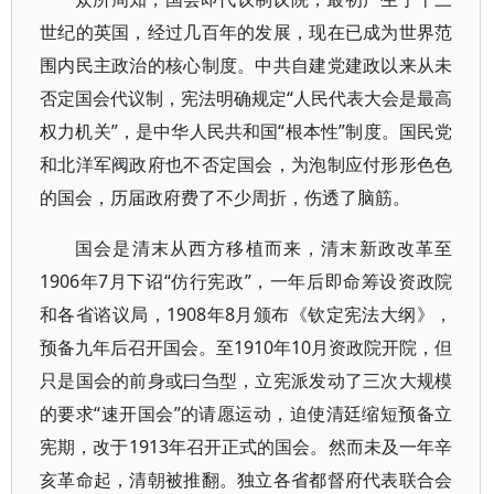
世纪的英国，经过几百年的发展，现在已成为世界范
围内民主政治的核心制度。中共自建党建政以来从未
否定国会代议制，宪法明确规定“人民代表大会是最高
权力机关”，是中华人民共和国“根本性”制度。国民党
和北洋军阀政府也不否定国会，为泡制应付形形色色
的国会，历届政府费了不少周折，伤透了脑筋。
国会是清末从西方移植而来，清末新政改革至
1906年7月下诏“仿行宪政”，一年后即命筹设资政院
和各省谘议局，1908年8月颁布《钦定宪法大纲》，
预备九年后召开国会。至1910年10月资政院开院，但
只是国会的前身或曰刍型，立宪派发动了三次大规模
的要求“速开国会”的请愿运动，迫使清廷缩短预备立
宪期，改于1913年召开正式的国会。然而未及一年辛
亥革命起，清朝被推翻。独立各省都督府代表联合会