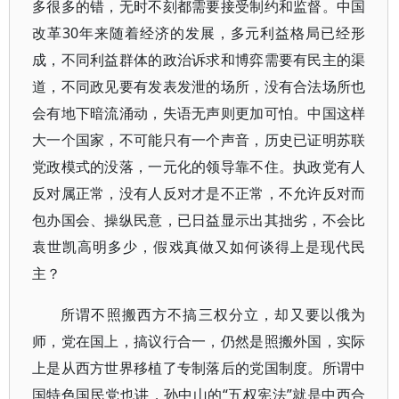
多很多的错，无时不刻都需要接受制约和监督。中国
改革30年来随着经济的发展，多元利益格局已经形
成，不同利益群体的政治诉求和博弈需要有民主的渠
道，不同政见要有发表发泄的场所，没有合法场所也
会有地下暗流涌动，失语无声则更加可怕。中国这样
大一个国家，不可能只有一个声音，历史已证明苏联
党政模式的没落，一元化的领导靠不住。执政党有人
反对属正常，没有人反对才是不正常，不允许反对而
包办国会、操纵民意，已日益显示出其拙劣，不会比
袁世凯高明多少，假戏真做又如何谈得上是现代民
主？
所谓不照搬西方不搞三权分立，却又要以俄为
师，党在国上，搞议行合一，仍然是照搬外国，实际
上是从西方世界移植了专制落后的党国制度。所谓中
国特色国民党也讲，孙中山的“五权宪法”就是中西合