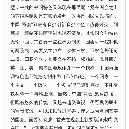
璧，中共的中国特色又体现在那里呢？党在国会之上
的苏维埃制度是苏联的发明，政协是国民党先搞的，
中国“两会”到底有多少创新多少特色？值得怀疑！到
底是一院制还是两院制也说不清楚。其实国会的特色
无论中西，其首要一点在权力制衡，国会可一院制也
可两院制，其要义在独立；政体三权、五权之外还可
二权、四权分立，其要义在不搞一权独裁。况且西方
英、法、美、德等国会政体并非一个模样，中国再强
调特色也不能把专制作为自己的特色。“一个国家，一
个主义、一个政党、一个领袖”早已遭到痛批，不能变
换花样一而再地上演。当然，中国“两会”虽有缺陷，
但既有悠久的传统，又越来越受重视，仍可视为民主
的宝贵资源，可以加以改进完善，使之成为名副其实
的国会。而要谈改进，首先在观念上就要取消苏式“党
在国上”，改革要有新思维，不能国会尚不如党代会，