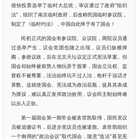
很快投票选举了临时大总统，审议通过了政府“组织
法”，组织了南京临时政府，后改称民国临时参议院，
制定了《临时约法》，中国自此终于有了国会！
民初正式的国会有参议院、众议院，两院议员通
过选举产生，议会党团也随之出现，议员们纵横捭
阖，参政议政，后在北京天坛议定正式宪法草案。但
国会却始终被权势人物玩弄于股掌，国会立法权、监
督权不被尊重，法治始终玩不过人治，枪杆子说话才
算数。这就使国会、宪法成为政治花瓶，徒具其表成
为摆设，难以真正发挥政治效用，议会民主制始终难
以歩入正轨。
第一届国会第一期常会被袁世凯取缔，国民党议
员被追缴证书，后进步党议员也被遣散。袁世凯组织
一个御用的“政治会议”取代国会，隨意“造法”甚至宪