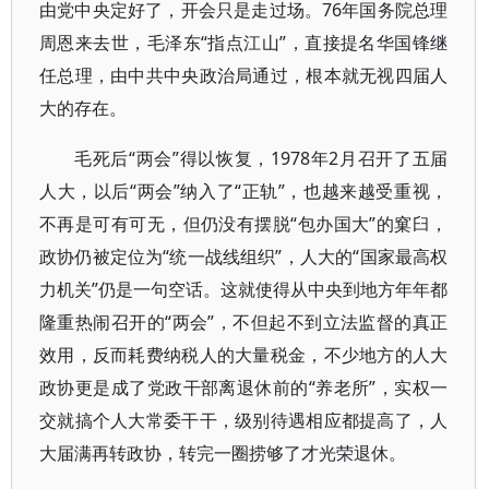
由党中央定好了，开会只是走过场。76年国务院总理
周恩来去世，毛泽东“指点江山”，直接提名华国锋继
任总理，由中共中央政治局通过，根本就无视四届人
大的存在。
毛死后“两会”得以恢复，1978年2月召开了五届
人大，以后“两会”纳入了“正轨”，也越来越受重视，
不再是可有可无，但仍没有摆脱“包办国大”的窠臼，
政协仍被定位为“统一战线组织”，人大的“国家最高权
力机关”仍是一句空话。这就使得从中央到地方年年都
隆重热闹召开的“两会”，不但起不到立法监督的真正
效用，反而耗费纳税人的大量税金，不少地方的人大
政协更是成了党政干部离退休前的“养老所”，实权一
交就搞个人大常委干干，级别待遇相应都提高了，人
大届满再转政协，转完一圈捞够了才光荣退休。