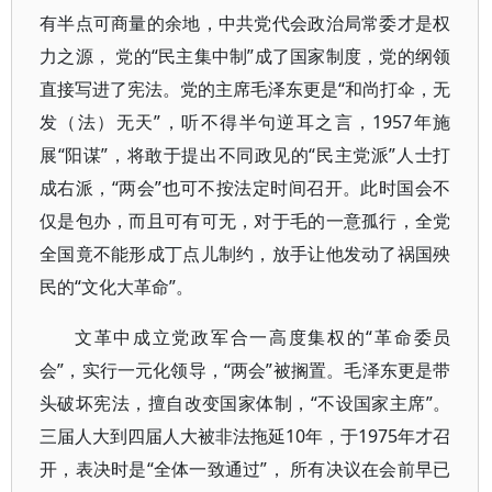
有半点可商量的余地，中共党代会政治局常委才是权
力之源， 党的“民主集中制”成了国家制度，党的纲领
直接写进了宪法。党的主席毛泽东更是“和尚打伞，无
发（法）无天”，听不得半句逆耳之言，1957年施
展“阳谋”，将敢于提出不同政见的“民主党派”人士打
成右派，“两会”也可不按法定时间召开。此时国会不
仅是包办，而且可有可无，对于毛的一意孤行，全党
全国竟不能形成丁点儿制约，放手让他发动了祸国殃
民的“文化大革命”。
文革中成立党政军合一高度集权的“革命委员
会”，实行一元化领导，“两会”被搁置。毛泽东更是带
头破坏宪法，擅自改变国家体制，“不设国家主席”。
三届人大到四届人大被非法拖延10年，于1975年才召
开，表决时是“全体一致通过”， 所有决议在会前早已