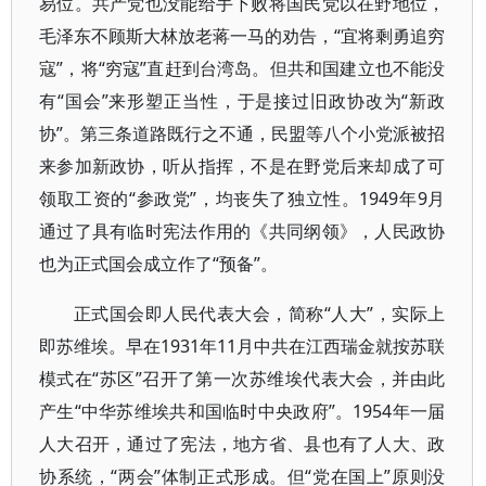
易位。共产党也没能给手下败将国民党以在野地位，
毛泽东不顾斯大林放老蒋一马的劝告，“宜将剩勇追穷
寇”，将“穷寇”直赶到台湾岛。但共和国建立也不能没
有“国会”来形塑正当性，于是接过旧政协改为“新政
协”。第三条道路既行之不通，民盟等八个小党派被招
来参加新政协，听从指挥，不是在野党后来却成了可
领取工资的“参政党”，均丧失了独立性。1949年9月
通过了具有临时宪法作用的《共同纲领》，人民政协
也为正式国会成立作了“预备”。
正式国会即人民代表大会，简称“人大”，实际上
即苏维埃。早在1931年11月中共在江西瑞金就按苏联
模式在“苏区”召开了第一次苏维埃代表大会，并由此
产生“中华苏维埃共和国临时中央政府”。1954年一届
人大召开，通过了宪法，地方省、县也有了人大、政
协系统，“两会”体制正式形成。但“党在国上”原则没