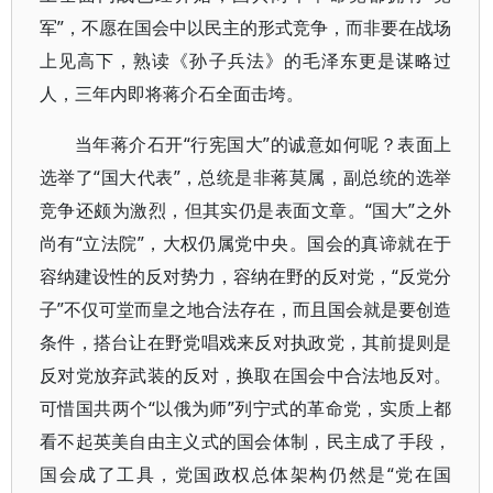
军”，不愿在国会中以民主的形式竞争，而非要在战场
上见高下，熟读《孙子兵法》的毛泽东更是谋略过
人，三年内即将蒋介石全面击垮。
当年蒋介石开“行宪国大”的诚意如何呢？表面上
选举了“国大代表”，总统是非蒋莫属，副总统的选举
竞争还颇为激烈，但其实仍是表面文章。“国大”之外
尚有“立法院”，大权仍属党中央。国会的真谛就在于
容纳建设性的反对势力，容纳在野的反对党，“反党分
子”不仅可堂而皇之地合法存在，而且国会就是要创造
条件，搭台让在野党唱戏来反对执政党，其前提则是
反对党放弃武装的反对，换取在国会中合法地反对。
可惜国共两个“以俄为师”列宁式的革命党，实质上都
看不起英美自由主义式的国会体制，民主成了手段，
国会成了工具，党国政权总体架构仍然是“党在国